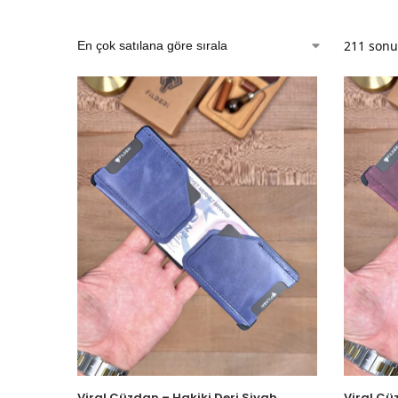
211 sonuç
Viral Cüzdan – Hakiki Deri Siyah
Viral Cü