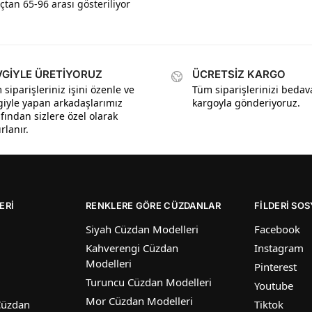
tan 65-96 arası gösteriliyor
VGİYLE ÜRETİYORUZ
ÜCRETSİZ KARGO
siparişleriniz işini özenle ve
Tüm siparişlerinizi bedav
giyle yapan arkadaşlarımız
kargoyla gönderiyoruz.
fından sizlere özel olarak
rlanır.
ERI
RENKLERE GÖRE CÜZDANLAR
FİLDERİ SO
Siyah Cüzdan Modelleri
Facebook
Kahverengi Cüzdan
Instagram
Modelleri
Pinterest
Turuncu Cüzdan Modelleri
Youtube
Mor Cüzdan Modelleri
Cüzdan
Tiktok