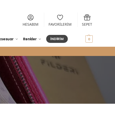
HESABIM
FAVORİLERİM
SEPET
ksesuar
Renkler
İNDİRİM
0,00
₺
0