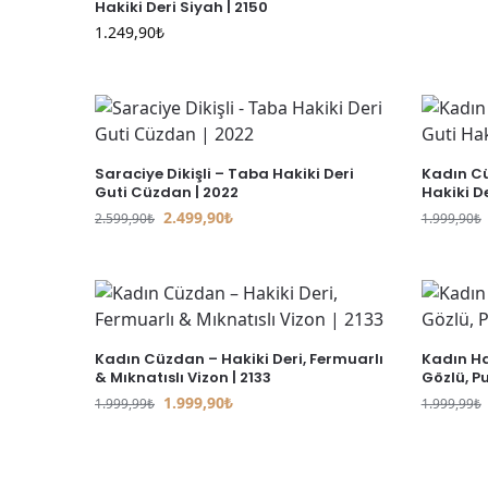
Hakiki Deri Siyah | 2150
1.249,90
₺
Saraciye Dikişli – Taba Hakiki Deri
Kadın Cü
Guti Cüzdan | 2022
Hakiki De
2.499,90
₺
2.599,90
₺
1.999,90
₺
Kadın Cüzdan – Hakiki Deri, Fermuarlı
Kadın Ha
& Mıknatıslı Vizon | 2133
Gözlü, Pu
1.999,90
₺
1.999,99
₺
1.999,99
₺