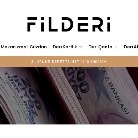
Mekanizmalı Cüzdan
Deri Kartlık
Deri Çanta
Deri A
2. ÜRÜNE SEPETTE NET %10 İNDİRİM