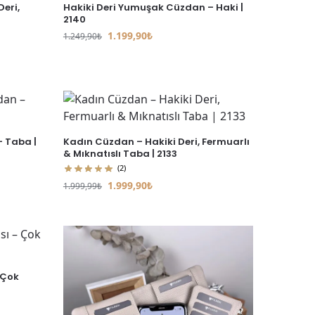
eri,
Hakiki Deri Yumuşak Cüzdan – Haki |
2140
1.199,90
₺
1.249,90
₺
 Taba |
Kadın Cüzdan – Hakiki Deri, Fermuarlı
& Mıknatıslı Taba | 2133
(2)
1.999,90
₺
1.999,99
₺
 Çok