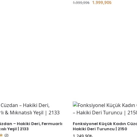
1.999,90
₺
1.999,99
₺
zdan – Hakiki Deri, Fermuarlı
Fonksiyonel Küçük Kadın Cüz
slı Yeşil | 2133
Hakiki Deri Turuncu | 2150
(2)
1.249,90
₺