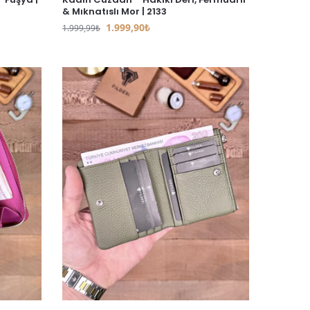
& Mıknatıslı Mor | 2133
1.999,90
₺
1.999,99
₺