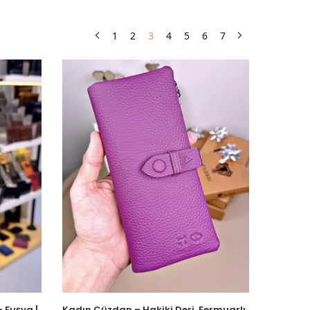
1
2
3
4
5
6
7
 Fuşya |
Kadın Cüzdan – Hakiki Deri, Fermuarlı