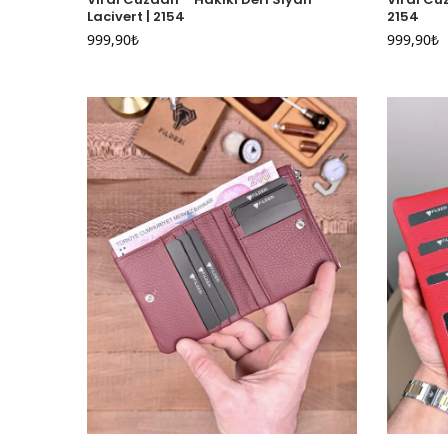
Lacivert | 2154
2154
999,90
₺
999,90
₺