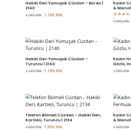
Hakiki Deri Yumuşak Cüzdan – Bordo |
Kadın Cü
2140
& Mıknatı
1.199,90
₺
1.249,90
₺
1.999,99
₺
Hakiki Deri Yumuşak Cüzdan –
Kadın Ha
Turuncu | 2140
Gözlü, Ha
1.199,90
₺
1.249,90
₺
1.999,99
₺
Telefon Bölmeli Cüzdan – Hakiki Deri,
Kadın Cü
Kartlıklı, Turuncu | 2134
& Mıknatı
1.999,90
₺
1.999,99
₺
1.999,99
₺