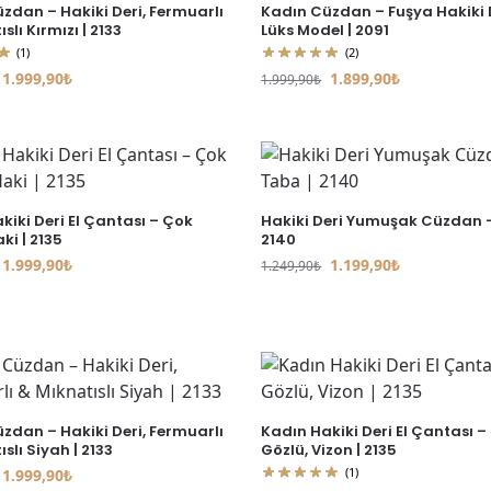
zdan – Hakiki Deri, Fermuarlı
Kadın Cüzdan – Fuşya Hakiki D
slı Kırmızı | 2133
Lüks Model | 2091
(1)
(2)
1.999,90
₺
1.899,90
₺
1.999,90
₺
kiki Deri El Çantası – Çok
Hakiki Deri Yumuşak Cüzdan –
ki | 2135
2140
1.999,90
₺
1.199,90
₺
1.249,90
₺
zdan – Hakiki Deri, Fermuarlı
Kadın Hakiki Deri El Çantası –
slı Siyah | 2133
Gözlü, Vizon | 2135
(1)
1.999,90
₺