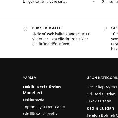
211 sonuç
YÜKSEK KALİTE
SE
Bizde yüksek kalite standarttır. En
Tüm 
iyi deriler usta ellerimizde sizler
sev
için ürüne dönüşüyor.
tara
hazı
YARDIM
ÜRÜN KATEGORIL
Hakiki Deri Cüzdan
Deri Kitap Ayracı
Modelleri
Gri Deri Cüzdan
Hakkımızda
Erkek Cüzdan
Toptan Fiyat Deri Çanta
Kadın Cüzdan
Gizlilik ve Güvenlik
Telefon Bölmeli 