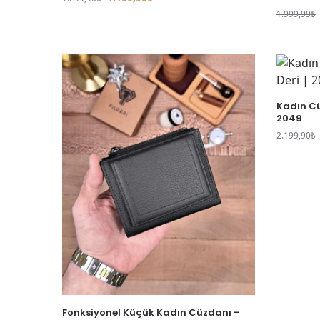
1.999,99
₺
Kadın Cüz
2049
2.199,90
₺
Fonksiyonel Küçük Kadın Cüzdanı –