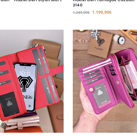
2140
1.199,90
₺
1.249,90
₺