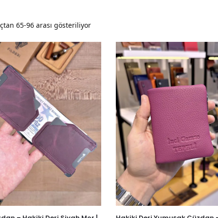
tan 65-96 arası gösteriliyor
zdan – Hakiki Deri Siyah Mor |
Hakiki Deri Yumuşak Cüzdan –