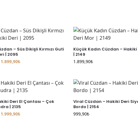
zdan – Süs Dikişli Kırmızı Guti
Küçük Kadın Cüzdan – Hakiki 
ri | 2095
| 2149
1.899,90
₺
1.899,90
₺
kiki Deri El Çantası – Çok
Viral Cüzdan – Hakiki Deri Si
dra | 2135
Bordo | 2154
1.999,90
₺
999,90
₺