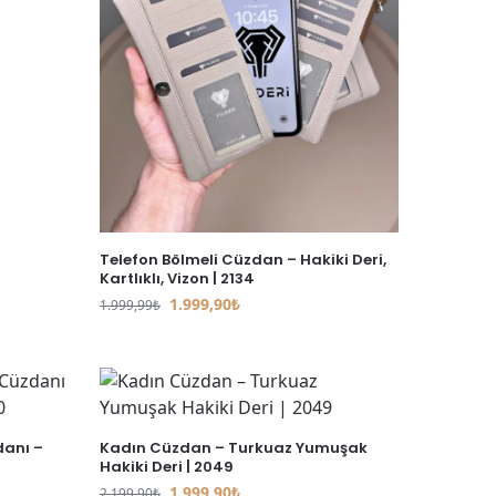
Telefon Bölmeli Cüzdan – Hakiki Deri,
Kartlıklı, Vizon | 2134
1.999,90
₺
1.999,99
₺
danı –
Kadın Cüzdan – Turkuaz Yumuşak
Hakiki Deri | 2049
1.999,90
₺
2.199,90
₺