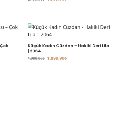
 Çok
Küçük Kadın Cüzdan – Hakiki Deri Lila
| 2064
1.899,90
₺
1.999,90
₺