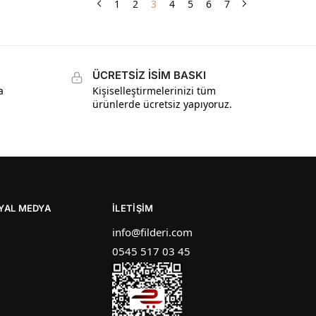
1
2
3
4
5
6
7
ÜCRETSİZ İSİM BASKI
a
Kişiselleştirmelerinizi tüm
ürünlerde ücretsiz yapıyoruz.
SYAL MEDYA
İLETIŞIM
info@filderi.com
0545 517 03 45