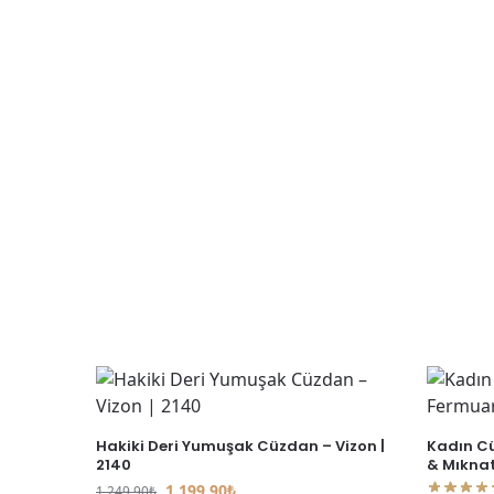
Hakiki Deri Yumuşak Cüzdan – Vizon |
Kadın Cü
2140
& Mıknatı
1.199,90
₺
1.249,90
₺