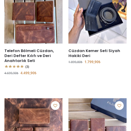
Telefon Bölmeli Cüzdan,
Cüzdan Kemer Seti Siyah
Deri Defter Kılıfı ve Deri
Hakiki Deri
Anahtarlık Seti
1.799,90
₺
1.899,80
₺
(3)
4.499,90
₺
4.699,90
₺