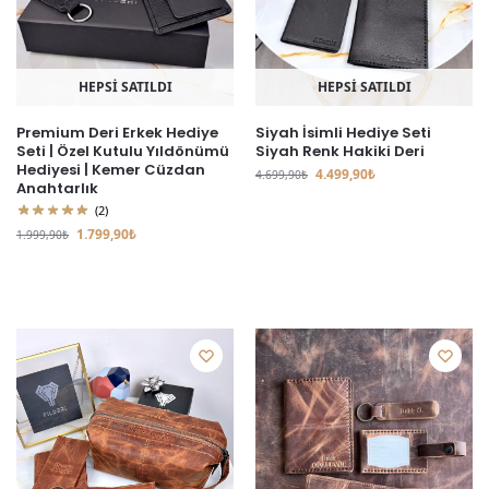
HEPSİ SATILDI
HEPSİ SATILDI
Premium Deri Erkek Hediye
Siyah İsimli Hediye Seti
Seti | Özel Kutulu Yıldönümü
Siyah Renk Hakiki Deri
Hediyesi | Kemer Cüzdan
4.499,90
₺
4.699,90
₺
Anahtarlık
(2)
1.799,90
₺
1.999,90
₺