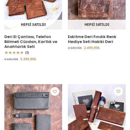
HEPSİ SATILDI
HEPSİ SATILDI
Eskitme Deri Fındık Renk
Deri El Çantası, Telefon
Hediye Seti Hakiki Deri
Bölmeli Cüzdan, Kartlık ve
Anahtarlık Seti
2.499,90
₺
2.649,90
₺
(3)
5.399,90
₺
5.649,90
₺