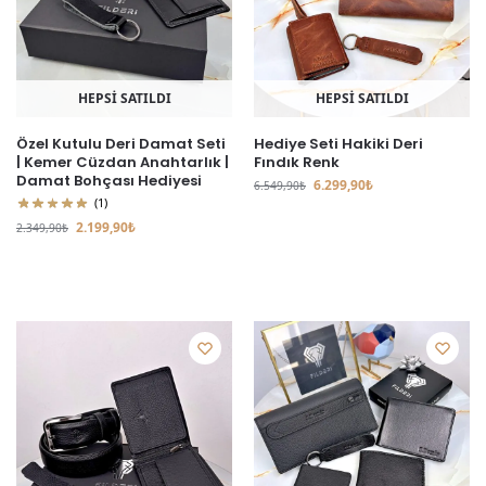
HEPSİ SATILDI
HEPSİ SATILDI
Özel Kutulu Deri Damat Seti
Hediye Seti Hakiki Deri
| Kemer Cüzdan Anahtarlık |
Fındık Renk
Damat Bohçası Hediyesi
6.299,90
₺
6.549,90
₺
(1)
2.199,90
₺
2.349,90
₺