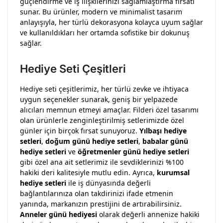
güçlendirme ve iş ilişkilerinizi sağlamlaştırma fırsatı
sunar. Bu ürünler, modern ve minimalist tasarım
anlayışıyla, her türlü dekorasyona kolayca uyum sağlar
ve kullanıldıkları her ortamda sofistike bir dokunuş
sağlar.
Hediye Seti Çeşitleri
Hediye seti çeşitlerimiz, her türlü zevke ve ihtiyaca
uygun seçenekler sunarak, geniş bir yelpazede
alıcıları memnun etmeyi amaçlar. Filderi özel tasarımı
olan ürünlerle zenginleştirilmiş setlerimizde özel
günler için birçok fırsat sunuyoruz.
Yılbaşı hediye
setleri
,
doğum günü hediye setleri
,
babalar günü
hediye setleri
ve
öğretmenler günü hediye setleri
gibi özel ana ait setlerimiz ile sevdiklerinizi %100
hakiki deri kalitesiyle mutlu edin. Ayrıca,
kurumsal
hediye setleri
ile iş dünyasında değerli
bağlantılarınıza olan takdirinizi ifade etmenin
yanında, markanızın prestijini de artırabilirsiniz.
Anneler günü hediyesi
olarak değerli annenize hakiki