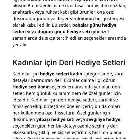
oluşur. Bu nedenle, isme özel tasarlanmış deri cüzdan,
anahtarlık veya ruhsat kabı gibi ürünler, ona özel
düşünüldüğünün ve değer verildiğinin bir göstergesi
olarak kabul edilir. Bu setler,
babalar günü hediye
setleri
veya
doğum günü hediye seti
gibi özel
zamanlarda da sıkça tercih edilen seçenekler arasında
yer alır.
Kadınlar için Deri Hediye Setleri
Kadınlar için
hediye setleri kadın
kategorisinde, zarif
detaylar barındıran deri ürünler daima ilgi görür.
Hediye seti kadın
seçenekleri arasında yer alan deri
setler, hem günlük kullanım hem de özel günler için
idealdir. Kadınlar için deri hediye setleri, zariflik ve
fonksiyonelliği birleştiren öğeler içerir; bu da onları
her kullanımda özel hissettirir. Özel günler için
düşünülen
yılbaşı hediye seti
veya
sevgiliye hediye
seçenekleri gibi, her bir detayı özenle seçilmiş deri
aksesuarlar, şıklığı ve kişiselleştirilmiş hissi ön plana
çıkarır. Bu tür hediyeler, alıcının kişisel zevklerine hitap