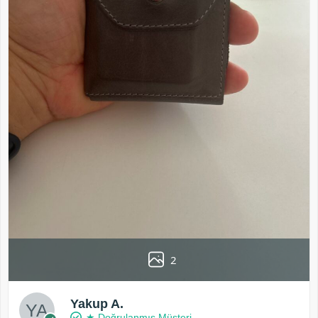
2
Yakup A.
★ Doğrulanmış Müşteri