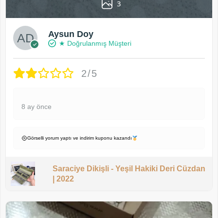
3
Aysun Doy
★ Doğrulanmış Müşteri
2/5
8 ay önce
Görselli yorum yaptı ve indirim kuponu kazandı
Saraciye Dikişli - Yeşil Hakiki Deri Cüzdan
| 2022