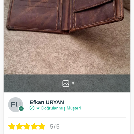
3
Efkan URYAN
★ Doğrulanmış Müşteri
5/5