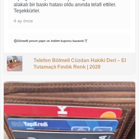
alakalı bir baskı hatası oldu anında telafi ettiler.
Teşekkürler.
4 ay önce
Görselli yorum yaptı ve indirim kuponu kazandı
Telefon Bölmeli Cüzdan Hakiki Deri – El
Tutamaçlı Fındık Renk | 2028