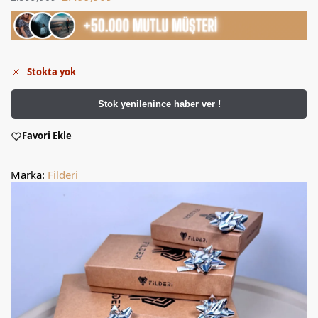
Stokta yok
Stok yenilenince haber ver !
Favori Ekle
Marka:
Filderi