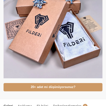
20+ adet mi düşünüyorsunuz?
Galeri
Açıklama
Ek bilgi
Değerlendirmeler