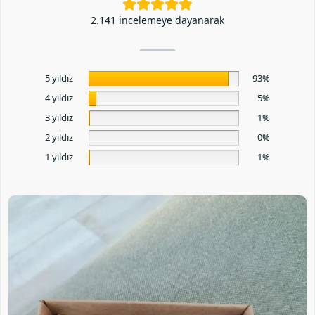
2.141 incelemeye dayanarak
5 yıldız
93%
4 yıldız
5%
3 yıldız
1%
2 yıldız
0%
1 yıldız
1%