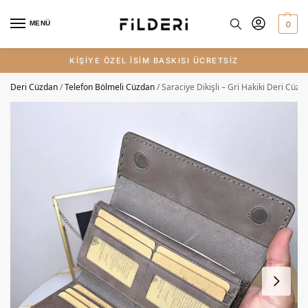
0
MENÜ
KİŞİYE ÖZEL İSİM BASKISI ÜCRETSİZ
Deri Cüzdan
/
Telefon Bölmeli Cüzdan
/
Saraciye Dikişli – Gri Hakiki Deri Cüz