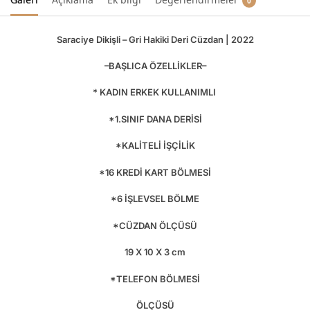
0
Saraciye Dikişli – Gri Hakiki Deri Cüzdan | 2022
–BAŞLICA ÖZELLİKLER–
* KADIN ERKEK KULLANIMLI
*1.SINIF DANA DERİSİ
*KALİTELİ İŞÇİLİK
*16 KREDİ KART BÖLMESİ
*6 İŞLEVSEL BÖLME
*CÜZDAN ÖLÇÜSÜ
19 X 10 X 3 cm
*TELEFON BÖLMESİ
ÖLÇÜSÜ