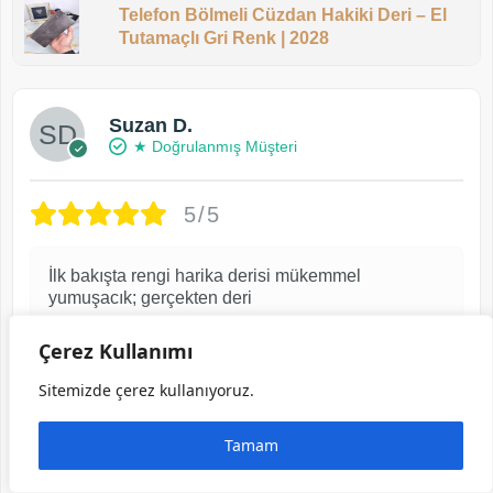
Telefon Bölmeli Cüzdan Hakiki Deri – El
Tutamaçlı Gri Renk | 2028
Suzan D.
★ Doğrulanmış Müşteri
5/5
İlk bakışta rengi harika derisi mükemmel
yumuşacık; gerçekten deri
2 ay önce
Çerez Kullanımı
Sitemizde çerez kullanıyoruz.
Kadın Cüzdan – Fuşya Hakiki Deri, Lüks
Model | 2091
Tamam