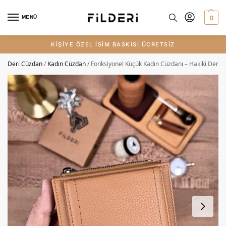
0
MENÜ
KİŞİYE ÖZEL İSİM BASKISI ÜCRETSİZ
Deri Cüzdan
/
Kadın Cüzdan
/
Fonksiyonel Küçük Kadın Cüzdanı – Hakiki Deri 