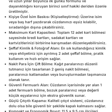
ve uzun yıllar boyunca ilk günkü formunu ve
dayanıklılığını koruyan birinci sınıf hakiki deriden özenle
üretilmiştir.
Kişiye Özel İsim Baskısı (Kişiselleştirme):
Üzerine isim
veya baş harf yazdırarak cüzdanınızı eşsiz kılabilir,
sıradanlığın dışına çıkabilirsiniz.
Maksimum Kart Kapasitesi:
Toplam
12 adet kart bölmesi
sayesinde kredi kartları, sadakat kartları ve
kartvizitlerinizi birbirine karışmadan düzenleyebilirsiniz.
Şeffaf Kimlik & Fotoğraf Alanı:
En sık kullandığınız kimlik
veya ehliyetiniz için ayrılmış
2 adet şeffaf bölme
, pratik
kullanım ve hızlı erişim sağlar.
Nakit Para İçin Çift Bölme:
Kağıt paralarınızı düzenli
tutmanız için tasarlanan
2 geniş nakit bölmesi
,
paralarınızı katlamadan veya buruşturmadan taşımanıza
olanak tanır.
Güvenli Fermuarlı Alan:
Cüzdanın içerisinde yer alan
1
adet fermuarlı bölme
, bozuk paralarınız veya değerli
küçük eşyalarınız için ekstra güvenlik sunar.
Güçlü Çıtçıtlı Kapama:
Kaliteli çıtçıt sistemi, cüzdanınız
dolu olsa bile güvenli bir şekilde kapalı kalmasını sağlar.
Kompakt ve Ergonomik Boyut:
11,5 x 9,5 cm ölçüleri