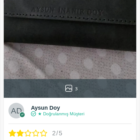
3
Aysun Doy
★ Doğrulanmış Müşteri
2/5