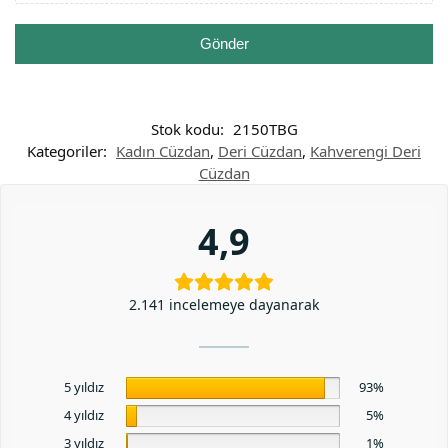
Gönder
Stok kodu:
2150TBG
Kategoriler:
Kadın Cüzdan
,
Deri Cüzdan
,
Kahverengi Deri
Cüzdan
4,9
2.141 incelemeye dayanarak
5 yıldız
93%
4 yıldız
5%
3 yıldız
1%