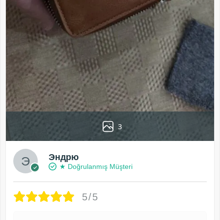
3
Эндрю
★ Doğrulanmış Müşteri
5/5