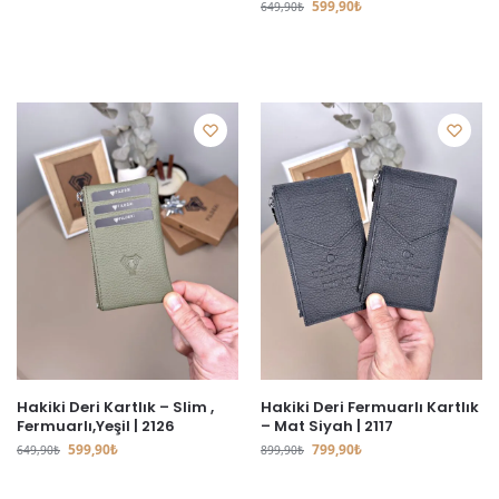
599,90
₺
649,90
₺
Hakiki Deri Kartlık – Slim ,
Hakiki Deri Fermuarlı Kartlık
Fermuarlı,Yeşil | 2126
– Mat Siyah | 2117
599,90
₺
799,90
₺
649,90
₺
899,90
₺