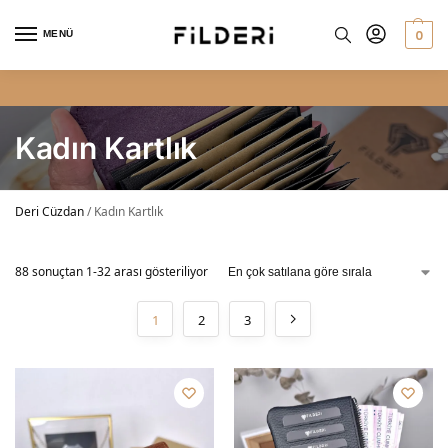
0
MENÜ
2. ÜRÜNE SEPETTE NET %10 İNDİRİM
Kadın Kartlık
Deri Cüzdan
/
Kadın Kartlık
88 sonuçtan 1-32 arası gösteriliyor
1
2
3