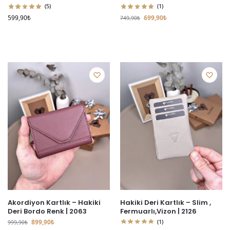
(5)
(1)
599,90
₺
699,90
₺
749,90
₺
Akordiyon Kartlık – Hakiki
Hakiki Deri Kartlık – Slim ,
Deri Bordo Renk | 2063
Fermuarlı,Vizon | 2126
899,90
₺
(1)
999,90
₺