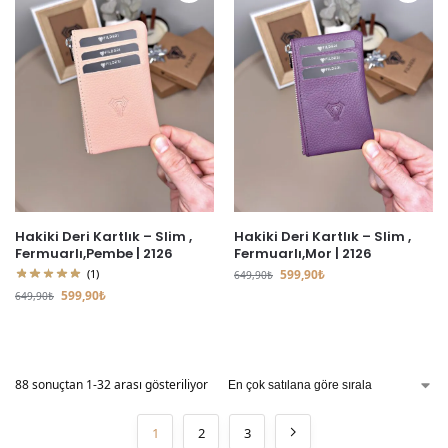
Hakiki Deri Kartlık – Slim ,
Hakiki Deri Kartlık – Slim ,
Fermuarlı,Pembe | 2126
Fermuarlı,Mor | 2126
(1)
599,90
₺
649,90
₺
599,90
₺
649,90
₺
88 sonuçtan 1-32 arası gösteriliyor
1
2
3