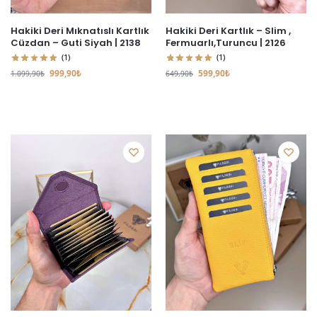
Hakiki Deri Mıknatıslı Kartlık
Hakiki Deri Kartlık – Slim ,
Cüzdan – Guti Siyah | 2138
Fermuarlı,Turuncu | 2126
(1)
(1)
999,90
₺
599,90
₺
1.099,90
₺
649,90
₺