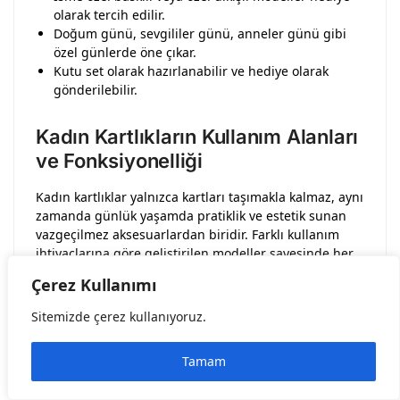
olarak tercih edilir.
Doğum günü, sevgililer günü, anneler günü gibi
özel günlerde öne çıkar.
Kutu set olarak hazırlanabilir ve hediye olarak
gönderilebilir.
Kadın Kartlıkların Kullanım Alanları
ve Fonksiyonelliği
Kadın kartlıklar yalnızca kartları taşımakla kalmaz, aynı
zamanda günlük yaşamda pratiklik ve estetik sunan
vazgeçilmez aksesuarlardan biridir. Farklı kullanım
ihtiyaçlarına göre geliştirilen modeller sayesinde her
yaşam tarzına uygun alternatif bulmak mümkündür.
Çerez Kullanımı
Günlük Kullanımda
: Kadın kartlıklar, gün içinde en
Sitemizde çerez kullanıyoruz.
çok kullanılan kredi kartı, kimlik ve nakit paranın tek
bir yerde düzenli şekilde taşınmasını sağlar.
Tamam
Kompakt yapısı sayesinde büyük çantalarla
uğraşmadan hızlı kullanım imkânı tanır.