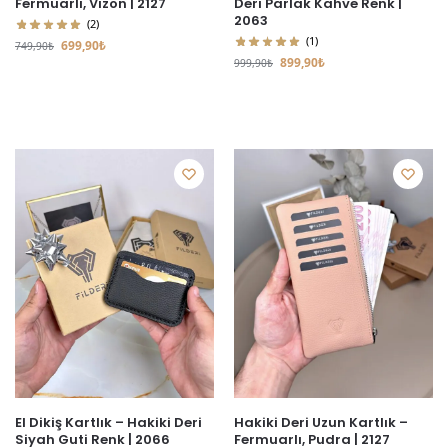
Fermuarlı, Vizon | 2127
Deri Parlak Kahve Renk |
2063
(2)
(1)
699,90
₺
749,90
₺
899,90
₺
999,90
₺
El Dikiş Kartlık – Hakiki Deri
Hakiki Deri Uzun Kartlık –
Siyah Guti Renk | 2066
Fermuarlı, Pudra | 2127