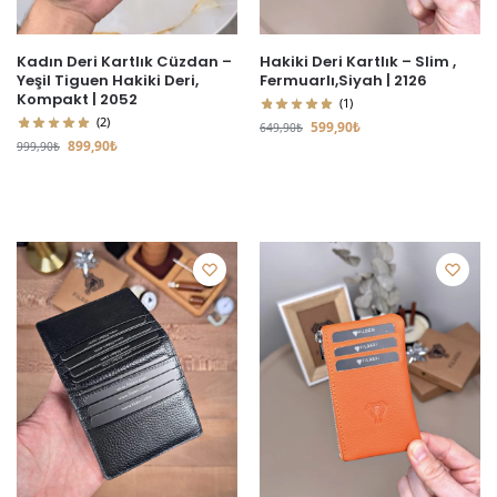
Kadın Deri Kartlık Cüzdan –
Hakiki Deri Kartlık – Slim ,
Yeşil Tiguen Hakiki Deri,
Fermuarlı,Siyah | 2126
Kompakt | 2052
(1)
(2)
599,90
₺
649,90
₺
899,90
₺
999,90
₺