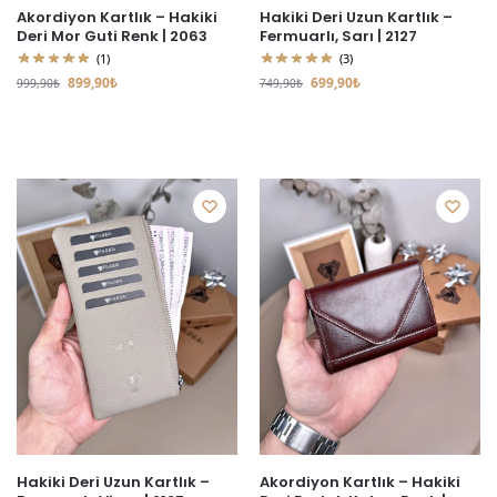
Akordiyon Kartlık – Hakiki
Hakiki Deri Uzun Kartlık –
Deri Mor Guti Renk | 2063
Fermuarlı, Sarı | 2127
(1)
(3)
899,90
₺
699,90
₺
999,90
₺
749,90
₺
Hakiki Deri Uzun Kartlık –
Akordiyon Kartlık – Hakiki