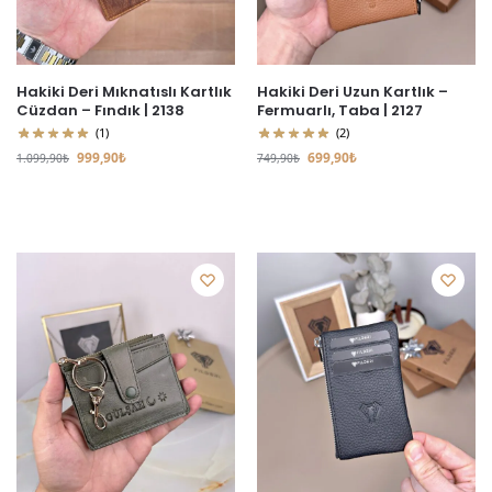
Hakiki Deri Mıknatıslı Kartlık
Hakiki Deri Uzun Kartlık –
Cüzdan – Fındık | 2138
Fermuarlı, Taba | 2127
(1)
(2)
999,90
₺
699,90
₺
1.099,90
₺
749,90
₺