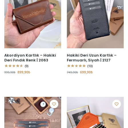
Akordiyon Kartlık – Hakiki
Hakiki Deri Uzun Kartlık –
Deri Fındık Renk | 2063
Fermuarlı, Siyah | 2127
(9)
(10)
899,90
₺
699,90
₺
999,90
₺
749,90
₺