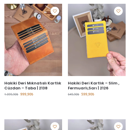
Hakiki Deri Mıknatıslı Kartlık
Hakiki Deri Kartlık – Slim ,
Cüzdan – Taba | 2138
Fermuarlı,Sarı | 2126
999,90
₺
599,90
₺
1.099,90
₺
649,90
₺