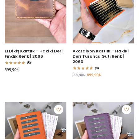
El Dikiş Kartlık – Hakiki Deri
Akordiyon Kartlık – Hakiki
Fındık Renk | 2066
Deri Turuncu Guti Renk |
2063
(5)
(8)
599,90
₺
899,90
₺
999,90
₺