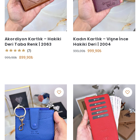
Akordiyon Kartlık – Hakiki
Kadın Kartlık – Vişne İnce
Deri Taba Renk | 2063
Hakiki Deri | 2004
(7)
999,90
₺
999,99
₺
899,90
₺
999,90
₺