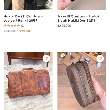
Hakiki Deri El Çantası –
Erkek El Çantası – Parlak
Lacivert Renk | 2057
Siyah Hakiki Deri | 2113
(2)
3.499,90
₺
1.499,90
₺
2.999,90
₺