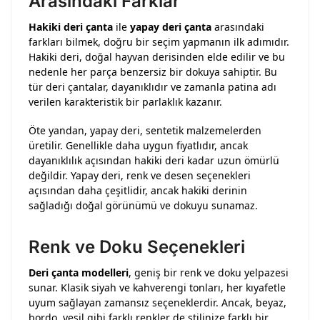
Arasındaki Farklar
Hakiki deri çanta
ile
yapay deri çanta
arasındaki
farkları bilmek, doğru bir seçim yapmanın ilk adımıdır.
Hakiki deri, doğal hayvan derisinden elde edilir ve bu
nedenle her parça benzersiz bir dokuya sahiptir. Bu
tür deri çantalar, dayanıklıdır ve zamanla patina adı
verilen karakteristik bir parlaklık kazanır.
Öte yandan, yapay deri, sentetik malzemelerden
üretilir. Genellikle daha uygun fiyatlıdır, ancak
dayanıklılık açısından hakiki deri kadar uzun ömürlü
değildir. Yapay deri, renk ve desen seçenekleri
açısından daha çeşitlidir, ancak hakiki derinin
sağladığı doğal görünümü ve dokuyu sunamaz.
Renk ve Doku Seçenekleri
Deri çanta modelleri
, geniş bir renk ve doku yelpazesi
sunar. Klasik siyah ve kahverengi tonları, her kıyafetle
uyum sağlayan zamansız seçeneklerdir. Ancak, beyaz,
bordo, yeşil gibi farklı renkler de stilinize farklı bir