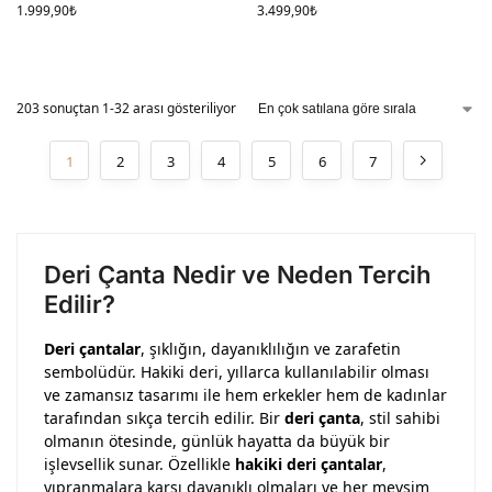
1.999,90
₺
3.499,90
₺
203 sonuçtan 1-32 arası gösteriliyor
1
2
3
4
5
6
7
Deri Çanta Nedir ve Neden Tercih
Edilir?
Deri çantalar
, şıklığın, dayanıklılığın ve zarafetin
sembolüdür. Hakiki deri, yıllarca kullanılabilir olması
ve zamansız tasarımı ile hem erkekler hem de kadınlar
tarafından sıkça tercih edilir. Bir
deri çanta
, stil sahibi
olmanın ötesinde, günlük hayatta da büyük bir
işlevsellik sunar. Özellikle
hakiki deri çantalar
,
yıpranmalara karşı dayanıklı olmaları ve her mevsim