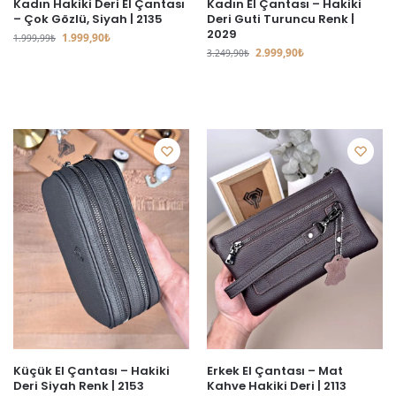
Kadın Hakiki Deri El Çantası
Kadın El Çantası – Hakiki
– Çok Gözlü, Siyah | 2135
Deri Guti Turuncu Renk |
2029
1.999,90
₺
1.999,99
₺
2.999,90
₺
3.249,90
₺
Küçük El Çantası – Hakiki
Erkek El Çantası – Mat
Deri Siyah Renk | 2153
Kahve Hakiki Deri | 2113