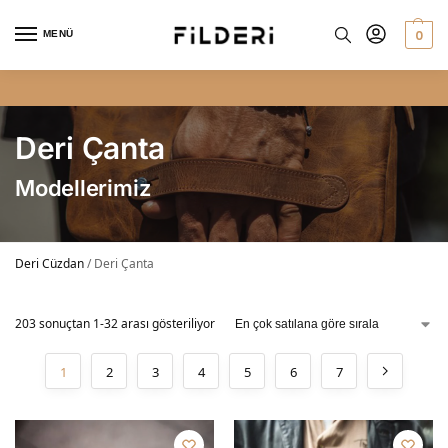
0
MENÜ
2. ÜRÜNE SEPETTE NET %10 İNDİRİM
Deri Çanta
Modellerimiz
Deri Cüzdan
/
Deri Çanta
203 sonuçtan 1-32 arası gösteriliyor
1
2
3
4
5
6
7