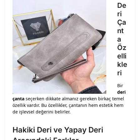
De
ri
Ça
nt
a
Öz
elli
kle
ri
Bir
deri
çanta
seçerken dikkate almanız gereken birkaç temel
özellik vardır. Bu özellikler, çantanın hem estetik hem
de işlevsel değerini belirler.
Hakiki Deri ve Yapay Deri