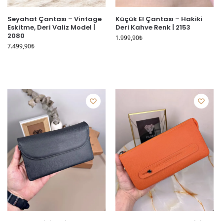
Seyahat Çantası – Vintage
Küçük El Çantası – Hakiki
Eskitme, Deri Valiz Model |
Deri Kahve Renk | 2153
2080
1.999,90
₺
7.499,90
₺