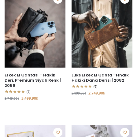
Erkek El Çantası – Hakiki
Lüks Erkek El Çanta –Fındık
Deri, Premium Siyah Renk |
Hakiki Dana Derisi | 2082
2056
(9)
(7)
2.749,90
₺
2.999,90
₺
3.499,90
₺
3.749,90
₺