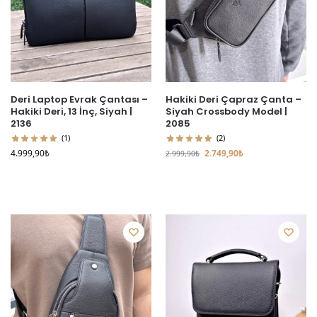
Deri Laptop Evrak Çantası –
Hakiki Deri Çapraz Çanta –
Hakiki Deri, 13 İnç, Siyah |
Siyah Crossbody Model |
2136
2085
(1)
(2)
4.999,90
₺
2.749,90
₺
2.999,90
₺