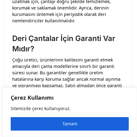
uzatmak için, çantayı doğru şekilde temizlemek,
korumak ve saklamak önemlidir. Ayrıca, derinin
kurumasını önlemek için periyodik olarak deri
nemlendiriciler kullanılmalıdır.
Deri Çantalar İçin Garanti Var
Mıdır?
Çoğu üretici, ürünlerinin kalitesini garanti etmek
amacıyla deri çanta modellerine sınırlı bir garanti
süresi sunar. Bu garantiler genellikle üretim
hatalarına karşı koruma sağlar ancak normal aşınma
ve yıpranmayı kapsamaz. Satın almadan önce garanti
koşullarını kontrol etmek faydalı olabilir.
Çerez Kullanımı
Deri Çantam Suya Maruz
Sitemizde çerez kullanıyoruz.
Kaldığında Ne Yapmalıyım?
Tamam
Deri çanta suyla temas ettiğinde, çantanın üzerindeki