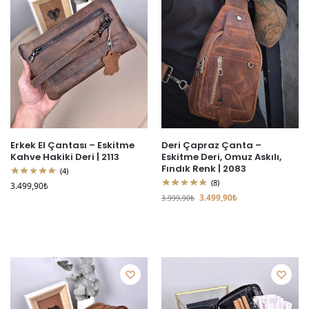
Erkek El Çantası – Eskitme
Deri Çapraz Çanta –
Kahve Hakiki Deri | 2113
Eskitme Deri, Omuz Askılı,
Fındık Renk | 2083
(4)
(8)
3.499,90
₺
3.499,90
₺
3.999,90
₺