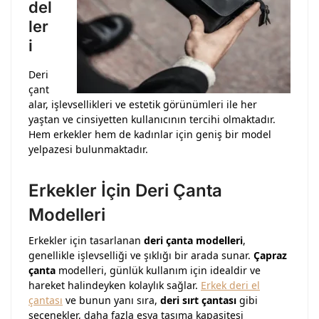
del
ler
i
Deri
çant
alar, işlevsellikleri ve estetik görünümleri ile her
yaştan ve cinsiyetten kullanıcının tercihi olmaktadır.
Hem erkekler hem de kadınlar için geniş bir model
yelpazesi bulunmaktadır.
Erkekler İçin Deri Çanta
Modelleri
Erkekler için tasarlanan
deri çanta modelleri
,
genellikle işlevselliği ve şıklığı bir arada sunar.
Çapraz
çanta
modelleri, günlük kullanım için idealdir ve
hareket halindeyken kolaylık sağlar.
Erkek deri el
çantası
ve bunun yanı sıra,
deri sırt çantası
gibi
seçenekler, daha fazla eşya taşıma kapasitesi