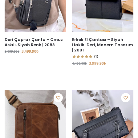
Deri Çapraz Çanta – Omuz
Erkek El Çantası – Siyah
Askılı, Siyah Renk | 2083
Hakiki Deri, Modern Tasarım
| 2081
3.499,90
₺
3.999,90
₺
(1)
3.999,90
₺
4.499,90
₺