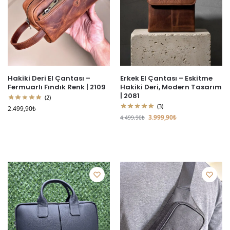
Hakiki Deri El Çantası –
Erkek El Çantası – Eskitme
Fermuarlı Fındık Renk | 2109
Hakiki Deri, Modern Tasarım
| 2081
(2)
(3)
2.499,90
₺
3.999,90
₺
4.499,90
₺