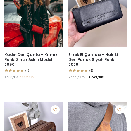
Kadın Deri Çanta – Kırmızı
Erkek El Çantası – Hakiki
Renk, Zincir Askılı Model |
Deri Parlak Siyah Renk |
2050
2029
(1)
(8)
999,90
₺
2.999,90
₺
–
3.249,90
₺
1.999,90
₺