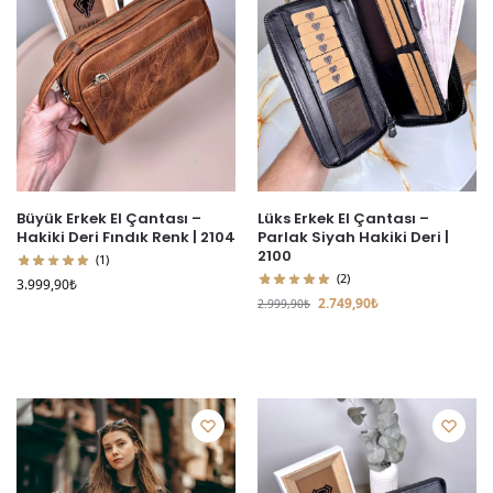
Büyük Erkek El Çantası –
Lüks Erkek El Çantası –
Hakiki Deri Fındık Renk | 2104
Parlak Siyah Hakiki Deri |
2100
(1)
(2)
3.999,90
₺
2.749,90
₺
2.999,90
₺