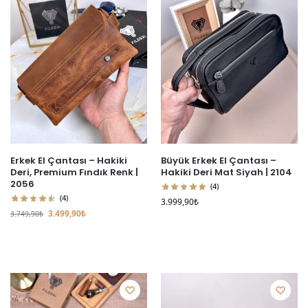
Erkek El Çantası – Hakiki
Büyük Erkek El Çantası –
Deri, Premium Fındık Renk |
Hakiki Deri Mat Siyah | 2104
2056
(4)
(4)
3.999,90
₺
3.499,90
₺
3.749,90
₺