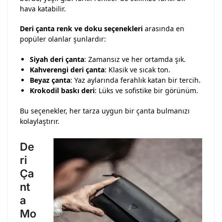
hava katabilir.
Deri çanta renk ve doku seçenekleri
arasında en
popüler olanlar şunlardır:
Siyah deri çanta
: Zamansız ve her ortamda şık.
Kahverengi deri çanta
: Klasik ve sıcak ton.
Beyaz çanta
: Yaz aylarında ferahlık katan bir tercih.
Krokodil baskı deri
: Lüks ve sofistike bir görünüm.
Bu seçenekler, her tarza uygun bir çanta bulmanızı
kolaylaştırır.
De
ri
Ça
nt
a
Mo