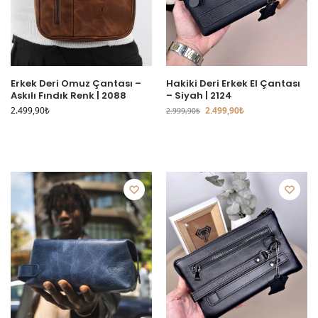
Erkek Deri Omuz Çantası –
Hakiki Deri Erkek El Çantası
Askılı Fındık Renk | 2088
– Siyah | 2124
2.499,90
₺
2.499,90
₺
2.999,90
₺