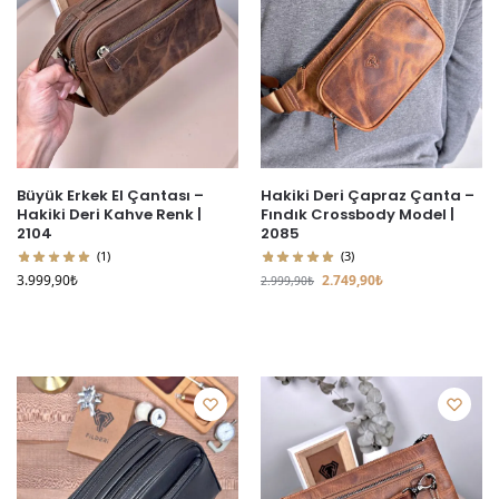
Büyük Erkek El Çantası –
Hakiki Deri Çapraz Çanta –
Hakiki Deri Kahve Renk |
Fındık Crossbody Model |
2104
2085
(1)
(3)
3.999,90
₺
2.749,90
₺
2.999,90
₺