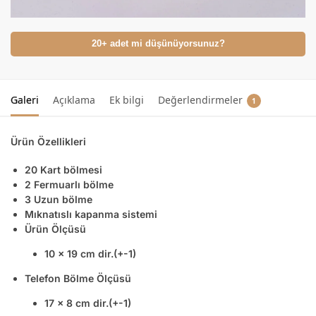
20+ adet mi düşünüyorsunuz?
Galeri
Açıklama
Ek bilgi
Değerlendirmeler
1
Ürün Özellikleri
20 Kart bölmesi
2 Fermuarlı bölme
3 Uzun bölme
Mıknatıslı kapanma sistemi
Ürün Ölçüsü
10 x 19 cm dir.(+-1)
Telefon Bölme Ölçüsü
17 x 8 cm dir.(+-1)