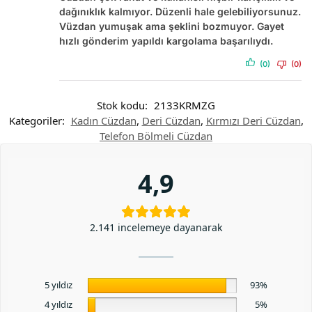
dağınıklık kalmıyor. Düzenli hale gelebiliyorsunuz.
Vüzdan yumuşak ama şeklini bozmuyor. Gayet
hızlı gönderim yapıldı kargolama başarılıydı.
(0)
(0)
Stok kodu:
2133KRMZG
Kategoriler:
Kadın Cüzdan
,
Deri Cüzdan
,
Kırmızı Deri Cüzdan
,
Telefon Bölmeli Cüzdan
4,9
2.141 incelemeye dayanarak
5 yıldız
93%
4 yıldız
5%