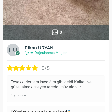
3
Efkan URYAN
★ Doğrulanmış Müşteri
5/5
Teşekkürler tam istediğim gibi geldi.Kaliteli ve
güzel almak isteyen tereddütsüz alabilir.
1 yıl önce
Görselli yorum yaptı ve indirim kuponu kazandı