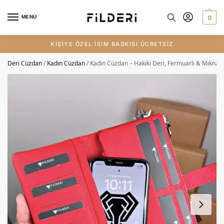
0
MENÜ
KİŞİYE ÖZEL İSİM BASKISI ÜCRETSİZ
Deri Cüzdan
/
Kadın Cüzdan
/
Kadın Cüzdan – Hakiki Deri, Fermuarlı & Mıknatıs