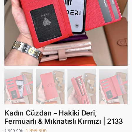
Kadın Cüzdan – Hakiki Deri,
Fermuarlı & Mıknatıslı Kırmızı | 2133
1.999,90
₺
1.999,99
₺