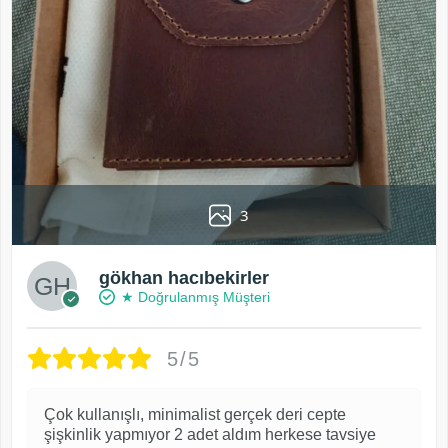
3
gökhan hacıbekirler
★ Doğrulanmış Müşteri
5/5
Çok kullanışlı, minimalist gerçek deri cepte
şişkinlik yapmıyor 2 adet aldım herkese tavsiye