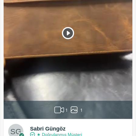
1
1
Sabri Güngöz
★ Doğrulanmış Müşteri