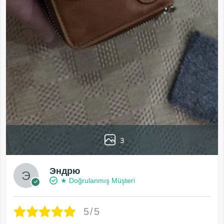
3
Эндрю
★ Doğrulanmış Müşteri
5/5