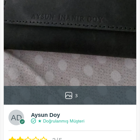
3
Aysun Doy
★ Doğrulanmış Müşteri