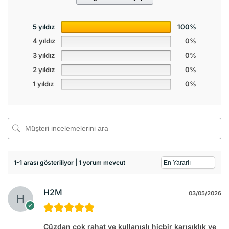
5 yıldız
100%
4 yıldız
0%
3 yıldız
0%
2 yıldız
0%
1 yıldız
0%
1-1 arası gösteriliyor | 1 yorum mevcut
H2M
03/05/2026
Cüzdan çok rahat ve kullanıslı hiçbir karışıklık ve