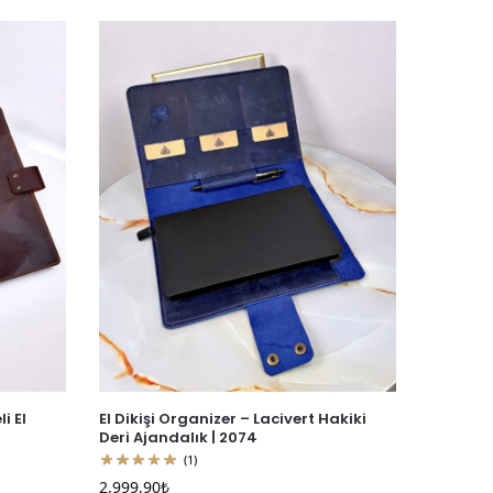
i El
El Dikişi Organizer – Lacivert Hakiki
Deri Ajandalık | 2074
(1)
2.999,90
₺