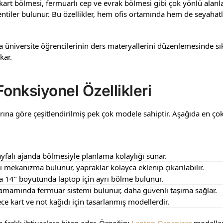
art bölmesi, fermuarlı cep ve evrak bölmesi gibi çok yönlü alanlara
entiler bulunur. Bu özellikler, hem ofis ortamında hem de seyahat
 üniversite öğrencilerinin ders materyallerini düzenlemesinde sıkl
kar.
onksiyonel Özellikleri
rına göre çeşitlendirilmiş pek çok modele sahiptir. Aşağıda en çok 
sayfalı ajanda bölmesiyle planlama kolaylığı sunar.
ı mekanizma bulunur, yapraklar kolayca eklenip çıkarılabilir.
a 14’’ boyutunda laptop için ayrı bölme bulunur.
amamında fermuar sistemi bulunur, daha güvenli taşıma sağlar.
e kart ve not kağıdı için tasarlanmış modellerdir.
 farklı ihtiyaçlara hitap eder. Örneğin;
Laptop Organizer
modelleri