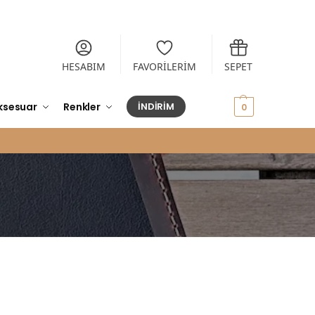
HESABIM
FAVORİLERİM
SEPET
ksesuar
Renkler
İNDİRİM
0,00
₺
0