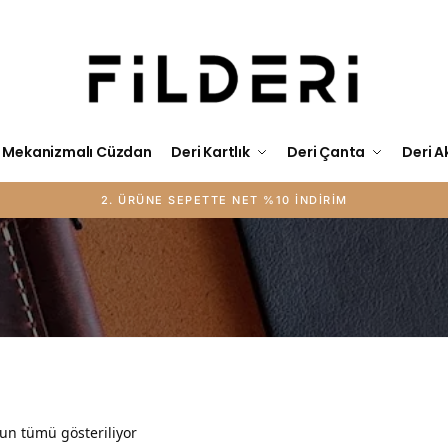
Mekanizmalı Cüzdan
Deri Kartlık
Deri Çanta
Deri A
un tümü gösteriliyor