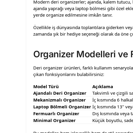
Modern deri organizerler; ajanda, kalem tutucu, k
ajanda yaprağı veya laptop bölmesi gibi özel ekl
yerde organize edilmesine imkân tanır.
Özellikle iş dünyasında toplantılara giderken veya
zamanda şık bir hediye seçeneği olarak da öne çı
Organizer Modelleri ve F
Deri organizer ürünleri, farklı kullanım senaryola
çıkan fonksiyonlarını bulabilirsiniz:
Model Türü
Açıklama
Ajandalı Deri Organizer
Takvimli ve çizgili 
Mekanizmalı Organizer
İç kısmında 6 halkal
Laptop Bölmeli Organizer
İç kısmında 13’’ vey
Fermuarlı Organizer
Dış kısmında veya t
Minimal Organizer
Küçük boyutlu, sadec
Bu modeller, hem işlevsellik hem de stil açısından