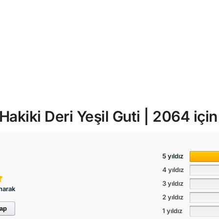
akiki Deri Yeşil Guti | 2064
için
5 yıldız
4 yıldız
3 yıldız
narak
2 yıldız
yap
1 yıldız