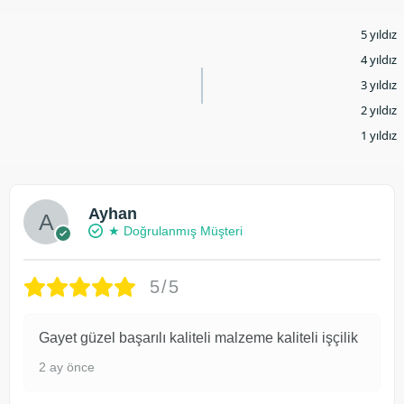
5 yıldız
4 yıldız
3 yıldız
2 yıldız
1 yıldız
Ayhan
★ Doğrulanmış Müşteri
5/5
Gayet güzel başarılı kaliteli malzeme kaliteli işçilik
2 ay önce