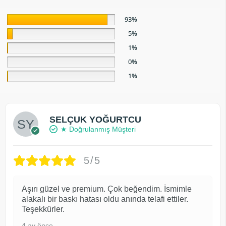
93%
5%
1%
0%
1%
SELÇUK YOĞURTCU
★ Doğrulanmış Müşteri
5/5
Aşırı güzel ve premium. Çok beğendim. İsmimle
alakalı bir baskı hatası oldu anında telafi ettiler.
Teşekkürler.
4 ay önce