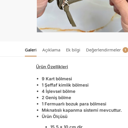
Galeri
Açıklama
Ek bilgi
Değerlendirmeler
1
Ürün Özellikleri
9 Kart bölmesi
1 Şeffaf kimlik bölmesi
4 İşlevsel bölme
2 Geniş bölme
1 Fermuarlı bozuk para bölmesi
Mıknatıslı kapanma sistemi mevcuttur.
Ürün Ölçüsü
15,5 x 10 cm dir.