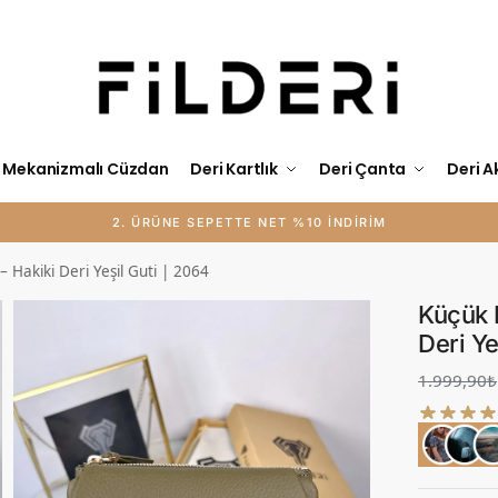
Mekanizmalı Cüzdan
Deri Kartlık
Deri Çanta
Deri A
KİŞİYE ÖZEL İSİM BASKISI ÜCRETSİZ
 Hakiki Deri Yeşil Guti | 2064
Küçük 
Deri Ye
1.999,90
₺