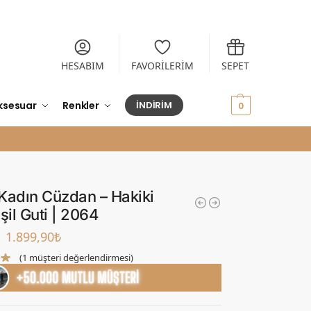
HESABIM
FAVORİLERİM
SEPET
ksesuar
Renkler
İNDİRİM
0,00
₺
0
Kadın Cüzdan – Hakiki
şil Guti | 2064
1.899,90
₺
(
1
müşteri değerlendirmesi)