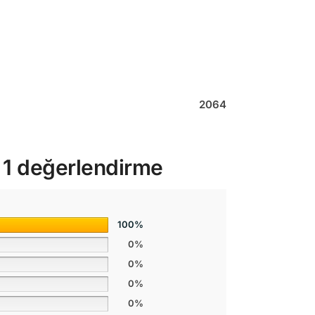
2064
 1 değerlendirme
100%
0%
0%
0%
0%