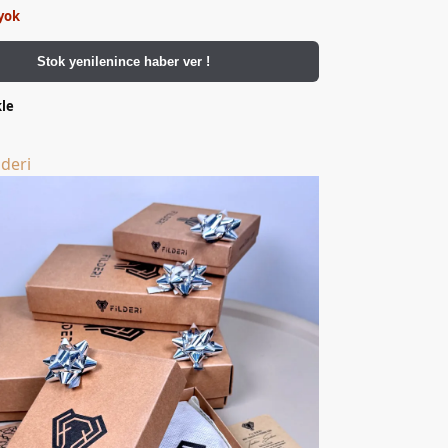
yok
Stok yenilenince haber ver !
kle
lderi