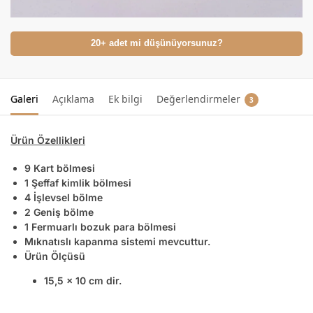
20+ adet mi düşünüyorsunuz?
Galeri
Açıklama
Ek bilgi
Değerlendirmeler
3
Ürün Özellikleri
9 Kart bölmesi
1 Şeffaf kimlik bölmesi
4 İşlevsel bölme
2 Geniş bölme
1 Fermuarlı bozuk para bölmesi
Mıknatıslı kapanma sistemi mevcuttur.
Ürün Ölçüsü
15,5 x 10 cm dir.