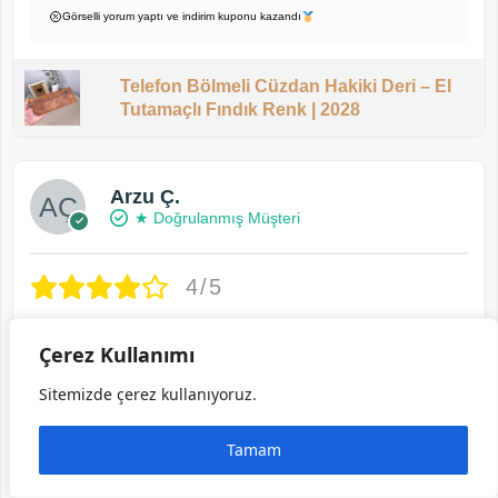
Görselli yorum yaptı ve indirim kuponu kazandı
Telefon Bölmeli Cüzdan Hakiki Deri – El
Tutamaçlı Fındık Renk | 2028
Arzu Ç.
★ Doğrulanmış Müşteri
4/5
Kartlık çok iyi mükemmel, baskısı kalitesi güzel,
Çerez Kullanımı
ama not için yazdığınız kağıdı yamuk yumuk
Sitemizde çerez kullanıyoruz.
özensiz kesip yapıştırmışsınız. Hediye verilecek
özenle olmasını isterdim.
Tamam
2 ay önce