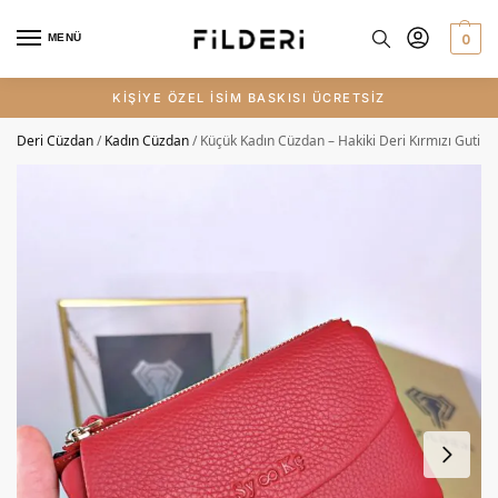
0
MENÜ
KİŞİYE ÖZEL İSİM BASKISI ÜCRETSİZ
Deri Cüzdan
/
Kadın Cüzdan
/
Küçük Kadın Cüzdan – Hakiki Deri Kırmızı Guti |