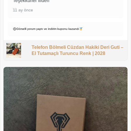
Teşekkürler filderi
11 ay önce
Görselli yorum yaptı ve indirim kuponu kazandı
Telefon Bölmeli Cüzdan Hakiki Deri Guti –
El Tutamaçlı Turuncu Renk | 2028