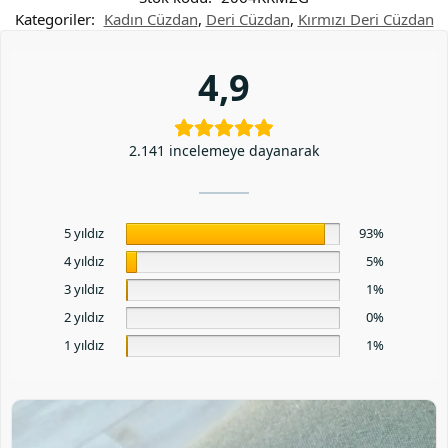
Kategoriler:
Kadın Cüzdan
,
Deri Cüzdan
,
Kırmızı Deri Cüzdan
4,9
2.141 incelemeye dayanarak
5 yıldız
93%
4 yıldız
5%
3 yıldız
1%
2 yıldız
0%
1 yıldız
1%