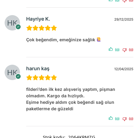
(0)
(0)
Hayriye K.
29/12/2025
Çok beğendim, emeğinize sağlık
(0)
(0)
harun kaş
12/04/2025
filderi’den ilk kez alışveriş yaptım, pişman
olmadım. Kargo da hızlıydı.
Eşime hediye aldım çok beğendi sağ olun
paketlerme de güzeldi
(0)
(0)
Stok kodu:
2064KRMZG