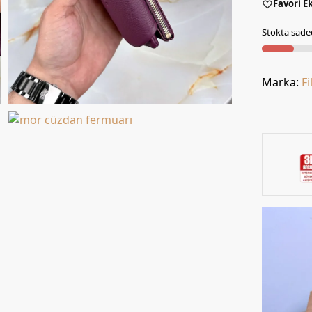
Favori E
Stokta sadec
Marka:
Fi