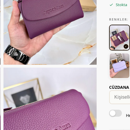
Stokta
RENKLER:
CÜZDANA Y
He