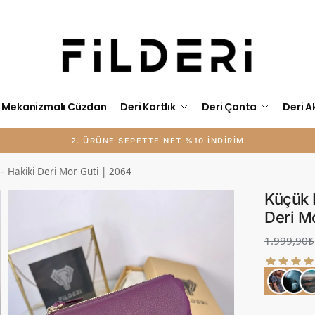
Mekanizmalı Cüzdan
Deri Kartlık
Deri Çanta
Deri A
KİŞİYE ÖZEL İSİM BASKISI ÜCRETSİZ
– Hakiki Deri Mor Guti | 2064
Küçük 
Deri M
1.999,90
₺