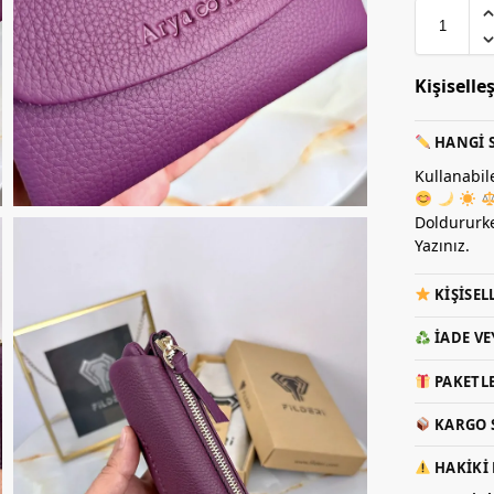
Kişiselle
HANGI S
Kullanabil
Doldururke
Yazınız.
KIŞISEL
İADE VE
PAKETLE
KARGO S
HAKIKI 