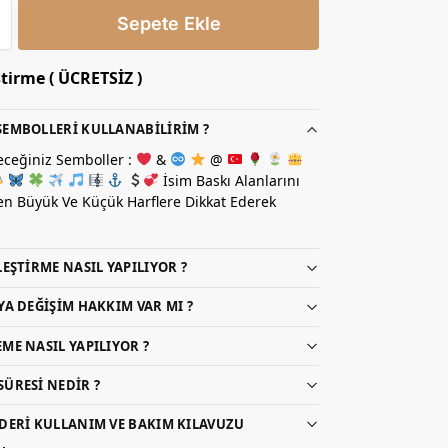
Sepete Ekle
ştirme ( ÜCRETSİZ )
EMBOLLERI KULLANABILIRIM ?
eceğiniz Semboller :
&
@
İsim Baskı Alanlarını
n Büyük Ve Küçük Harflere Dikkat Ederek
LEŞTIRME NASIL YAPILIYOR ?
YA DEĞIŞIM HAKKIM VAR MI ?
ME NASIL YAPILIYOR ?
ÜRESI NEDIR ?
DERI KULLANIM VE BAKIM KILAVUZU