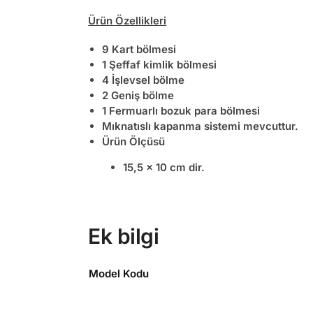
Ürün Özellikleri
9 Kart bölmesi
1 Şeffaf kimlik bölmesi
4 İşlevsel bölme
2 Geniş bölme
1 Fermuarlı bozuk para bölmesi
Mıknatıslı kapanma sistemi mevcuttur.
Ürün Ölçüsü
15,5 x 10 cm dir.
Ek bilgi
Model Kodu