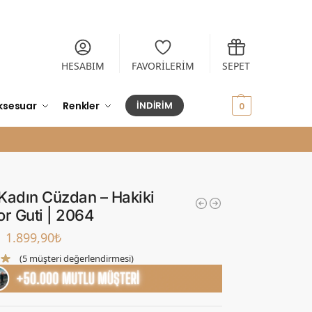
HESABIM
FAVORİLERİM
SEPET
ksesuar
Renkler
İNDİRİM
0,00
₺
0
Kadın Cüzdan – Hakiki
or Guti | 2064
1.899,90
₺
(
5
müşteri değerlendirmesi)