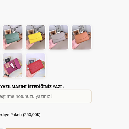
AZILMASINI İSTEDİĞİNİZ YAZI :
diye Paketi (
250,00
₺
)