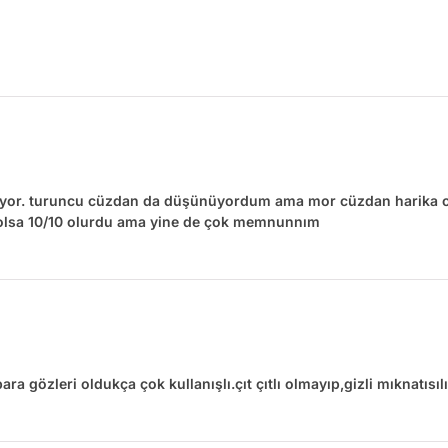
ğıyor. turuncu cüzdan da düşünüyordum ama mor cüzdan harika o
olsa 10/10 olurdu ama yine de çok memnunnım
ra gözleri oldukça çok kullanışlı.çıt çıtlı olmayıp,gizli mıknatısıl