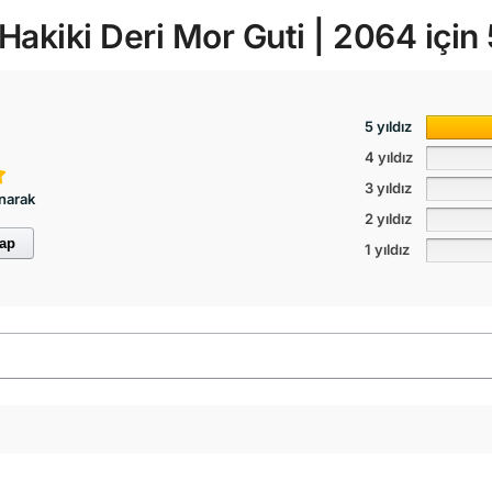
akiki Deri Mor Guti | 2064
için
5 yıldız
4 yıldız
3 yıldız
narak
2 yıldız
yap
1 yıldız