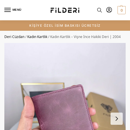
0
MENÜ
HIZLI VE ÜCRETSİZ KARGO
Deri Cüzdan
/
Kadın Kartlık
/
Kadın Kartlık – Vişne İnce Hakiki Deri | 2004