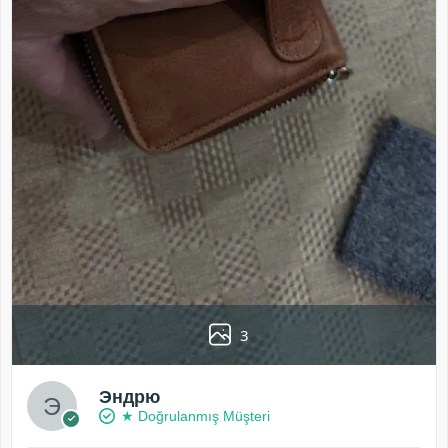
3
Эндрю
★ Doğrulanmış Müşteri