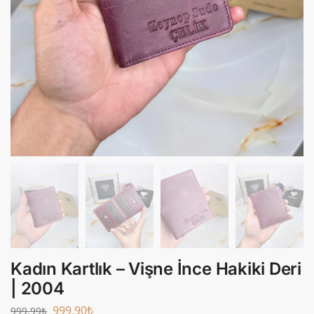
Kadın Kartlık – Vişne İnce Hakiki Deri
| 2004
999,90
₺
999,99
₺