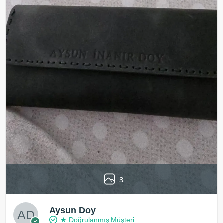
3
Aysun Doy
★ Doğrulanmış Müşteri