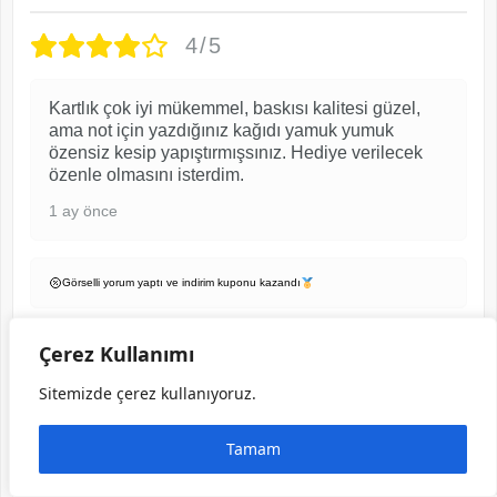
4/5
Kartlık çok iyi mükemmel, baskısı kalitesi güzel,
ama not için yazdığınız kağıdı yamuk yumuk
özensiz kesip yapıştırmışsınız. Hediye verilecek
özenle olmasını isterdim.
1 ay önce
Görselli yorum yaptı ve indirim kuponu kazandı
Çerez Kullanımı
Erkek Kartlık – Fındık İnce Hakiki Deri |
2004
Sitemizde çerez kullanıyoruz.
Tamam
EMRE Ö.
★ Doğrulanmış Müşteri