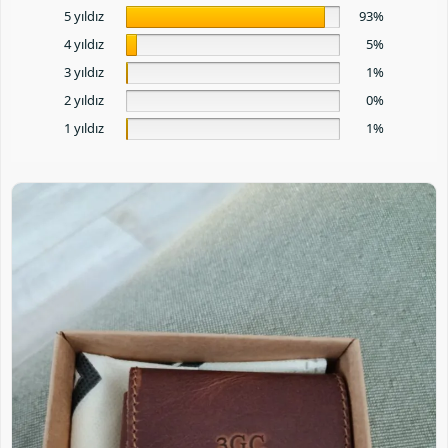
5 yıldız
93%
4 yıldız
5%
3 yıldız
1%
2 yıldız
0%
1 yıldız
1%