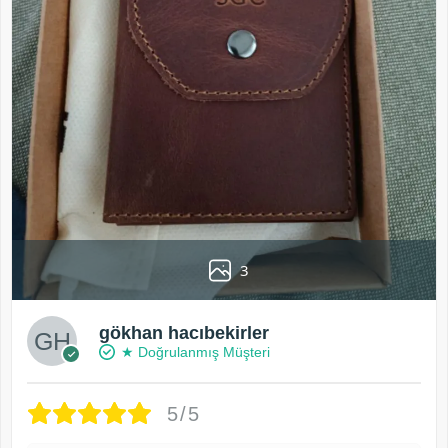
3
gökhan hacıbekirler
★ Doğrulanmış Müşteri
5/5