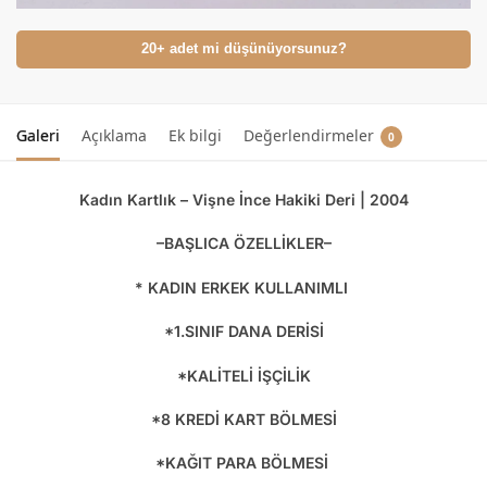
20+ adet mi düşünüyorsunuz?
Galeri
Açıklama
Ek bilgi
Değerlendirmeler
0
Kadın Kartlık – Vişne İnce Hakiki Deri | 2004
–BAŞLICA ÖZELLİKLER–
* KADIN ERKEK KULLANIMLI
*1.SINIF DANA DERİSİ
*KALİTELİ İŞÇİLİK
*8 KREDİ KART BÖLMESİ
*KAĞIT PARA BÖLMESİ