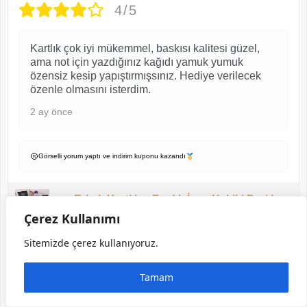
4/5
Kartlık çok iyi mükemmel, baskısı kalitesi güzel,
ama not için yazdığınız kağıdı yamuk yumuk
özensiz kesip yapıştırmışsınız. Hediye verilecek
özenle olmasını isterdim.
2 ay önce
Görselli yorum yaptı ve indirim kuponu kazandı
Erkek Kartlık – Fındık İnce Hakiki Deri |
2004
Çerez Kullanımı
Sitemizde çerez kullanıyoruz.
EMRE Ö.
Tamam
★ Doğrulanmış Müşteri