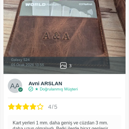
3
Avni ARSLAN
★ Doğrulanmış Müşteri
4/5
Kart yerleri 1 mm. daha geniş ve cüzdan 3 mm.
daha uzun olmalıydı. Belki ilerde biraz genleşir.