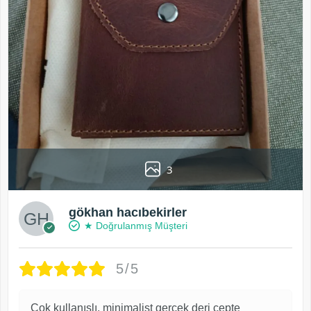
3
gökhan hacıbekirler
★ Doğrulanmış Müşteri
5/5
Çok kullanışlı, minimalist gerçek deri cepte