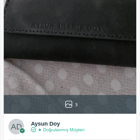
3
Aysun Doy
★ Doğrulanmış Müşteri