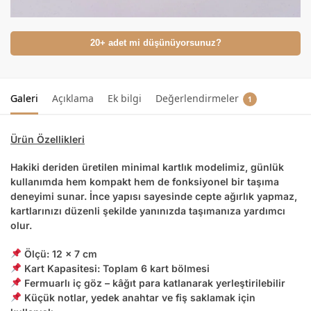
20+ adet mi düşünüyorsunuz?
Galeri
Açıklama
Ek bilgi
Değerlendirmeler
1
Ürün Özellikleri
Hakiki deriden üretilen minimal kartlık modelimiz, günlük
kullanımda hem kompakt hem de fonksiyonel bir taşıma
deneyimi sunar. İnce yapısı sayesinde cepte ağırlık yapmaz,
kartlarınızı düzenli şekilde yanınızda taşımanıza yardımcı
olur.
Ölçü:
12 x 7 cm
Kart Kapasitesi:
Toplam 6 kart bölmesi
Fermuarlı iç göz –
kâğıt para katlanarak yerleştirilebilir
Küçük notlar, yedek anahtar ve fiş saklamak için