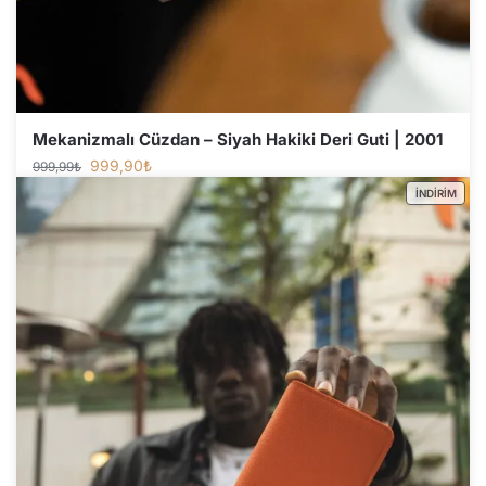
Mekanizmalı Cüzdan – Siyah Hakiki Deri Guti | 2001
999,90
₺
999,99
₺
İNDIRIM