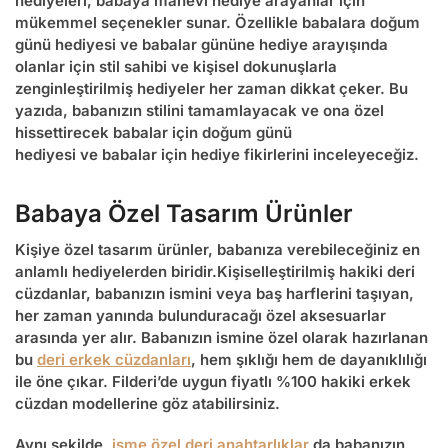
hediyeleri,
babaya manevi hediye
arayanlar için
mükemmel seçenekler sunar. Özellikle
babalara doğum
günü hediyesi
ve
babalar gününe hediye
arayışında
olanlar için stil sahibi ve kişisel dokunuşlarla
zenginleştirilmiş hediyeler her zaman dikkat çeker. Bu
yazıda, babanızın stilini tamamlayacak ve ona özel
hissettirecek
babalar için doğum günü
hediyesi
ve
babalar için hediye
fikirlerini inceleyeceğiz.
Babaya Özel Tasarım Ürünler
Kişiye özel tasarım ürünler, babanıza verebileceğiniz en
anlamlı hediyelerden biridir.
Kişiselleştirilmiş hakiki deri
cüzdanlar
, babanızın ismini veya baş harflerini taşıyan,
her zaman yanında bulunduracağı özel aksesuarlar
arasında yer alır. Babanızın ismine özel olarak hazırlanan
bu
deri erkek cüzdanları
, hem şıklığı hem de dayanıklılığı
ile öne çıkar. Filderi’de uygun fiyatlı %100 hakiki erkek
cüzdan modellerine göz atabilirsiniz.
Aynı şekilde,
isme özel deri anahtarlıklar
da babanızın