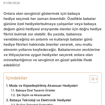
01/06/2024
Onlara olan sevgimizi göstermek için
babaya
hediye
seçmek her zaman önemlidir. Özellikle
babalar
gününe özel hediyeler
bulmaya çalışanlar veya
babaya
doğum günü hediyesi
arayışında olanlar için doğru hediye
fikrini bulmak zor olabilir. Bu yazıda, babanıza
verebileceğiniz en anlamlı ve kullanışlı
babalar günü
hediye fikirleri
hakkında öneriler vererek, onu mutlu
etmenin yollarını keşfedeceğiz. Babalarımızın zevklerine
ve ihtiyaçlarına uygun hediyeler seçerek onlara olan
minnettarlığımızı ve sevgimizi en güzel şekilde ifade
edebiliriz!
İçindekiler
Moda ve Kişiselleştirilmiş Aksesuar Hediyeleri
Babaya Özel Tasarım Ürünler
Şık Giyim ve Aksesuarlar
Babaya Teknoloji ve Elektronik Hediyeler
En Son Teknoloji Gadget’lar