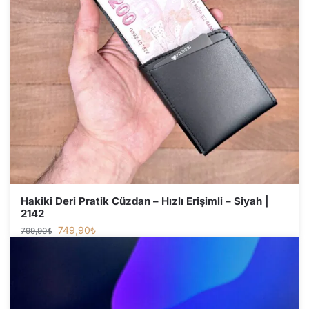
Hakiki Deri Pratik Cüzdan – Hızlı Erişimli – Siyah |
2142
749,90
₺
799,90
₺