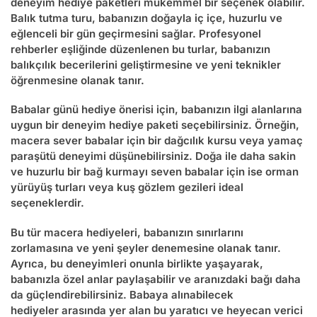
deneyim hediye paketleri mükemmel bir seçenek olabilir.
Balık tutma turu, babanızın doğayla iç içe, huzurlu ve
eğlenceli bir gün geçirmesini sağlar. Profesyonel
rehberler eşliğinde düzenlenen bu turlar, babanızın
balıkçılık becerilerini geliştirmesine ve yeni teknikler
öğrenmesine olanak tanır.
Babalar günü hediye önerisi
için, babanızın ilgi alanlarına
uygun bir deneyim hediye paketi seçebilirsiniz. Örneğin,
macera sever babalar için bir dağcılık kursu veya yamaç
paraşütü deneyimi düşünebilirsiniz. Doğa ile daha sakin
ve huzurlu bir bağ kurmayı seven babalar için ise orman
yürüyüş turları veya kuş gözlem gezileri ideal
seçeneklerdir.
Bu tür macera hediyeleri, babanızın sınırlarını
zorlamasına ve yeni şeyler denemesine olanak tanır.
Ayrıca, bu deneyimleri onunla birlikte yaşayarak,
babanızla özel anlar paylaşabilir ve aranızdaki bağı daha
da güçlendirebilirsiniz.
Babaya alınabilecek
hediyeler
arasında yer alan bu yaratıcı ve heyecan verici