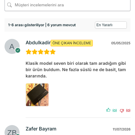
1-6 arası gösteriliyor | 6 yorum mevcut
Abdulkadir
ÖNE ÇIKAN İNCELEME
05/05/2025
Klasik model seven biri olarak tam aradığım gibi
bir ürün buldum. Ne fazla süslü ne de basit, tam
kararında.
(0)
(0)
Zafer Bayram
11/07/2026