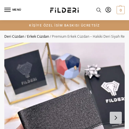
0
MENÜ
KİŞİYE ÖZEL İSİM BASKISI ÜCRETSİZ
Deri Cüzdan
/
Erkek Cüzdan
/
Premium Erkek Cüzdan – Hakiki Deri Siyah Renk