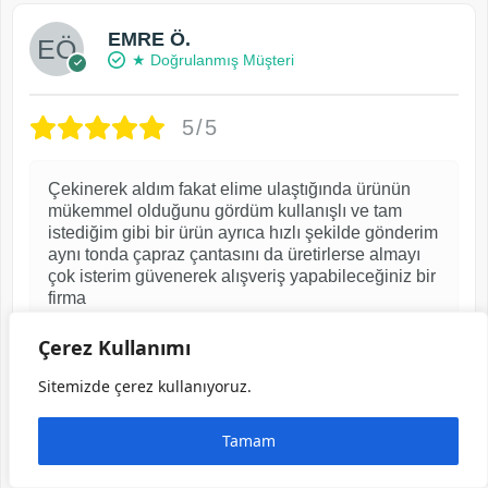
EMRE Ö.
★ Doğrulanmış Müşteri
5/5
Çekinerek aldım fakat elime ulaştığında ürünün
mükemmel olduğunu gördüm kullanışlı ve tam
istediğim gibi bir ürün ayrıca hızlı şekilde gönderim
aynı tonda çapraz çantasını da üretirlerse almayı
çok isterim güvenerek alışveriş yapabileceğiniz bir
firma
2 ay önce
Çerez Kullanımı
Sitemizde çerez kullanıyoruz.
Görselli yorum yaptı ve indirim kuponu kazandı
Tamam
Telefon Bölmeli Cüzdan Hakiki Deri – El