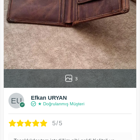
3
Efkan URYAN
★ Doğrulanmış Müşteri
5/5