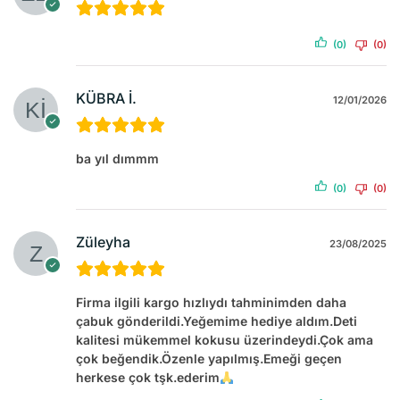
(0)
(0)
KÜBRA İ.
12/01/2026
ba yıl dımmm
(0)
(0)
Züleyha
23/08/2025
Firma ilgili kargo hızlıydı tahminimden daha
çabuk gönderildi.Yeğemime hediye aldım.Deti
kalitesi mükemmel kokusu üzerindeydi.Çok ama
çok beğendik.Özenle yapılmış.Emeği geçen
herkese çok tşk.ederim