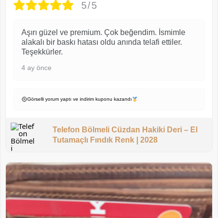
5/5
Aşırı güzel ve premium. Çok beğendim. İsmimle
alakalı bir baskı hatası oldu anında telafi ettiler.
Teşekkürler.
4 ay önce
Görselli yorum yaptı ve indirim kuponu kazandı
Telefon Bölmeli Cüzdan Hakiki Deri – El
Tutamaçlı Fındık Renk | 2028