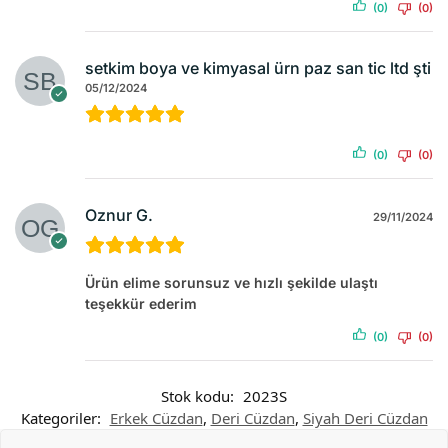
(0)
(0)
setkim boya ve kimyasal ürn paz san tic ltd şti
05/12/2024
(0)
(0)
Oznur G.
29/11/2024
Ürün elime sorunsuz ve hızlı şekilde ulaştı
teşekkür ederim
(0)
(0)
Stok kodu:
2023S
Kategoriler:
Erkek Cüzdan
,
Deri Cüzdan
,
Siyah Deri Cüzdan