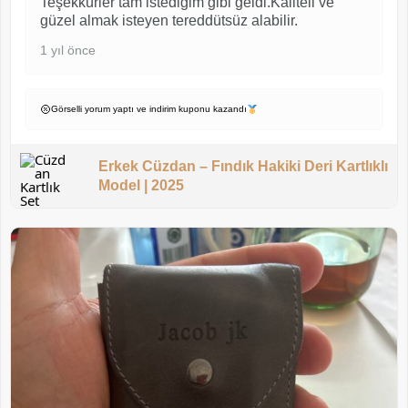
Teşekkürler tam istediğim gibi geldi.Kaliteli ve
güzel almak isteyen tereddütsüz alabilir.
1 yıl önce
Görselli yorum yaptı ve indirim kuponu kazandı
Erkek Cüzdan – Fındık Hakiki Deri Kartlıklı
Model | 2025