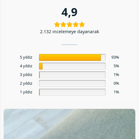
4,9
2.132 incelemeye dayanarak
5 yıldız
93%
4 yıldız
5%
3 yıldız
1%
2 yıldız
0%
1 yıldız
1%