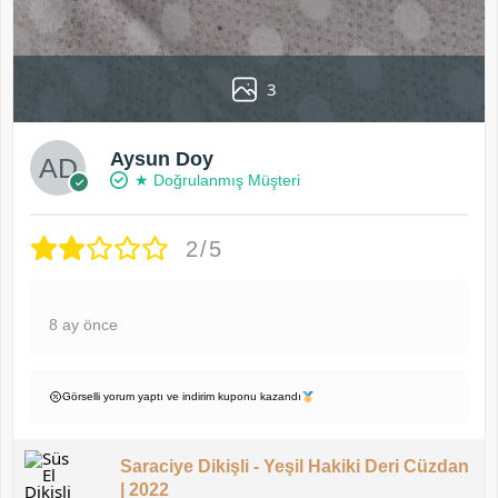
3
Aysun Doy
★ Doğrulanmış Müşteri
2/5
8 ay önce
Görselli yorum yaptı ve indirim kuponu kazandı
Saraciye Dikişli - Yeşil Hakiki Deri Cüzdan
| 2022