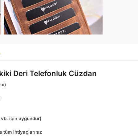
akiki Deri Telefonluk Cüzdan
ex)
i
e vb. için uygundur)
 tüm ihtiyaçlarınız