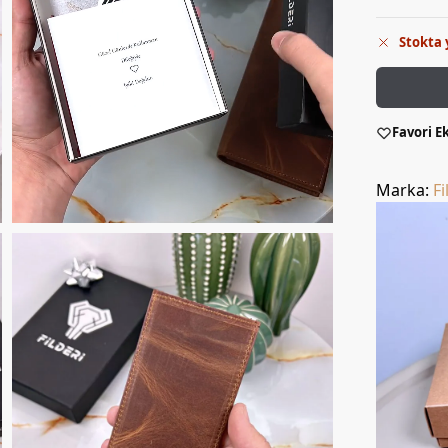
Stokta 
Favori E
Marka:
Fi