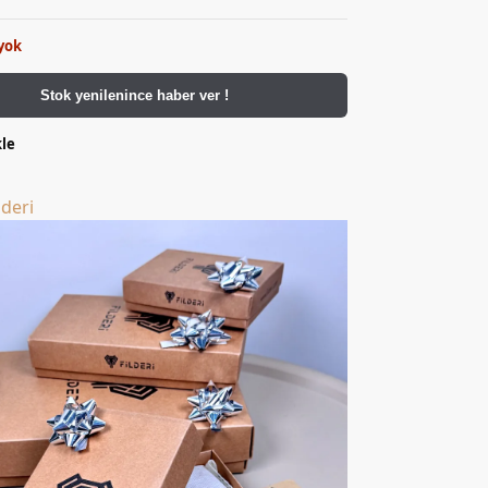
yok
Stok yenilenince haber ver !
kle
lderi