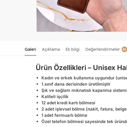
Galeri
Açıklama
Ek bilgi
Değerlendirmeler
65
Ürün Özellikleri – Unisex H
Kadın ve erkek kullanıma uygundur (unis
1.sınıf dana derisinden üretilmiştir
Şık ve sağlam mıknatıslı kapanma sistem
Kaliteli işçilik
12 adet kredi kartı bölmesi
2 adet işlevsel bölme (nakit, fatura, belg
1 adet fermuarlı bölme
Özel telefon bölmesi sayesinde tek üründe