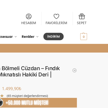
HESABIM
FAVORİLERİM
SEPET
ksesuar
Renkler
İNDİRİM
0,00
₺
0
n Bölmeli Cüzdan – Fındık
ıknatıslı Hakiki Deri |
1.499,90
₺
(
65
müşteri değerlendirmesi)