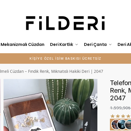
Mekanizmalı Cüzdan
Deri Kartlık
Deri Çanta
Deri A
HIZLI VE ÜCRETSİZ KARGO
lmeli Cüzdan – Fındık Renk, Mıknatıslı Hakiki Deri | 2047
Telefo
Renk, M
2047
1.599,90
₺