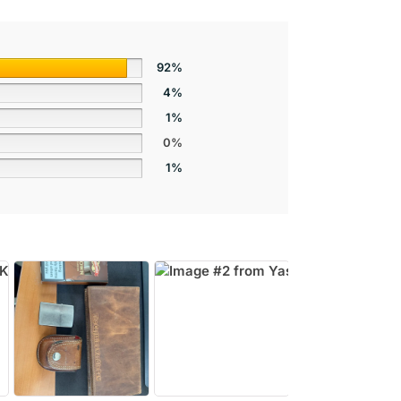
92%
4%
1%
0%
1%