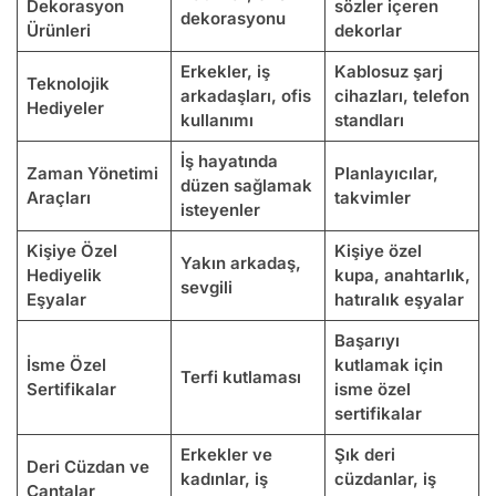
Dekorasyon
sözler içeren
dekorasyonu
Ürünleri
dekorlar
Erkekler, iş
Kablosuz şarj
Teknolojik
arkadaşları, ofis
cihazları, telefon
Hediyeler
kullanımı
standları
İş hayatında
Zaman Yönetimi
Planlayıcılar,
düzen sağlamak
Araçları
takvimler
isteyenler
Kişiye Özel
Kişiye özel
Yakın arkadaş,
Hediyelik
kupa, anahtarlık,
sevgili
Eşyalar
hatıralık eşyalar
Başarıyı
İsme Özel
kutlamak için
Terfi kutlaması
Sertifikalar
isme özel
sertifikalar
Erkekler ve
Şık deri
Deri Cüzdan ve
kadınlar, iş
cüzdanlar, iş
Çantalar