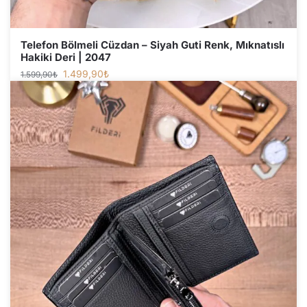
Telefon Bölmeli Cüzdan – Siyah Guti Renk, Mıknatıslı
Hakiki Deri | 2047
1.499,90
₺
1.599,90
₺