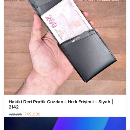
Hakiki Deri Pratik Cüzdan – Hızlı Erişimli – Siyah |
2142
749,90
₺
799,90
₺