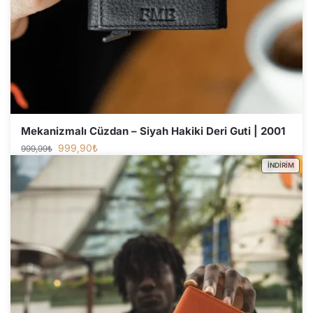
Mekanizmalı Cüzdan – Siyah Hakiki Deri Guti | 2001
999,90
₺
999,99
₺
İNDIRIM