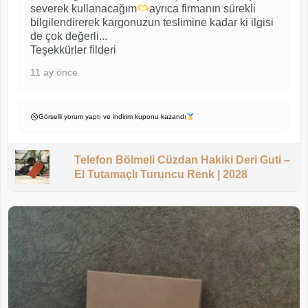
severek kullanacağım
ayrıca firmanın sürekli
bilgilendirerek kargonuzun teslimine kadar ki ilgisi
de çok değerli...
Teşekkürler filderi
11 ay önce
Görselli yorum yaptı ve indirim kuponu kazandı
Telefon Bölmeli Cüzdan Hakiki Deri Guti –
El Tutamaçlı Turuncu Renk | 2028