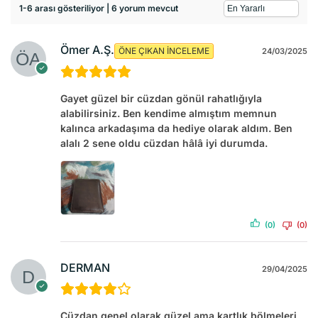
1-6 arası gösteriliyor | 6 yorum mevcut
Ömer A.Ş.
ÖNE ÇIKAN İNCELEME
24/03/2025
Gayet güzel bir cüzdan gönül rahatlığıyla
alabilirsiniz. Ben kendime almıştım memnun
kalınca arkadaşıma da hediye olarak aldım. Ben
alalı 2 sene oldu cüzdan hâlâ iyi durumda.
(0)
(0)
DERMAN
29/04/2025
Cüzdan genel olarak güzel ama kartlık bölmeleri