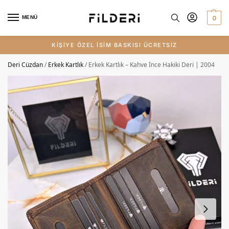
0
MENÜ
KİŞİYE ÖZEL İSİM BASKISI ÜCRETSİZ
Deri Cüzdan
/
Erkek Kartlık
/
Erkek Kartlık – Kahve İnce Hakiki Deri | 2004