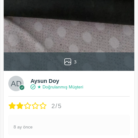
3
Aysun Doy
★ Doğrulanmış Müşteri
2/5
8 ay önce