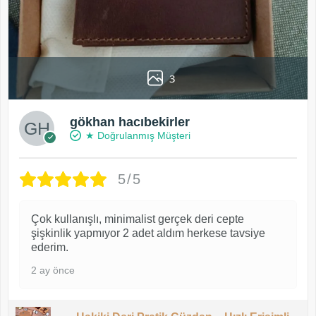
3
gökhan hacıbekirler
★ Doğrulanmış Müşteri
5/5
Çok kullanışlı, minimalist gerçek deri cepte
şişkinlik yapmıyor 2 adet aldım herkese tavsiye
ederim.
2 ay önce