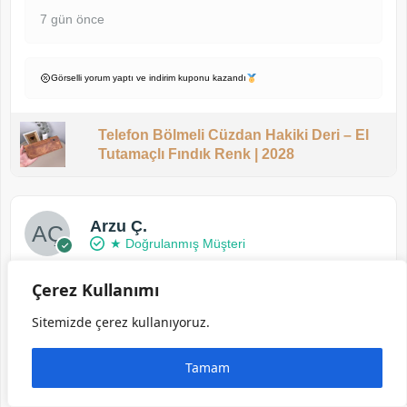
7 gün önce
Görselli yorum yaptı ve indirim kuponu kazandı
Telefon Bölmeli Cüzdan Hakiki Deri – El
Tutamaçlı Fındık Renk | 2028
Arzu Ç.
★ Doğrulanmış Müşteri
Çerez Kullanımı
4/5
Sitemizde çerez kullanıyoruz.
Kartlık çok iyi mükemmel, baskısı kalitesi güzel,
Tamam
ama not için yazdığınız kağıdı yamuk yumuk
özensiz kesip yapıştırmışsınız. Hediye verilecek
özenle olmasını isterdim.