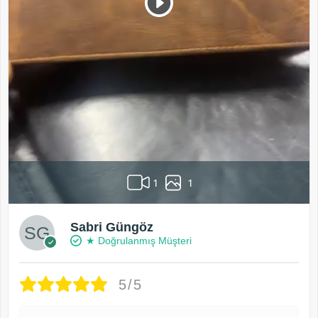
1
1
Sabri Güngöz
★ Doğrulanmış Müşteri
5/5