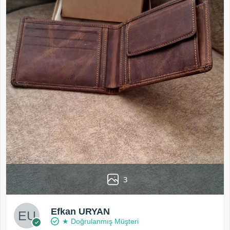
3
Efkan URYAN
★ Doğrulanmış Müşteri