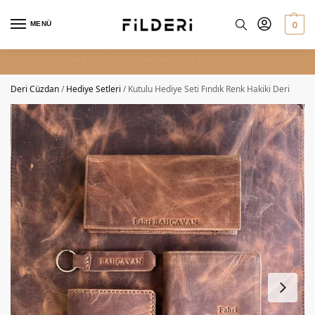
0
MENÜ
HIZLI VE ÜCRETSİZ KARGO
Deri Cüzdan
/
Hediye Setleri
/
Kutulu Hediye Seti Fındık Renk Hakiki Deri