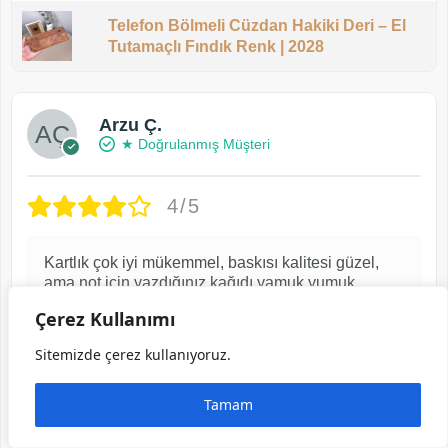
Telefon Bölmeli Cüzdan Hakiki Deri – El
Tutamaçlı Fındık Renk | 2028
Arzu Ç.
★ Doğrulanmış Müşteri
4/5
Kartlık çok iyi mükemmel, baskısı kalitesi güzel,
ama not için yazdığınız kağıdı yamuk yumuk
özensiz kesip yapıştırmışsınız. Hediye verilecek
Çerez Kullanımı
özenle olmasını isterdim.
Sitemizde çerez kullanıyoruz.
2 ay önce
Tamam
Görselli yorum yaptı ve indirim kuponu kazandı