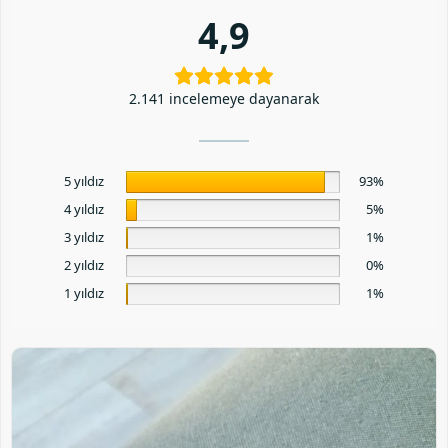
4,9
2.141 incelemeye dayanarak
5 yıldız
93%
4 yıldız
5%
3 yıldız
1%
2 yıldız
0%
1 yıldız
1%