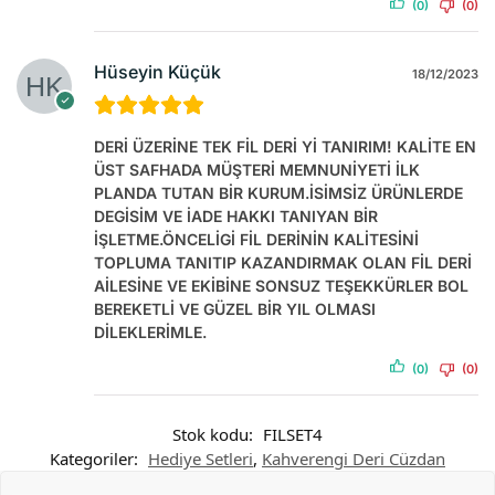
(0)
(0)
Hüseyin Küçük
18/12/2023
DERİ ÜZERİNE TEK FİL DERİ Yİ TANIRIM! KALİTE EN
ÜST SAFHADA MÜŞTERİ MEMNUNİYETİ İLK
PLANDA TUTAN BİR KURUM.İSİMSİZ ÜRÜNLERDE
DEGİSİM VE İADE HAKKI TANIYAN BİR
İŞLETME.ÖNCELİGİ FİL DERİNİN KALİTESİNİ
TOPLUMA TANITIP KAZANDIRMAK OLAN FİL DERİ
AİLESİNE VE EKİBİNE SONSUZ TEŞEKKÜRLER BOL
BEREKETLİ VE GÜZEL BİR YIL OLMASI
DİLEKLERİMLE.
(0)
(0)
Stok kodu:
FILSET4
Kategoriler:
Hediye Setleri
,
Kahverengi Deri Cüzdan