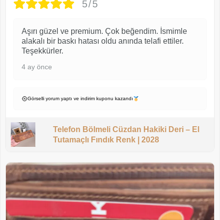
5/5
Aşırı güzel ve premium. Çok beğendim. İsmimle
alakalı bir baskı hatası oldu anında telafi ettiler.
Teşekkürler.
4 ay önce
Görselli yorum yaptı ve indirim kuponu kazandı
Telefon Bölmeli Cüzdan Hakiki Deri – El
Tutamaçlı Fındık Renk | 2028