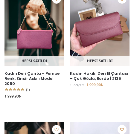
HEPSİ SATILDI
HEPSİ SATILDI
Kadın Deri Çanta – Pembe
Kadın Hakiki Deri El Çantası
Renk, Zincir Askılı Model |
– Çok Gözlü, Bordo | 2135
2050
1.999,90
₺
1.999,99
₺
(1)
1.999,90
₺