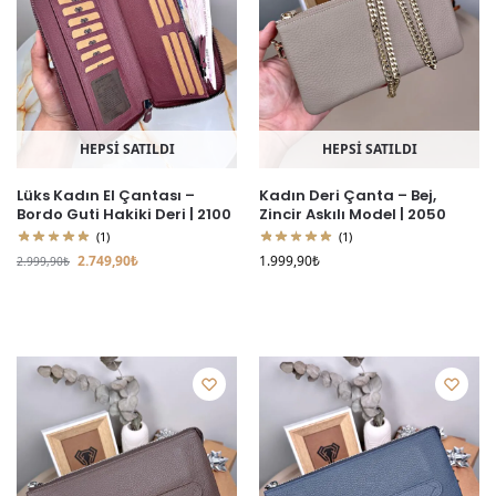
HEPSİ SATILDI
HEPSİ SATILDI
Lüks Kadın El Çantası –
Kadın Deri Çanta – Bej,
Bordo Guti Hakiki Deri | 2100
Zincir Askılı Model | 2050
(1)
(1)
2.749,90
₺
1.999,90
₺
2.999,90
₺