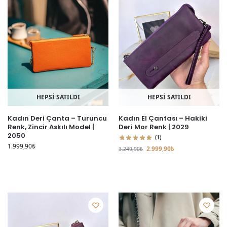
HEPSİ SATILDI
HEPSİ SATILDI
Kadın Deri Çanta – Turuncu
Kadın El Çantası – Hakiki
Renk, Zincir Askılı Model |
Deri Mor Renk | 2029
2050
(1)
1.999,90
₺
2.999,90
₺
3.249,90
₺