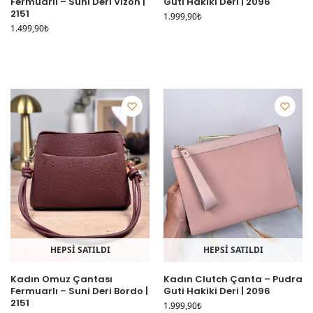
Fermuarlı – Suni Deri Vizon |
Guti Hakiki Deri | 2096
2151
1.999,90
₺
1.499,90
₺
HEPSİ SATILDI
HEPSİ SATILDI
Kadın Omuz Çantası
Kadın Clutch Çanta – Pudra
Fermuarlı – Suni Deri Bordo |
Guti Hakiki Deri | 2096
2151
1.999,90
₺