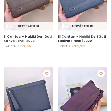
HEPSİ SATILDI
HEPSİ SATILDI
El Çantası – Hakiki Deri Guti
El Çantası – Hakiki Deri Guti
Kahve Renk | 2029
Lacivert Renk | 2029
2.999,90
₺
2.999,90
₺
3.249,90
₺
3.249,90
₺