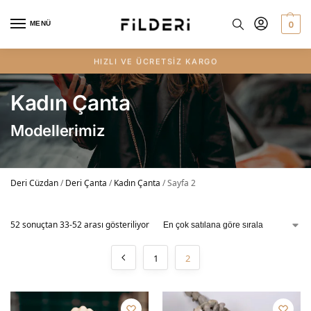
0
MENÜ
HIZLI VE ÜCRETSİZ KARGO
Kadın Çanta
Modellerimiz
Deri Cüzdan
/
Deri Çanta
/
Kadın Çanta
/
Sayfa 2
52 sonuçtan 33-52 arası gösteriliyor
1
2