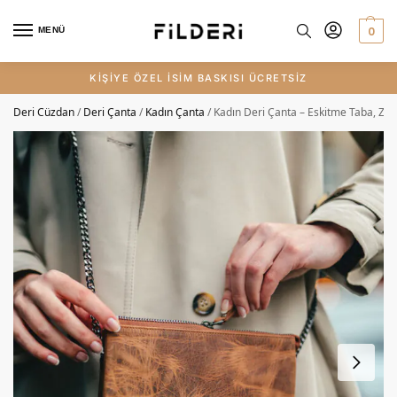
0
MENÜ
KİŞİYE ÖZEL İSİM BASKISI ÜCRETSİZ
Deri Cüzdan
/
Deri Çanta
/
Kadın Çanta
/
Kadın Deri Çanta – Eskitme Taba, Zinc