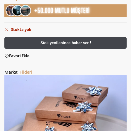
Stokta yok
Stok yenilenince haber ver !
Favori Ekle
Marka:
Filderi