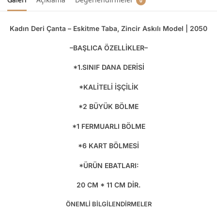
0
Kadın Deri Çanta – Eskitme Taba, Zincir Askılı Model | 2050
–BAŞLICA ÖZELLİKLER–
*1.SINIF DANA DERİSİ
*KALİTELİ İŞÇİLİK
*2 BÜYÜK BÖLME
*1 FERMUARLI BÖLME
*6 KART BÖLMESİ
*ÜRÜN EBATLARI:
20 CM * 11 CM DİR.
ÖNEMLİ BİLGİLENDİRMELER