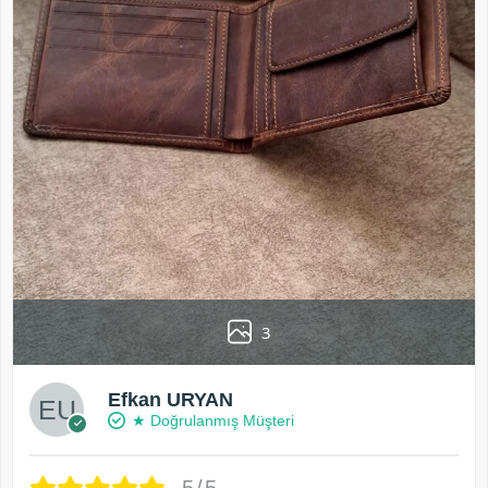
3
Efkan URYAN
★ Doğrulanmış Müşteri