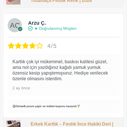
Tutamaçlı Fındık Renk | 2028
Arzu Ç.
★ Doğrulanmış Müşteri
4/5
Kartlık çok iyi mükemmel, baskısı kalitesi güzel,
ama not için yazdığınız kağıdı yamuk yumuk
özensiz kesip yapıştırmışsınız. Hediye verilecek
özenle olmasını isterdim.
2 ay önce
Görselli yorum yaptı ve indirim kuponu kazandı
Erkek Kartlık – Fındık İnce Hakiki Deri |