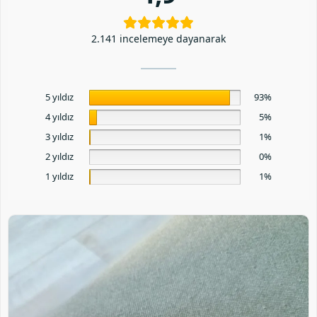
2.141 incelemeye dayanarak
5 yıldız
93%
4 yıldız
5%
3 yıldız
1%
2 yıldız
0%
1 yıldız
1%