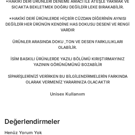
*HAKİKİ DERİ ÜRÜNLERİ DENEME AMACI İLE ATEŞLE YAKMAK VE
SICAKTA BEKLETMEK DOĞRU DEĞİLDİR LEKE BIRAKABİLİR.
*HAKİKİ DERİ ÜRÜNLERDE HİÇBİR CÜZDAN DİĞERİNİN AYNISI
DEĞİLDİR HER ÜRÜNÜN KENDİNE HAS DOKUSU DESENİ VE RENGİ
VARDIR
ÜRÜNLER ARASINDA DOKU ,TON VE DESEN FARKLILIKLARI
OLABİLİR.
İSİM BASKILI ÜRÜNLERDE YAZILI BÖLÜMÜ KIRIŞTIRMAYINIZ
YAZININ GÖRÜNÜMÜNÜ BOZABİLİR
SİPARİŞLERİNİZİ VERİRKEN BU BİLGİLENDİRMELERİN FARKINDA
OLARAK VERMENİZ YARARINIZA OLACAKTIR
Unisex Kullanıım
Değerlendirmeler
Henüz Yorum Yok