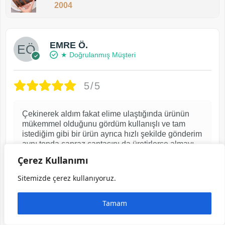
2004
EMRE Ö.
★ Doğrulanmış Müşteri
5/5
Çekinerek aldım fakat elime ulaştığında ürünün
mükemmel olduğunu gördüm kullanışlı ve tam
istediğim gibi bir ürün ayrıca hızlı şekilde gönderim
aynı tonda çapraz çantasını da üretirlerse almayı
çok isterim güvenerek alışveriş yapabileceğiniz bir
Çerez Kullanımı
firma
Sitemizde çerez kullanıyoruz.
2 ay önce
Tamam
Görselli yorum yaptı ve indirim kuponu kazandı