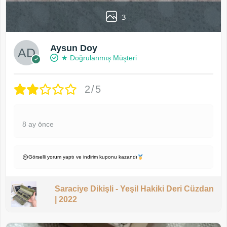
3
Aysun Doy
★ Doğrulanmış Müşteri
2/5
8 ay önce
Görselli yorum yaptı ve indirim kuponu kazandı
Saraciye Dikişli - Yeşil Hakiki Deri Cüzdan
| 2022