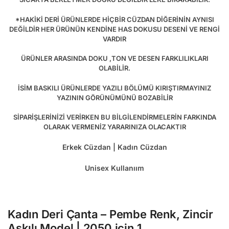
*HAKİKİ DERİ ÜRÜNLERDE HİÇBİR CÜZDAN DİĞERİNİN AYNISI
DEĞİLDİR HER ÜRÜNÜN KENDİNE HAS DOKUSU DESENİ VE RENGİ
VARDIR
ÜRÜNLER ARASINDA DOKU ,TON VE DESEN FARKLILIKLARI
OLABİLİR.
İSİM BASKILI ÜRÜNLERDE YAZILI BÖLÜMÜ KIRIŞTIRMAYINIZ
YAZININ GÖRÜNÜMÜNÜ BOZABİLİR
SİPARİŞLERİNİZİ VERİRKEN BU BİLGİLENDİRMELERİN FARKINDA
OLARAK VERMENİZ YARARINIZA OLACAKTIR
Erkek Cüzdan | Kadın Cüzdan
Unisex Kullanıım
Kadın Deri Çanta – Pembe Renk, Zincir
Askılı Model | 2050
için 1