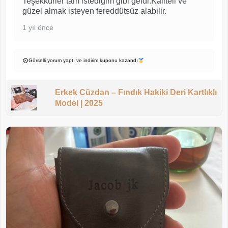
Teşekkürler tam istediğim gibi geldi.Kaliteli ve
güzel almak isteyen tereddütsüz alabilir.
1 yıl önce
Görselli yorum yaptı ve indirim kuponu kazandı
Erkek Cüzdan – Fındık Hakiki Deri Kartlıklı
Model | 2025