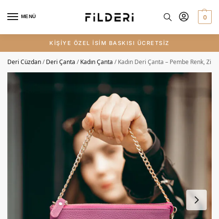
0
MENÜ
KİŞİYE ÖZEL İSİM BASKISI ÜCRETSİZ
Deri Cüzdan
/
Deri Çanta
/
Kadın Çanta
/
Kadın Deri Çanta – Pembe Renk, Zinci