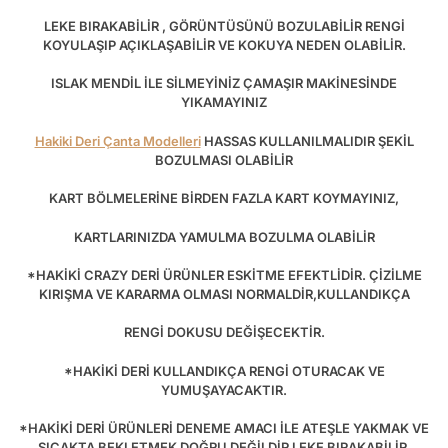
LEKE BIRAKABİLİR , GÖRÜNTÜSÜNÜ BOZULABİLİR RENGİ
KOYULAŞIP AÇIKLAŞABİLİR VE KOKUYA NEDEN OLABİLİR.
ISLAK MENDİL İLE SİLMEYİNİZ ÇAMAŞIR MAKİNESİNDE
YIKAMAYINIZ
Hakiki Deri Çanta Modelleri
HASSAS KULLANILMALIDIR ŞEKİL
BOZULMASI OLABİLİR
KART BÖLMELERİNE BİRDEN FAZLA KART KOYMAYINIZ,
KARTLARINIZDA YAMULMA BOZULMA OLABİLİR
*HAKİKİ CRAZY DERİ ÜRÜNLER ESKİTME EFEKTLİDİR. ÇİZİLME
KIRIŞMA VE KARARMA OLMASI NORMALDİR,KULLANDIKÇA
RENGİ DOKUSU DEĞİŞECEKTİR.
*HAKİKİ DERİ KULLANDIKÇA RENGİ OTURACAK VE
YUMUŞAYACAKTIR.
*HAKİKİ DERİ ÜRÜNLERİ DENEME AMACI İLE ATEŞLE YAKMAK VE
SICAKTA BEKLETMEK DOĞRU DEĞİLDİR LEKE BIRAKABİLİR.