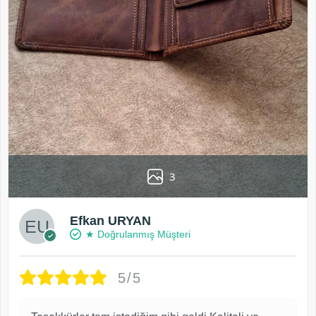
3
Efkan URYAN
★ Doğrulanmış Müşteri
5/5