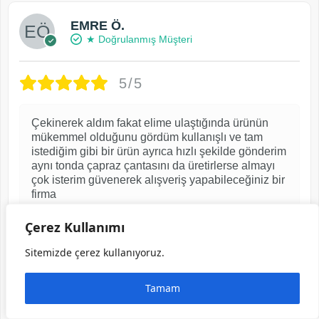
EMRE Ö.
★ Doğrulanmış Müşteri
5/5
Çekinerek aldım fakat elime ulaştığında ürünün
mükemmel olduğunu gördüm kullanışlı ve tam
istediğim gibi bir ürün ayrıca hızlı şekilde gönderim
aynı tonda çapraz çantasını da üretirlerse almayı
çok isterim güvenerek alışveriş yapabileceğiniz bir
firma
2 ay önce
Çerez Kullanımı
Sitemizde çerez kullanıyoruz.
Görselli yorum yaptı ve indirim kuponu kazandı
Tamam
Telefon Bölmeli Cüzdan Hakiki Deri – El