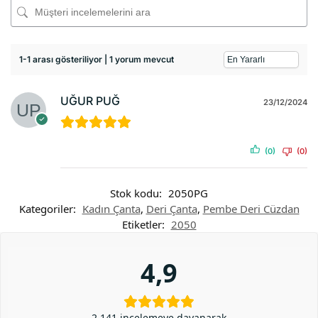
1-1 arası gösteriliyor | 1 yorum mevcut
UĞUR PUĞ
23/12/2024
(0)
(0)
Stok kodu:
2050PG
Kategoriler:
Kadın Çanta
,
Deri Çanta
,
Pembe Deri Cüzdan
Etiketler:
2050
4,9
2.141 incelemeye dayanarak