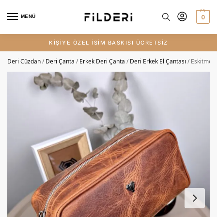
0
MENÜ
KİŞİYE ÖZEL İSİM BASKISI ÜCRETSİZ
Deri Cüzdan
/
Deri Çanta
/
Erkek Deri Çanta
/
Deri Erkek El Çantası
/
Eskitme D