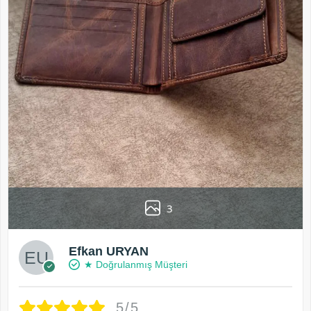
3
Efkan URYAN
★ Doğrulanmış Müşteri
5/5