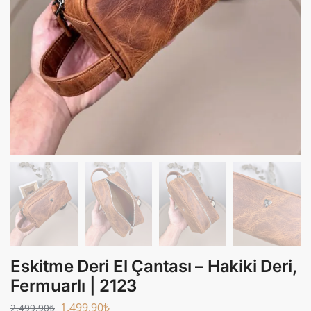
Eskitme Deri El Çantası – Hakiki Deri,
Fermuarlı | 2123
1.499,90
₺
2.499,90
₺