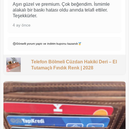
Aşırı güzel ve premium. Çok beğendim. İsmimle
alakalı bir baskı hatası oldu anında telafi ettiler.
Teşekkürler.
4 ay önce
Görselli yorum yaptı ve indirim kuponu kazandı
Telefon Bölmeli Cüzdan Hakiki Deri – El
Tutamaçlı Fındık Renk | 2028