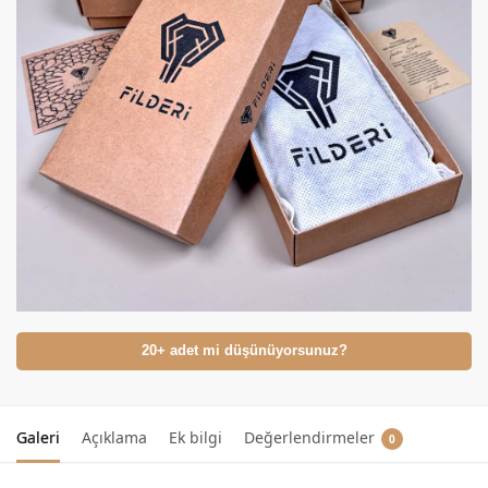
20+ adet mi düşünüyorsunuz?
Galeri
Açıklama
Ek bilgi
Değerlendirmeler
0