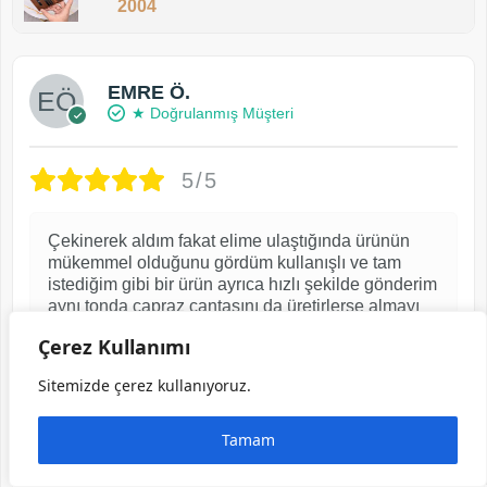
2004
EMRE Ö.
★ Doğrulanmış Müşteri
5/5
Çekinerek aldım fakat elime ulaştığında ürünün
mükemmel olduğunu gördüm kullanışlı ve tam
istediğim gibi bir ürün ayrıca hızlı şekilde gönderim
aynı tonda çapraz çantasını da üretirlerse almayı
çok isterim güvenerek alışveriş yapabileceğiniz bir
Çerez Kullanımı
firma
Sitemizde çerez kullanıyoruz.
2 ay önce
Tamam
Görselli yorum yaptı ve indirim kuponu kazandı