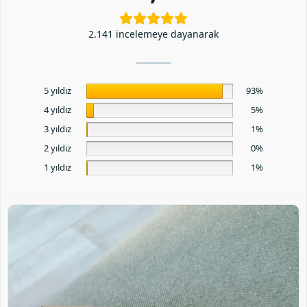
2.141 incelemeye dayanarak
5 yıldız
93%
4 yıldız
5%
3 yıldız
1%
2 yıldız
0%
1 yıldız
1%