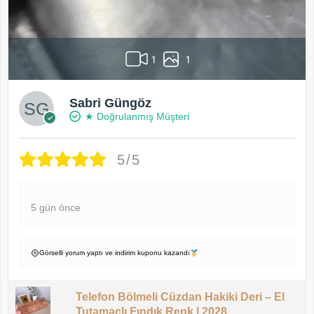
1
1
Sabri Güngöz
★ Doğrulanmış Müşteri
5/5
5 gün önce
Görselli yorum yaptı ve indirim kuponu kazandı
Telefon Bölmeli Cüzdan Hakiki Deri – El
Tutamaçlı Fındık Renk | 2028