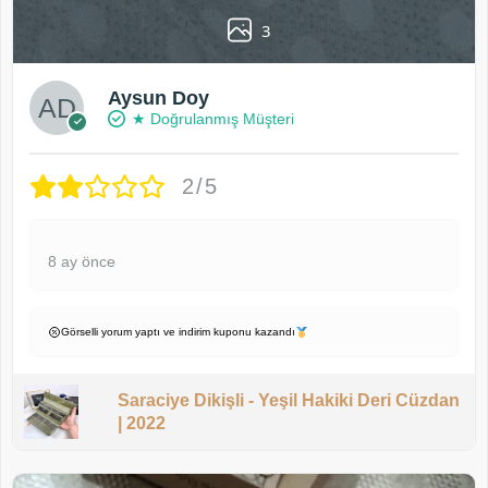
3
Aysun Doy
★ Doğrulanmış Müşteri
2/5
8 ay önce
Görselli yorum yaptı ve indirim kuponu kazandı
Saraciye Dikişli - Yeşil Hakiki Deri Cüzdan
| 2022