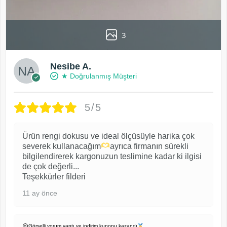
3
Nesibe A.
★ Doğrulanmış Müşteri
5/5
Ürün rengi dokusu ve ideal ölçüsüyle harika çok
severek kullanacağım
ayrıca firmanın sürekli
bilgilendirerek kargonuzun teslimine kadar ki ilgisi
de çok değerli...
Teşekkürler filderi
11 ay önce
Görselli yorum yaptı ve indirim kuponu kazandı