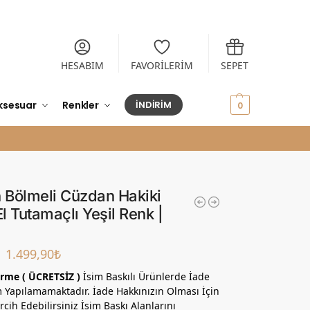
HESABIM
FAVORİLERİM
SEPET
ksesuar
Renkler
İNDİRİM
0,00
₺
0
n Bölmeli Cüzdan Hakiki
El Tutamaçlı Yeşil Renk |
1.499,90
₺
tirme ( ÜCRETSİZ )
İsim Baskılı Ürünlerde İade
 Yapılamamaktadır. İade Hakkınızın Olması İçin
rcih Edebilirsiniz İsim Baskı Alanlarını