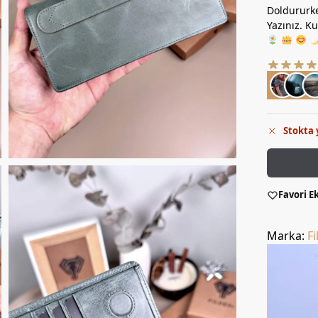
Doldururke
Yazınız. K
Stokta 
Favori E
Marka:
Fi