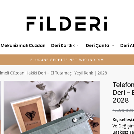
Mekanizmalı Cüzdan
Deri Kartlık
Deri Çanta
Deri A
KİŞİYE ÖZEL İSİM BASKISI ÜCRETSİZ
lmeli Cüzdan Hakiki Deri – El Tutamaçlı Yeşil Renk | 2028
Telefo
Deri – 
2028
1.599,90
₺
Kişiselleş
Ve Değişim
Baskısız Te