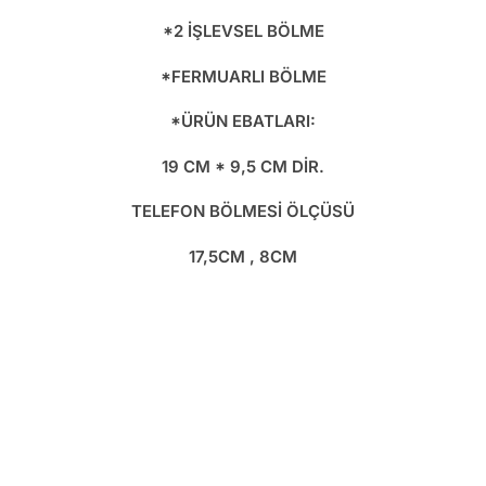
*2 İŞLEVSEL BÖLME
*FERMUARLI BÖLME
*ÜRÜN EBATLARI:
19 CM * 9,5 CM DİR.
TELEFON BÖLMESİ ÖLÇÜSÜ
17,5CM , 8CM