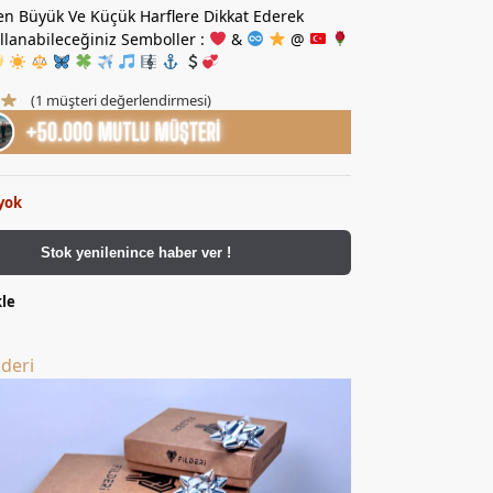
n Büyük Ve Küçük Harflere Dikkat Ederek
ullanabileceğiniz Semboller :
&
@
(
1
müşteri değerlendirmesi)
yok
Stok yenilenince haber ver !
kle
lderi