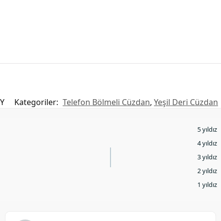
Y
Kategoriler:
Telefon Bölmeli Cüzdan
,
Yeşil Deri Cüzdan
5 yıldız
4 yıldız
3 yıldız
2 yıldız
1 yıldız