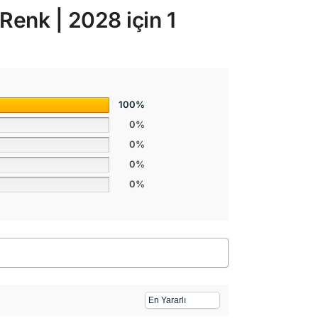
l Renk | 2028
için 1
100%
0%
0%
0%
0%