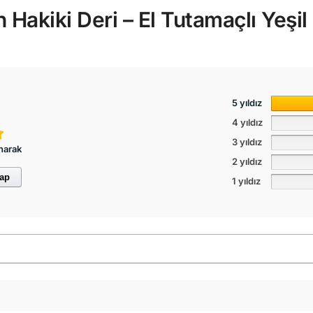
 Hakiki Deri – El Tutamaçlı Yeşi
5 yıldız
4 yıldız
3 yıldız
narak
2 yıldız
yap
1 yıldız