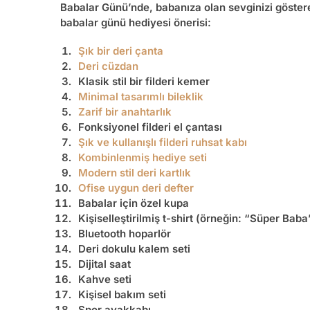
Babalar Günü’nde, babanıza olan sevginizi göstere
babalar günü hediyesi
önerisi:
Şık bir
deri çanta
Deri
cüzdan
Klasik stil bir
filderi kemer
Minimal tasarımlı
bileklik
Zarif bir
anahtarlık
Fonksiyonel
filderi el çantası
Şık ve kullanışlı
filderi ruhsat kabı
Kombinlenmiş
hediye seti
Modern stil
deri kartlık
Ofise uygun
deri defter
Babalar için özel kupa
Kişiselleştirilmiş t-shirt (örneğin: “Süper Baba
Bluetooth hoparlör
Deri dokulu kalem seti
Dijital saat
Kahve seti
Kişisel bakım seti
Spor ayakkabı