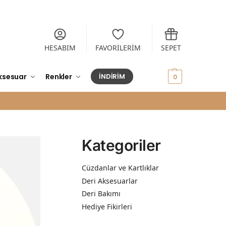
HESABIM
FAVORİLERİM
SEPET
ksesuar
Renkler
İNDİRİM
0,00
₺
0
Kategoriler
Cüzdanlar ve Kartlıklar
Deri Aksesuarlar
Deri Bakımı
Hediye Fikirleri