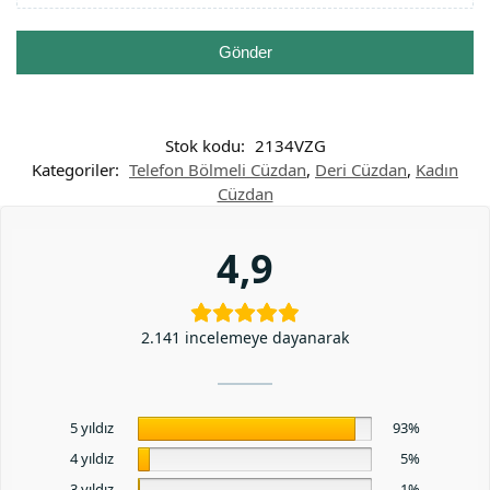
Gönder
Stok kodu:
2134VZG
Kategoriler:
Telefon Bölmeli Cüzdan
,
Deri Cüzdan
,
Kadın
Cüzdan
4,9
2.141 incelemeye dayanarak
5 yıldız
93%
4 yıldız
5%
3 yıldız
1%