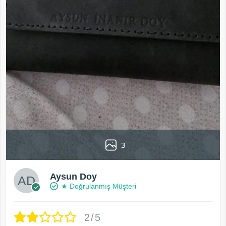
3
Aysun Doy
★ Doğrulanmış Müşteri
2/5