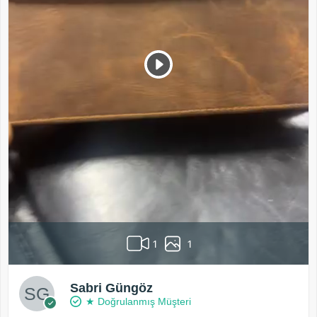
1
1
Sabri Güngöz
★ Doğrulanmış Müşteri