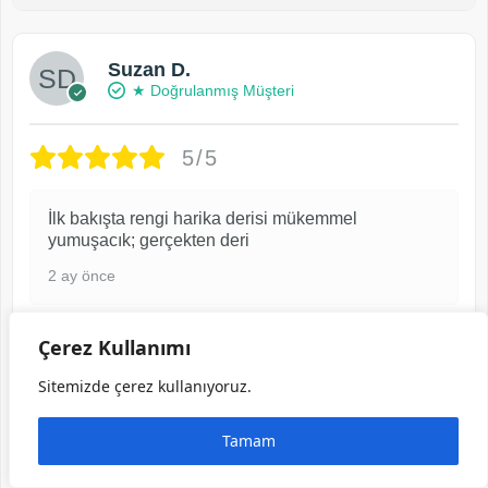
Suzan D.
★ Doğrulanmış Müşteri
5/5
İlk bakışta rengi harika derisi mükemmel
yumuşacık; gerçekten deri
2 ay önce
Çerez Kullanımı
Kadın Cüzdan – Fuşya Hakiki Deri, Lüks
Model | 2091
Sitemizde çerez kullanıyoruz.
Tamam
Bahar Dikmen
★ Doğrulanmış Müşteri