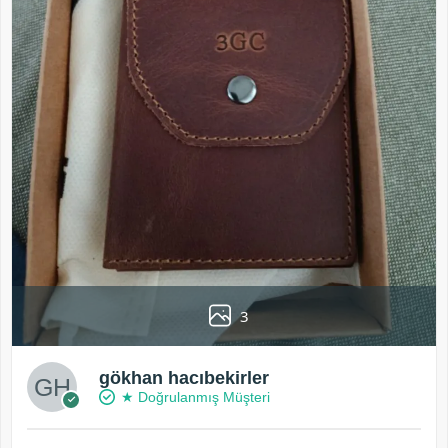
3
gökhan hacıbekirler
★ Doğrulanmış Müşteri