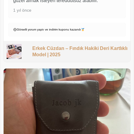
güzel almak isteyen tereddütsüz alabilir.
1 yıl önce
Görselli yorum yaptı ve indirim kuponu kazandı
Erkek Cüzdan – Fındık Hakiki Deri Kartlıklı
Model | 2025