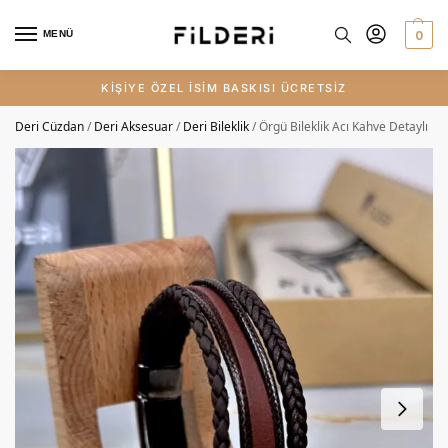
0
MENÜ
KİŞİYE ÖZEL İSİM BASKISI ÜCRETSİZ
Deri Cüzdan
/
Deri Aksesuar
/
Deri Bileklik
/
Örgü Bileklik Acı Kahve Detaylı