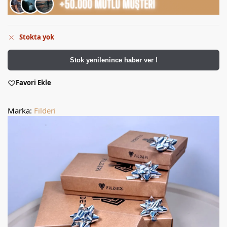
Stokta yok
Stok yenilenince haber ver !
Favori Ekle
Marka:
Filderi