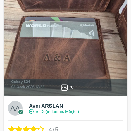
3
Avni ARSLAN
★ Doğrulanmış Müşteri
4/5