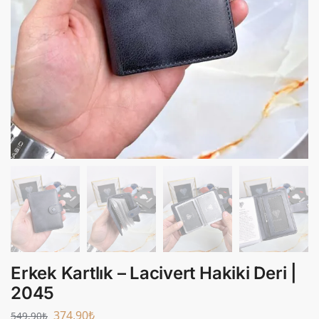
Erkek Kartlık – Lacivert Hakiki Deri |
2045
374,90
₺
549,90
₺