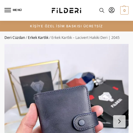
0
MENÜ
KİŞİYE ÖZEL İSİM BASKISI ÜCRETSİZ
Deri Cüzdan
/
Erkek Kartlık
/
Erkek Kartlık – Lacivert Hakiki Deri | 2045