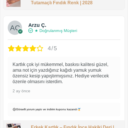
Tutamaçlı Fındık Renk | 2028
Arzu Ç.
★ Doğrulanmış Müşteri
4/5
Kartlık çok iyi mükemmel, baskısı kalitesi güzel,
ama not için yazdığınız kağıdı yamuk yumuk
özensiz kesip yapıştırmışsınız. Hediye verilecek
özenle olmasını isterdim.
2 ay önce
Görselli yorum yaptı ve indirim kuponu kazandı
Erkek Kartlık – Fındık İnce Hakiki Deri |