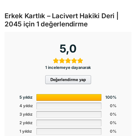
Erkek Kartlık – Lacivert Hakiki Deri |
2045
için 1 değerlendirme
5,0
1 incelemeye dayanarak
Değerlendirme yap
5 yıldız
100%
4 yıldız
0%
3 yıldız
0%
2 yıldız
0%
1 yıldız
0%