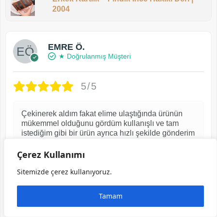
2004
EMRE Ö.
★ Doğrulanmış Müşteri
5/5
Çekinerek aldım fakat elime ulaştığında ürünün
mükemmel olduğunu gördüm kullanışlı ve tam
istediğim gibi bir ürün ayrıca hızlı şekilde gönderim
aynı tonda çapraz çantasını da üretirlerse almayı
çok isterim güvenerek alışveriş yapabileceğiniz bir
Çerez Kullanımı
firma
Sitemizde çerez kullanıyoruz.
2 ay önce
Tamam
Görselli yorum yaptı ve indirim kuponu kazandı