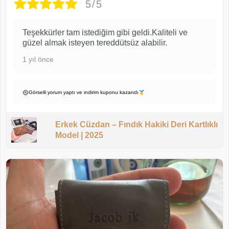
5/5
Teşekkürler tam istediğim gibi geldi.Kaliteli ve
güzel almak isteyen tereddütsüz alabilir.
1 yıl önce
Görselli yorum yaptı ve indirim kuponu kazandı
Erkek Cüzdan – Fındık Hakiki Deri Kartlıklı
Model | 2025