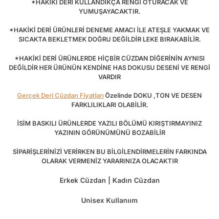
*HAKİKİ DERİ KULLANDIKÇA RENGİ OTURACAK VE
YUMUŞAYACAKTIR.
*HAKİKİ DERİ ÜRÜNLERİ DENEME AMACI İLE ATEŞLE YAKMAK VE
SICAKTA BEKLETMEK DOĞRU DEĞİLDİR LEKE BIRAKABİLİR.
*HAKİKİ DERİ ÜRÜNLERDE HİÇBİR CÜZDAN DİĞERİNİN AYNISI
DEĞİLDİR HER ÜRÜNÜN KENDİNE HAS DOKUSU DESENİ VE RENGİ
VARDIR
Gerçek Deri Cüzdan Fiyatları
Özelinde DOKU ,TON VE DESEN
FARKLILIKLARI OLABİLİR.
İSİM BASKILI ÜRÜNLERDE YAZILI BÖLÜMÜ KIRIŞTIRMAYINIZ
YAZININ GÖRÜNÜMÜNÜ BOZABİLİR
SİPARİŞLERİNİZİ VERİRKEN BU BİLGİLENDİRMELERİN FARKINDA
OLARAK VERMENİZ YARARINIZA OLACAKTIR
Erkek Cüzdan | Kadın Cüzdan
Unisex Kullanıım