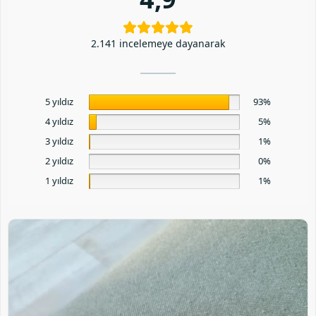
2.141 incelemeye dayanarak
5 yıldız
93%
4 yıldız
5%
3 yıldız
1%
2 yıldız
0%
1 yıldız
1%