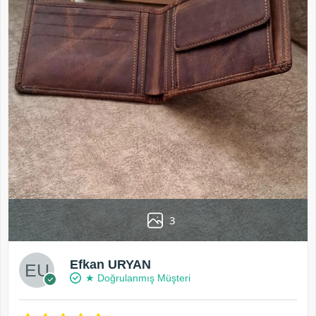
3
Efkan URYAN
★ Doğrulanmış Müşteri