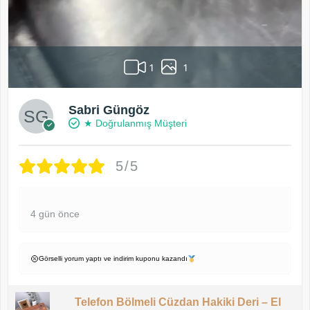
1
1
Sabri Güngöz
★ Doğrulanmış Müşteri
5/5
4 gün önce
Görselli yorum yaptı ve indirim kuponu kazandı
Telefon Bölmeli Cüzdan Hakiki Deri – El