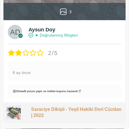
3
Aysun Doy
★ Doğrulanmış Müşteri
2/5
8 ay önce
Görselli yorum yaptı ve indirim kuponu kazandı
Saraciye Dikişli - Yeşil Hakiki Deri Cüzdan
| 2022