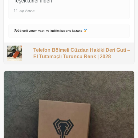
Teşekkürler filderi
11 ay önce
Görselli yorum yaptı ve indirim kuponu kazandı
Telefon Bölmeli Cüzdan Hakiki Deri Guti –
El Tutamaçlı Turuncu Renk | 2028