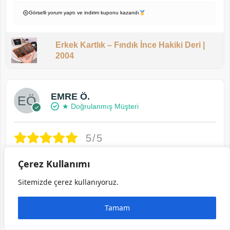
Görselli yorum yaptı ve indirim kuponu kazandı
Erkek Kartlık – Fındık İnce Hakiki Deri |
2004
EMRE Ö.
★ Doğrulanmış Müşteri
5/5
Çerez Kullanımı
Çekinerek aldım fakat elime ulaştığında ürünün
mükemmel olduğunu gördüm kullanışlı ve tam
Sitemizde çerez kullanıyoruz.
istediğim gibi bir ürün ayrıca hızlı şekilde gönderim
aynı tonda çapraz çantasını da üretirlerse almayı
Tamam
çok isterim güvenerek alışveriş yapabileceğiniz bir
firma