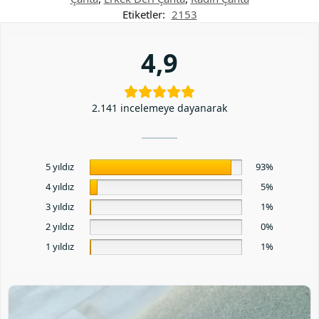
Etiketler:
2153
4,9
2.141 incelemeye dayanarak
5 yıldız
93%
4 yıldız
5%
3 yıldız
1%
2 yıldız
0%
1 yıldız
1%