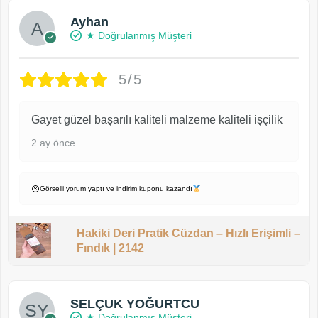
Ayhan
★ Doğrulanmış Müşteri
5/5
Gayet güzel başarılı kaliteli malzeme kaliteli işçilik
2 ay önce
Görselli yorum yaptı ve indirim kuponu kazandı
Hakiki Deri Pratik Cüzdan – Hızlı Erişimli –
Fındık | 2142
SELÇUK YOĞURTCU
★ Doğrulanmış Müşteri