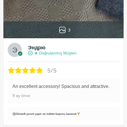
3
Эндрю
★ Doğrulanmış Müşteri
5/5
An excellent accessory! Spacious and attractive.
9 ay önce
Görselli yorum yaptı ve indirim kuponu kazandı