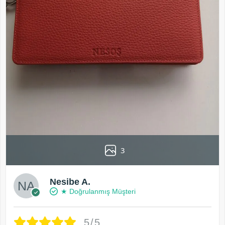
3
Nesibe A.
★ Doğrulanmış Müşteri
5/5