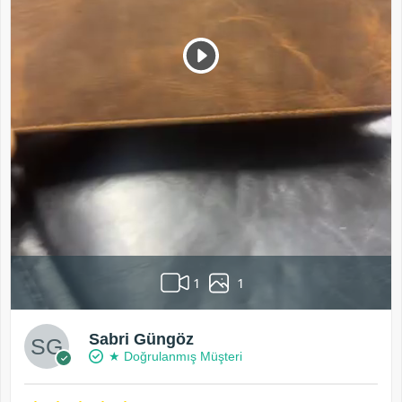
1
1
Sabri Güngöz
★ Doğrulanmış Müşteri