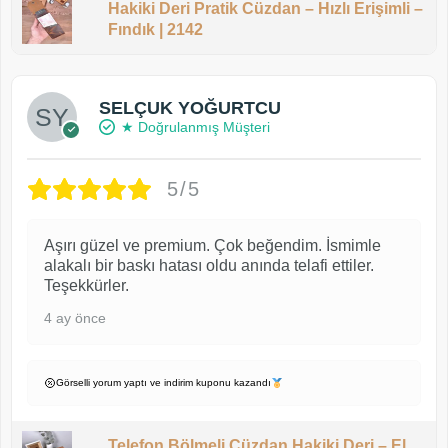
Hakiki Deri Pratik Cüzdan – Hızlı Erişimli –
Fındık | 2142
SELÇUK YOĞURTCU
★ Doğrulanmış Müşteri
5/5
Aşırı güzel ve premium. Çok beğendim. İsmimle
alakalı bir baskı hatası oldu anında telafi ettiler.
Teşekkürler.
4 ay önce
Görselli yorum yaptı ve indirim kuponu kazandı
Telefon Bölmeli Cüzdan Hakiki Deri – El