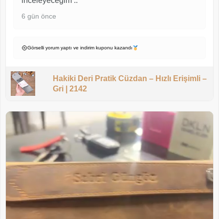
inceleyeceğim ..
6 gün önce
Görselli yorum yaptı ve indirim kuponu kazandı
Hakiki Deri Pratik Cüzdan – Hızlı Erişimli –
Gri | 2142