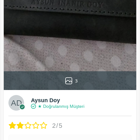
3
Aysun Doy
★ Doğrulanmış Müşteri
2/5