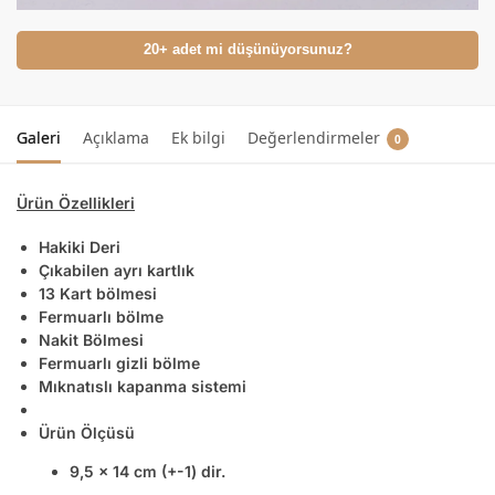
20+ adet mi düşünüyorsunuz?
Galeri
Açıklama
Ek bilgi
Değerlendirmeler
0
Ürün Özellikleri
Hakiki Deri
Çıkabilen ayrı kartlık
13 Kart bölmesi
Fermuarlı bölme
Nakit Bölmesi
Fermuarlı gizli bölme
Mıknatıslı kapanma sistemi
Ürün Ölçüsü
9,5 x 14 cm (+-1) dir.