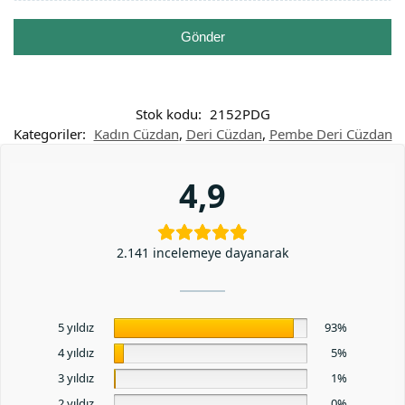
Gönder
Stok kodu:
2152PDG
Kategoriler:
Kadın Cüzdan
,
Deri Cüzdan
,
Pembe Deri Cüzdan
4,9
2.141 incelemeye dayanarak
5 yıldız
93%
4 yıldız
5%
3 yıldız
1%
2 yıldız
0%