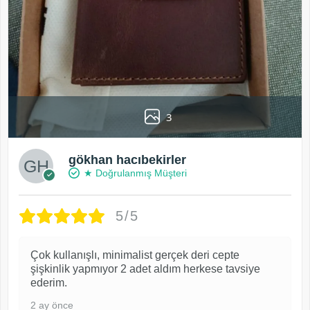
3
gökhan hacıbekirler
★ Doğrulanmış Müşteri
5/5
Çok kullanışlı, minimalist gerçek deri cepte
şişkinlik yapmıyor 2 adet aldım herkese tavsiye
ederim.
2 ay önce