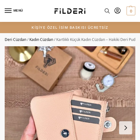
0
MENÜ
KİŞİYE ÖZEL İSİM BASKISI ÜCRETSİZ
Deri Cüzdan
/
Kadın Cüzdan
/
Kartlıklı Küçük Kadın Cüzdan – Hakiki Deri Pudra