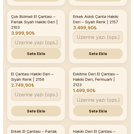
Çok Bölmeli El Çantası –
Erkek Askılı Çanta Hakiki
Son 1 adet
Parlak Siyah Hakiki Deri |
Deri – Siyah Renk | 2157
2103
3.499,90₺
3.999,90₺
Sete Ekle
Sete Ekle
El Çantası Hakiki Deri –
Eskitme Deri El Çantası –
Siyah Renk | 2156
Hakiki Deri, Fermuarlı |
2.749,90₺
2123
1.499,90₺
Sete Ekle
Sete Ekle
Erkek El Çantası – Parlak
Hakiki Deri El Çantası –
Son 1 adet
Son 1 adet