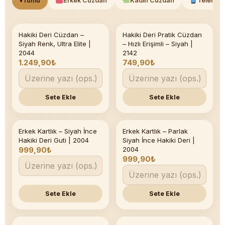
•
Tümü
Erkek Cüzdan
Kadın Cüzdan
Telefonl
Hakiki Deri Cüzdan –
Hakiki Deri Pratik Cüzdan
Siyah Renk, Ultra Elite |
– Hızlı Erişimli – Siyah |
2044
2142
1.249,90₺
749,90₺
Sete Ekle
Sete Ekle
Erkek Kartlık – Siyah İnce
Erkek Kartlık – Parlak
Son 5 adet
Son 4 adet
Hakiki Deri Guti | 2004
Siyah İnce Hakiki Deri |
999,90₺
2004
999,90₺
Sete Ekle
Sete Ekle