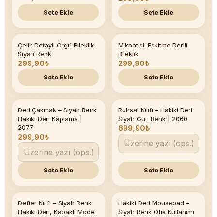
Sete Ekle
Sete Ekle
Çelik Detaylı Örgü Bileklik
Mıknatıslı Eskitme Derili
Son 2 adet
Siyah Renk
Bileklik
299,90₺
299,90₺
Sete Ekle
Sete Ekle
Deri Çakmak – Siyah Renk
Ruhsat Kılıfı – Hakiki Deri
Hakiki Deri Kaplama |
Siyah Guti Renk | 2060
2077
899,90₺
299,90₺
Sete Ekle
Sete Ekle
Defter Kılıfı – Siyah Renk
Hakiki Deri Mousepad –
Hakiki Deri, Kapaklı Model
Siyah Renk Ofis Kullanımı