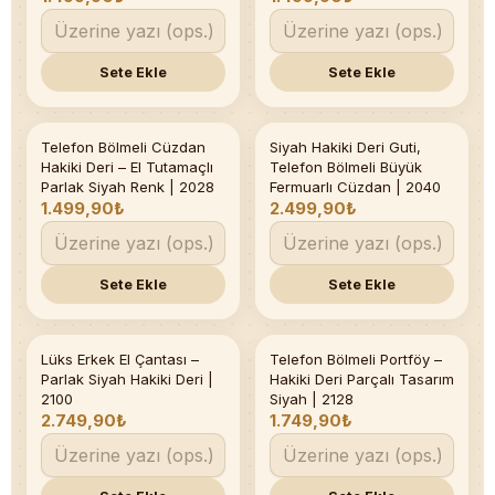
Sete Ekle
Sete Ekle
Telefon Bölmeli Cüzdan
Siyah Hakiki Deri Guti,
Hakiki Deri – El Tutamaçlı
Telefon Bölmeli Büyük
Parlak Siyah Renk | 2028
Fermuarlı Cüzdan | 2040
1.499,90₺
2.499,90₺
Sete Ekle
Sete Ekle
Lüks Erkek El Çantası –
Telefon Bölmeli Portföy –
Son 3 adet
Parlak Siyah Hakiki Deri |
Hakiki Deri Parçalı Tasarım
2100
Siyah | 2128
2.749,90₺
1.749,90₺