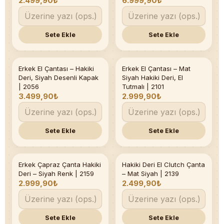
2.499,90₺
6.999,90₺
Sete Ekle
Sete Ekle
Erkek El Çantası – Hakiki
Erkek El Çantası – Mat
Son 2 adet
Son 1 adet
Deri, Siyah Desenli Kapak
Siyah Hakiki Deri, El
| 2056
Tutmalı | 2101
3.499,90₺
2.999,90₺
Sete Ekle
Sete Ekle
Erkek Çapraz Çanta Hakiki
Hakiki Deri El Clutch Çanta
Deri – Siyah Renk | 2159
– Mat Siyah | 2139
2.999,90₺
2.499,90₺
Sete Ekle
Sete Ekle