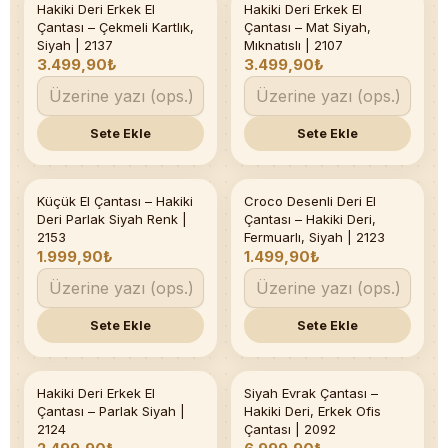
Hakiki Deri Erkek El
Hakiki Deri Erkek El
Son 1 adet
Son 1 adet
Çantası – Çekmeli Kartlık,
Çantası – Mat Siyah,
Siyah | 2137
Mıknatıslı | 2107
3.499,90₺
3.499,90₺
Sete Ekle
Sete Ekle
Küçük El Çantası – Hakiki
Croco Desenli Deri El
Son 2 adet
Deri Parlak Siyah Renk |
Çantası – Hakiki Deri,
2153
Fermuarlı, Siyah | 2123
1.999,90₺
1.499,90₺
Sete Ekle
Sete Ekle
Hakiki Deri Erkek El
Siyah Evrak Çantası –
Son 2 adet
Çantası – Parlak Siyah |
Hakiki Deri, Erkek Ofis
2124
Çantası | 2092