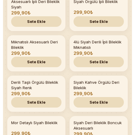
Aksesuarlı İpli Deri Bileklik
Siyah Örgülü İpli Bileklik
Son 4 adet
Siyah
299,90₺
299,90₺
Sete Ekle
Sete Ekle
Mıknatıslı Aksesuarlı Deri
4lü Siyah Derili İpli Bileklik
Bileklik
Mıknatıslı
299,90₺
299,90₺
Sete Ekle
Sete Ekle
Derili Taşlı Örgülü Bileklik
Siyah Kahve Örgülü Deri
Son 5 adet
Siyah Renk
Bileklik
299,90₺
299,90₺
Sete Ekle
Sete Ekle
Mor Detaylı Siyah Bileklik
Siyah Deri Bileklik Boncuk
Son 4 adet
Aksesuarlı
299,90₺
299,90₺