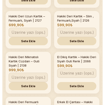
Sete Ekle
Sete Ekle
Hakiki Deri Uzun Kartlık –
Hakiki Deri Kartlık – Slim ,
Fermuarlı, Siyah | 2127
Fermuarlı,Siyah | 2126
699,90₺
599,90₺
Sete Ekle
Sete Ekle
Hakiki Deri Mıknatıslı
El Dikiş Kartlık – Hakiki Deri
Kartlık Cüzdan – Guti
Siyah Guti Renk | 2066
Siyah | 2138
599,90₺
999,90₺
Sete Ekle
Sete Ekle
Hakiki Deri Fermuarlı
Erkek El Çantası – Hakiki
Son 2 adet