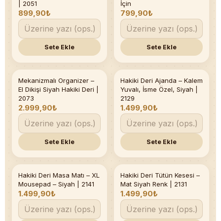
| 2051
İçin
899,90₺
799,90₺
Sete Ekle
Sete Ekle
Mekanizmalı Organizer –
Hakiki Deri Ajanda – Kalem
El Dikişi Siyah Hakiki Deri |
Yuvalı, İsme Özel, Siyah |
2073
2129
2.999,90₺
1.499,90₺
Sete Ekle
Sete Ekle
Hakiki Deri Masa Matı – XL
Hakiki Deri Tütün Kesesi –
Son 5 adet
Mousepad – Siyah | 2141
Mat Siyah Renk | 2131
1.499,90₺
1.499,90₺