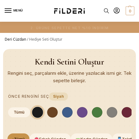
0
MENÜ
2. ÜRÜNE SEPETTE NET %10 İNDİRİM
Deri Cüzdan
/
Hediye Seti Oluştur
Kendi Setini Oluştur
Rengini seç, parçalarını ekle, üzerine yazılacak ismi gir. Tek
sepette birleşir.
ÖNCE RENGINI SEÇ
Siyah
Tümü