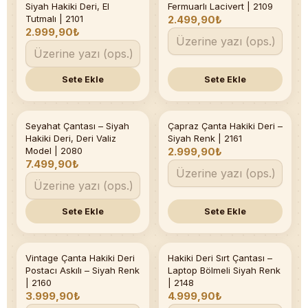
Siyah Hakiki Deri, El
Fermuarlı Lacivert | 2109
Tutmalı | 2101
2.499,90₺
2.999,90₺
Sete Ekle
Sete Ekle
Seyahat Çantası – Siyah
Çapraz Çanta Hakiki Deri –
Son 4 adet
Hakiki Deri, Deri Valiz
Siyah Renk | 2161
Model | 2080
2.999,90₺
7.499,90₺
Sete Ekle
Sete Ekle
Vintage Çanta Hakiki Deri
Hakiki Deri Sırt Çantası –
Postacı Askılı – Siyah Renk
Laptop Bölmeli Siyah Renk
| 2160
| 2148
3.999,90₺
4.999,90₺