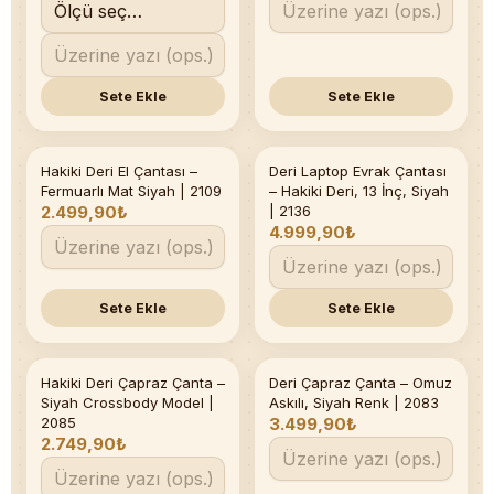
Sete Ekle
Sete Ekle
Hakiki Deri El Çantası –
Deri Laptop Evrak Çantası
Son 1 adet
Fermuarlı Mat Siyah | 2109
– Hakiki Deri, 13 İnç, Siyah
2.499,90₺
| 2136
4.999,90₺
Sete Ekle
Sete Ekle
Hakiki Deri Çapraz Çanta –
Deri Çapraz Çanta – Omuz
Siyah Crossbody Model |
Askılı, Siyah Renk | 2083
2085
3.499,90₺
2.749,90₺