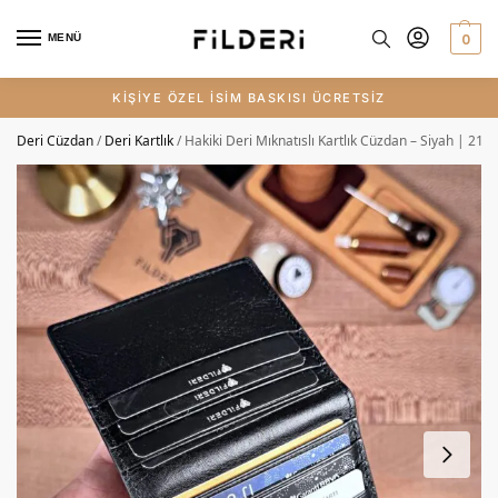
0
MENÜ
KİŞİYE ÖZEL İSİM BASKISI ÜCRETSİZ
Deri Cüzdan
/
Deri Kartlık
/
Hakiki Deri Mıknatıslı Kartlık Cüzdan – Siyah | 213