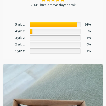
2.141 incelemeye dayanarak
5 yıldız
93%
4 yıldız
5%
3 yıldız
1%
2 yıldız
0%
1 yıldız
1%