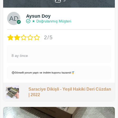
Aysun Doy
★ Doğrulanmış Müşteri
2/5
8 ay önce
Görselli yorum yaptı ve indirim kuponu kazandı
Saraciye Dikişli - Yeşil Hakiki Deri Cüzdan
| 2022