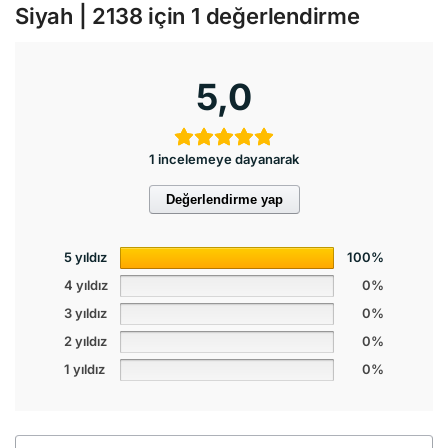
Siyah | 2138
için 1 değerlendirme
5,0
1 incelemeye dayanarak
Değerlendirme yap
5 yıldız
100%
4 yıldız
0%
3 yıldız
0%
2 yıldız
0%
1 yıldız
0%