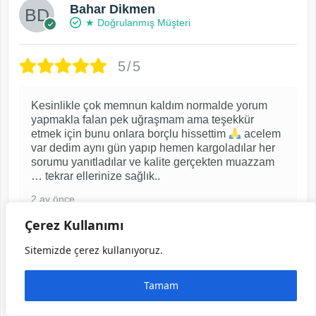
Bahar Dikmen
★ Doğrulanmış Müşteri
5/5
Kesinlikle çok memnun kaldım normalde yorum
yapmakla falan pek uğraşmam ama teşekkür
etmek için bunu onlara borçlu hissettim
acelem
var dedim aynı gün yapıp hemen kargoladılar her
sorumu yanıtladılar ve kalite gerçekten muazzam
… tekrar ellerinize sağlık..
2 ay önce
Çerez Kullanımı
Görselli yorum yaptı ve indirim kuponu kazandı
Sitemizde çerez kullanıyoruz.
Tamam
Fındık Hakiki Deri, Telefon Bölmeli Büyük
Fermuarlı Cüzdan | 2040