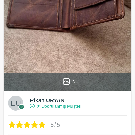
3
Efkan URYAN
★ Doğrulanmış Müşteri
5/5