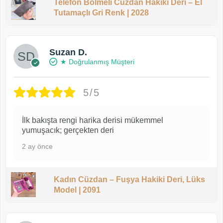
Telefon Bölmeli Cüzdan Hakiki Deri – El
Tutamaçlı Gri Renk | 2028
Suzan D.
★ Doğrulanmış Müşteri
5/5
İlk bakışta rengi harika derisi mükemmel
yumuşacık; gerçekten deri
2 ay önce
Kadın Cüzdan – Fuşya Hakiki Deri, Lüks
Model | 2091