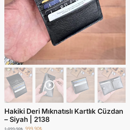
Hakiki Deri Mıknatıslı Kartlık Cüzdan
– Siyah | 2138
999,90
₺
1.099,90
₺