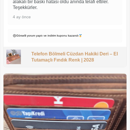
alakalı bir baskı hatası oldu anında telafi ettiler.
Teşekkürler.
4 ay önce
Görselli yorum yaptı ve indirim kuponu kazandı
Telefon Bölmeli Cüzdan Hakiki Deri – El
Tutamaçlı Fındık Renk | 2028