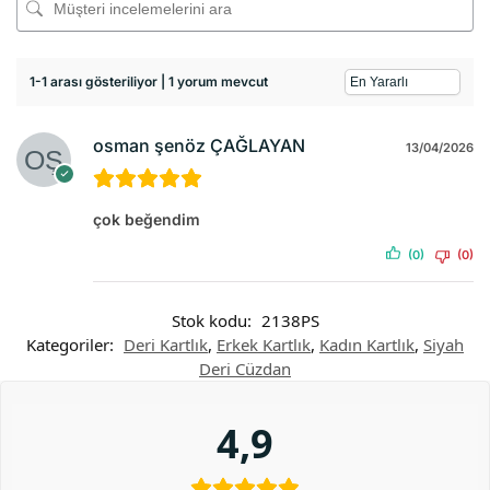
1-1 arası gösteriliyor | 1 yorum mevcut
osman şenöz ÇAĞLAYAN
13/04/2026
çok beğendim
(0)
(0)
Stok kodu:
2138PS
Kategoriler:
Deri Kartlık
,
Erkek Kartlık
,
Kadın Kartlık
,
Siyah
Deri Cüzdan
4,9