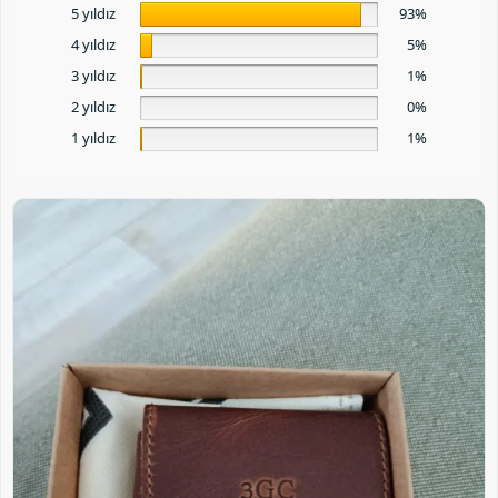
5 yıldız
93%
4 yıldız
5%
3 yıldız
1%
2 yıldız
0%
1 yıldız
1%