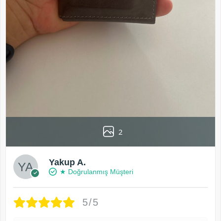
2
Yakup A.
★ Doğrulanmış Müşteri
5/5