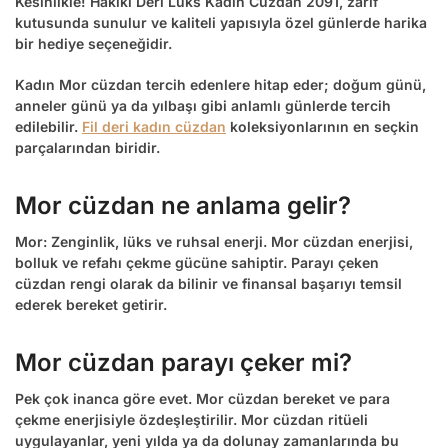
Kesinlikle!
Hakiki Deri Lüks Kadın Cüzdan 2091
, zarif
kutusunda sunulur ve kaliteli yapısıyla özel günlerde harika
bir hediye seçeneğidir.
Kadın Mor cüzdan
tercih edenlere hitap eder; doğum günü,
anneler günü ya da yılbaşı gibi anlamlı günlerde tercih
edilebilir.
Fil deri kadın cüzdan
koleksiyonlarının en seçkin
parçalarından biridir.
Mor cüzdan ne anlama gelir?
Mor:
Zenginlik, lüks ve ruhsal enerji.
Mor cüzdan enerjisi
,
bolluk ve refahı çekme gücüne sahiptir.
Parayı çeken
cüzdan rengi
olarak da bilinir ve finansal başarıyı temsil
ederek bereket getirir.
Mor cüzdan parayı çeker mi?
Pek çok inanca göre evet. Mor cüzdan bereket ve para
çekme enerjisiyle özdeşleştirilir. Mor cüzdan ritüeli
uygulayanlar, yeni yılda ya da dolunay zamanlarında bu