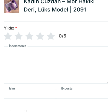
Kadın Cüzdan – Mor Hakiki
Deri, Lüks Model | 2091
Yıldız
*
0/5
İncelemeniz
İsim
E-posta