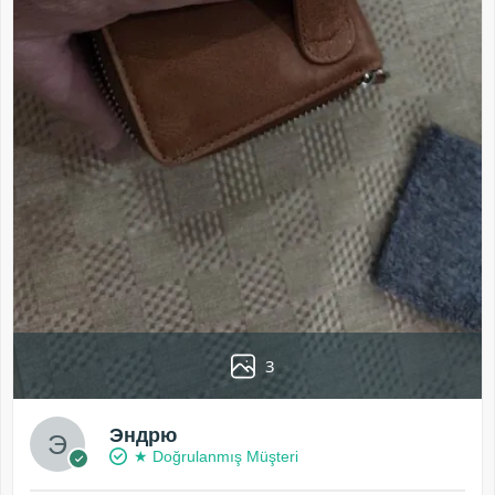
3
Эндрю
★ Doğrulanmış Müşteri