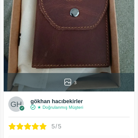
3
gökhan hacıbekirler
★ Doğrulanmış Müşteri
5/5