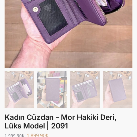
Kadın Cüzdan – Mor Hakiki Deri,
Lüks Model | 2091
1.899,90
₺
1.999,90
₺