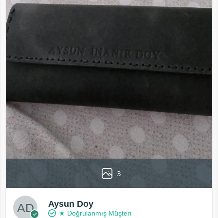
3
Aysun Doy
★ Doğrulanmış Müşteri