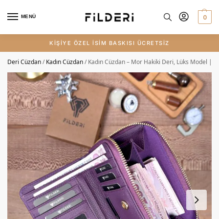
0
MENÜ
KİŞİYE ÖZEL İSİM BASKISI ÜCRETSİZ
Deri Cüzdan
/
Kadın Cüzdan
/
Kadın Cüzdan – Mor Hakiki Deri, Lüks Model | 2