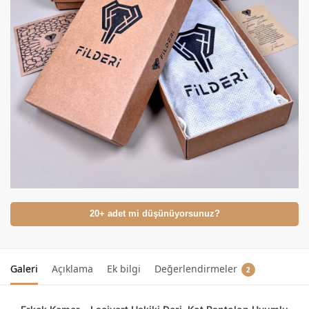
20+ adet mi düşünüyorsunuz?
Galeri
Açıklama
Ek bilgi
Değerlendirmeler
2