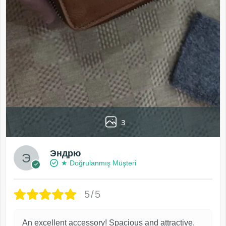
3
Эндрю
★ Doğrulanmış Müşteri
5/5
An excellent accessory! Spacious and attractive.