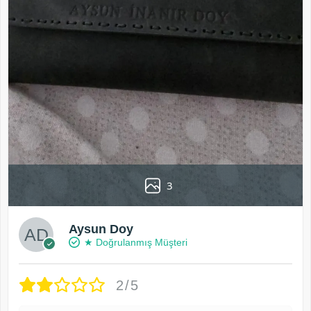
3
Aysun Doy
★ Doğrulanmış Müşteri
2/5