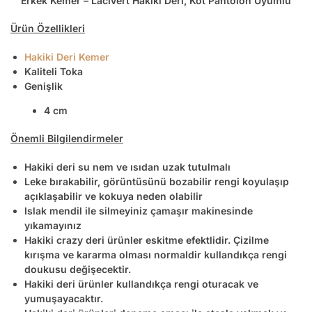
Erkek Kemer – Lacivert Hakiki Deri, Kot Pantolon Uyumlu
Ürün Özellikleri
Hakiki Deri Kemer
Kaliteli Toka
Genişlik
4 cm
Önemli Bilgilendirmeler
Hakiki deri su nem ve ısıdan uzak tutulmalı
Leke bırakabilir, görüntüsünü bozabilir rengi koyulaşıp
açıklaşabilir ve kokuya neden olabilir
Islak mendil ile silmeyiniz çamaşır makinesinde
yıkamayınız
Hakiki crazy deri ürünler eskitme efektlidir. Çizilme
kırışma ve kararma olması normaldir kullandıkça rengi
doukusu değişecektir.
Hakiki deri ürünler kullandıkça rengi oturacak ve
yumuşayacaktır.