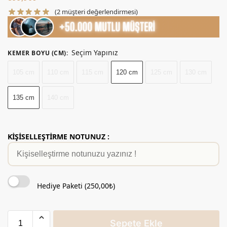
(
2
müşteri değerlendirmesi)
Seçim Yapınız
KEMER BOYU (CM)
:
105 cm
110 cm
115 cm
120 cm
125 cm
130 cm
135 cm
140 cm
KİŞİSELLEŞTİRME NOTUNUZ :
Hediye Paketi (
250,00
₺
)
Sepete Ekle