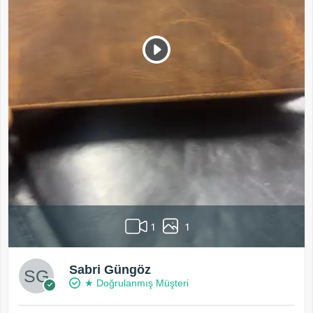
1
1
Sabri Güngöz
★ Doğrulanmış Müşteri