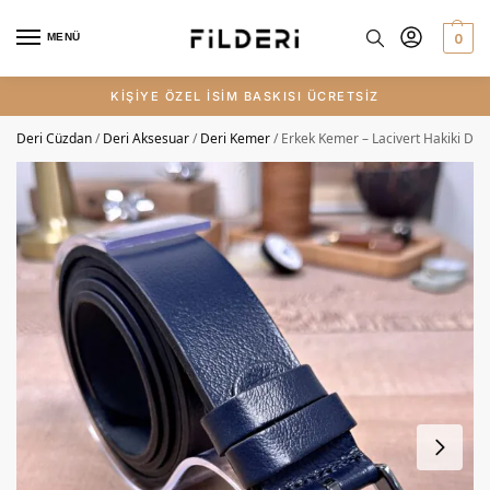
0
MENÜ
KİŞİYE ÖZEL İSİM BASKISI ÜCRETSİZ
Deri Cüzdan
/
Deri Aksesuar
/
Deri Kemer
/
Erkek Kemer – Lacivert Hakiki Der