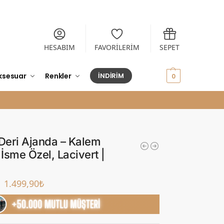
HESABIM
FAVORİLERİM
SEPET
ksesuar
Renkler
İNDİRİM
0,00
₺
0
 Deri Ajanda – Kalem
 İsme Özel, Lacivert |
1.499,90
₺