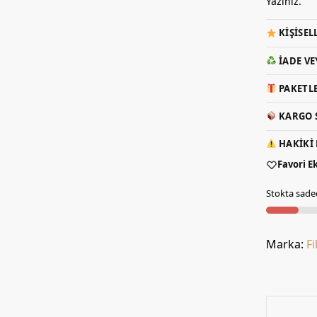
Yazınız.
KIŞISEL
İADE VE
PAKETLE
KARGO S
HAKIKI 
Favori E
Stokta sadec
Marka:
Fi