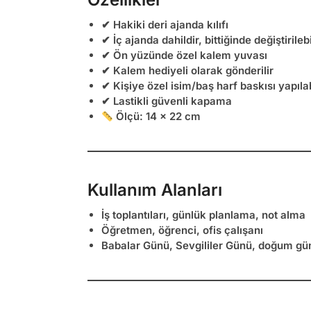
✔
Hakiki deri ajanda kılıfı
✔ İç ajanda dahildir,
bittiğinde değiştirilebi
✔ Ön yüzünde özel
kalem yuvası
✔
Kalem hediyeli
olarak gönderilir
✔ Kişiye özel
isim/baş harf baskısı yapılab
✔ Lastikli güvenli kapama
Ölçü: 14 x 22 cm
Kullanım Alanları
İş toplantıları, günlük planlama, not alma
Öğretmen, öğrenci, ofis çalışanı
Babalar Günü, Sevgililer Günü, doğum gü