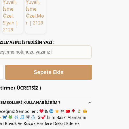
ZILMASINI İSTEDİĞİN YAZI :
Sepete Ekle
ştirme ( ÜCRETSİZ )
EMBOLLERI KULLANABILIRIM ?
eceğiniz Semboller :
&
@
İsim Baskı Alanlarını
n Büyük Ve Küçük Harflere Dikkat Ederek