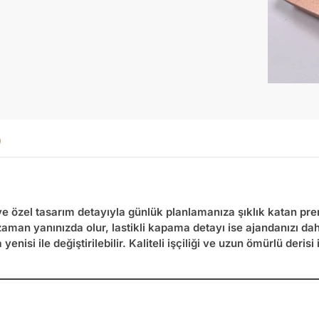
ye özel tasarım detayıyla günlük planlamanıza şıklık katan p
man yanınızda olur, lastikli kapama detayı ise ajandanızı dah
 yenisi ile değiştirilebilir. Kaliteli işçiliği ve uzun ömürlü deri