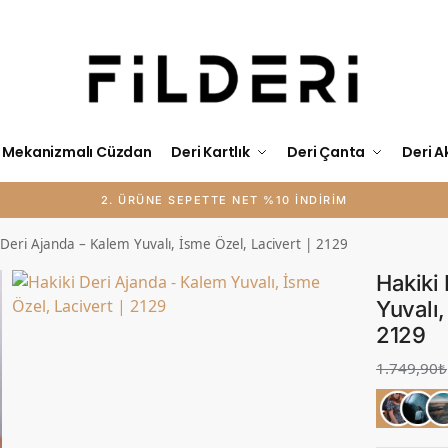
Mekanizmalı Cüzdan
Deri Kartlık
Deri Çanta
Deri A
2. ÜRÜNE SEPETTE NET %10 İNDİRİM
 Deri Ajanda – Kalem Yuvalı, İsme Özel, Lacivert | 2129
Hakiki
Yuvalı,
2129
1.749,90
₺