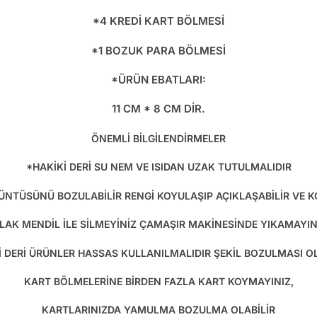
*4 KREDİ KART BÖLMESİ
*1 BOZUK PARA BÖLMESİ
*ÜRÜN EBATLARI:
11 CM * 8 CM DİR.
ÖNEMLİ BİLGİLENDİRMELER
*HAKİKİ DERİ SU NEM VE ISIDAN UZAK TUTULMALIDIR
RÜNTÜSÜNÜ BOZULABİLİR RENGİ KOYULAŞIP AÇIKLAŞABİLİR VE 
SLAK MENDİL İLE SİLMEYİNİZ ÇAMAŞIR MAKİNESİNDE YIKAMAYIN
İ DERİ ÜRÜNLER HASSAS KULLANILMALIDIR ŞEKİL BOZULMASI OL
KART BÖLMELERİNE BİRDEN FAZLA KART KOYMAYINIZ,
KARTLARINIZDA YAMULMA BOZULMA OLABİLİR