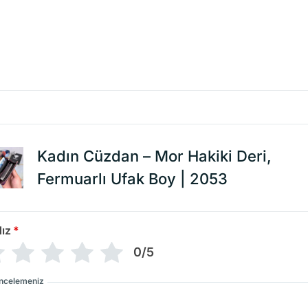
Kadın Cüzdan – Mor Hakiki Deri,
Fermuarlı Ufak Boy | 2053
dız
*
0/5
İncelemeniz