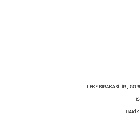
LEKE BIRAKABİLİR , GÖ
I
HAKİK