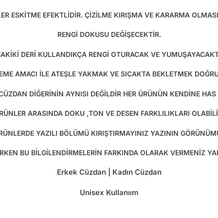
LER ESKİTME EFEKTLİDİR. ÇİZİLME KIRIŞMA VE KARARMA OLMA
RENGİ DOKUSU DEĞİŞECEKTİR.
AKİKİ DERİ KULLANDIKÇA RENGİ OTURACAK VE YUMUŞAYACAKT
EME AMACI İLE ATEŞLE YAKMAK VE SICAKTA BEKLETMEK DOĞRU 
 CÜZDAN DİĞERİNİN AYNISI DEĞİLDİR HER ÜRÜNÜN KENDİNE HAS
RÜNLER ARASINDA DOKU ,TON VE DESEN FARKLILIKLARI OLABİLİ
 ÜRÜNLERDE YAZILI BÖLÜMÜ KIRIŞTIRMAYINIZ YAZININ GÖRÜNÜM
RİRKEN BU BİLGİLENDİRMELERİN FARKINDA OLARAK VERMENİZ Y
Erkek Cüzdan | Kadın Cüzdan
Unisex Kullanıım