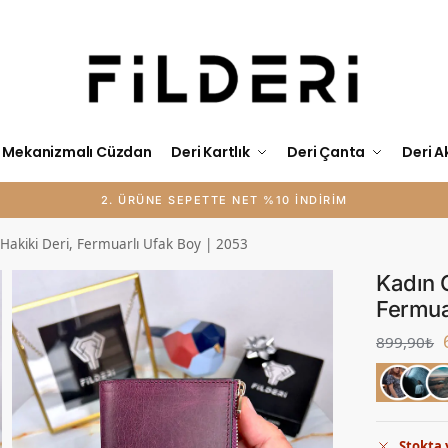
Mekanizmalı Cüzdan
Deri Kartlık
Deri Çanta
Deri A
KİŞİYE ÖZEL İSİM BASKISI ÜCRETSİZ
Hakiki Deri, Fermuarlı Ufak Boy | 2053
Kadın 
Fermua
899,90
₺
Stokta 