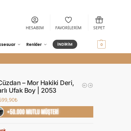
HESABIM
FAVORİLERİM
SEPET
ksesuar
Renkler
İNDİRİM
0,00
₺
0
Cüzdan – Mor Hakiki Deri,
rlı Ufak Boy | 2053
699,90
₺
yok