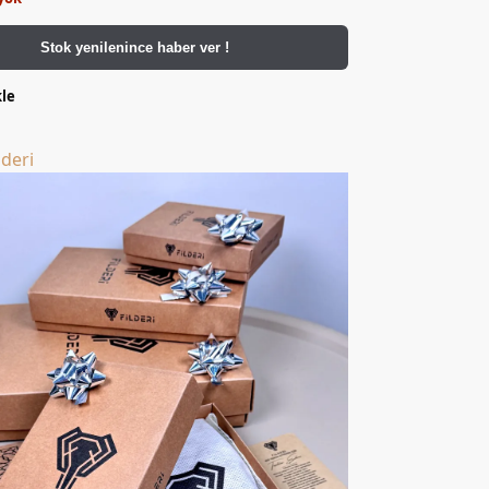
Stok yenilenince haber ver !
kle
lderi