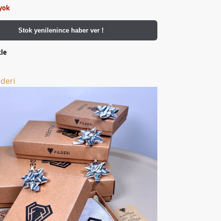
yok
Stok yenilenince haber ver !
kle
lderi