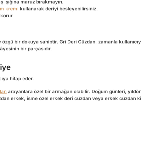
neş ışığına maruz bırakmayın.
ım kremi
kullanarak deriyi besleyebilirsiniz.
 korur.
e özgü bir dokuya sahiptir.
Gri Deri Cüzdan
, zamanla kullanıcıy
âyesinin bir parçasıdır.
iye
cıya hitap eder.
zdan
arayanlara özel bir armağan olabilir. Doğum günleri, yıldö
üzdan erkek
,
isme özel erkek deri cüzdan
veya
erkek cüzdan ki