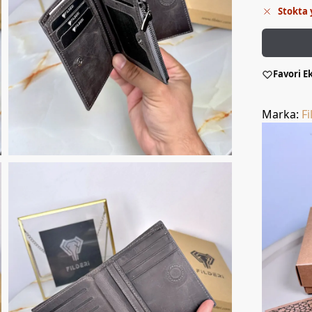
Stokta 
Favori E
Marka:
Fi