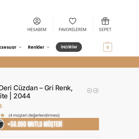
HESABIM
FAVORİLERİM
SEPET
ksesuar
Renkler
İNDİRİM
0,00
₺
0
Deri Cüzdan – Gri Renk,
lite | 2044
₺
(
4
müşteri değerlendirmesi)