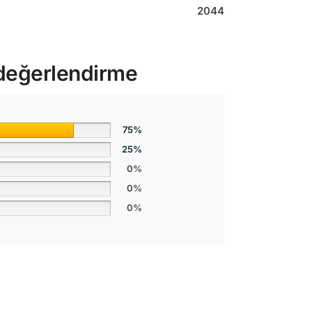
2044
 değerlendirme
75%
25%
0%
0%
0%