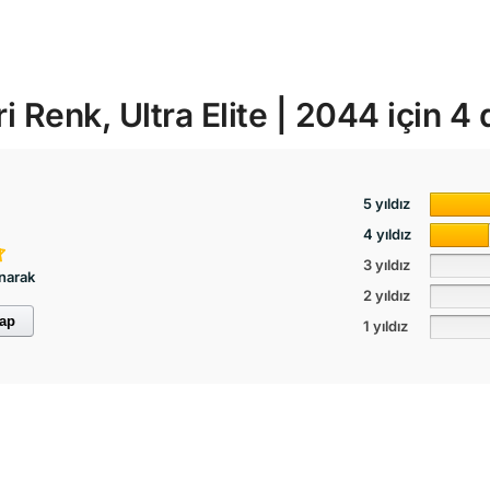
i Renk, Ultra Elite | 2044
için 4
5 yıldız
4 yıldız
3 yıldız
narak
2 yıldız
yap
1 yıldız