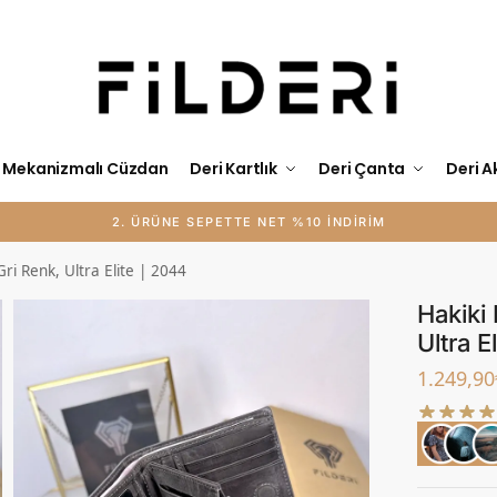
Mekanizmalı Cüzdan
Deri Kartlık
Deri Çanta
Deri A
ri Renk, Ultra Elite | 2044
Hakiki 
Ultra E
1.249,90