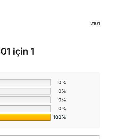
2101
101
için 1
0%
0%
0%
0%
100%