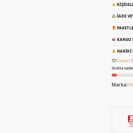
KIŞISEL
İADE VE
PAKETLE
KARGO S
HAKIKI 
Favori 
Stokta sadec
Marka:
Fi