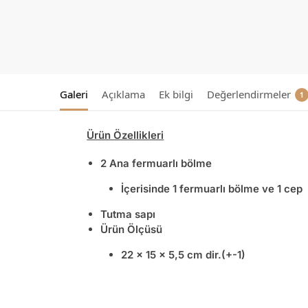
Galeri
Açıklama
Ek bilgi
Değerlendirmeler
1
Ürün Özellikleri
2 Ana fermuarlı bölme
İçerisinde 1 fermuarlı bölme ve 1 cep
Tutma sapı
Ürün Ölçüsü
22 x 15 x 5,5 cm dir.(+-1)