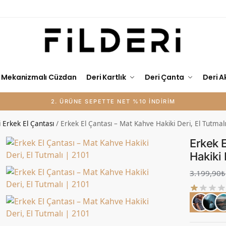
Mekanizmalı Cüzdan
Deri Kartlık
Deri Çanta
Deri A
 Erkek El Çantası
/
Erkek El Çantası – Mat Kahve Hakiki Deri, El Tutmal
Erkek 
Hakiki 
3.199,90
₺