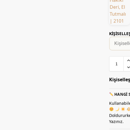
KİŞİSELL
Kişiselle
HANGI S
Kullanabil
Doldururke
Yazınız.