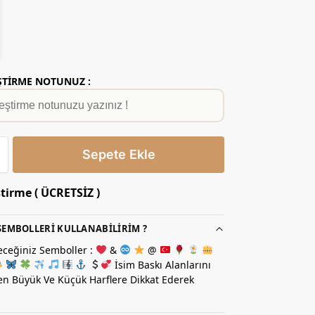
EŞTİRME NOTUNUZ :
Sepete Ekle
ştirme ( ÜCRETSİZ )
EMBOLLERI KULLANABILIRIM ?
eceğiniz Semboller :
&
@
İsim Baskı Alanlarını
n Büyük Ve Küçük Harflere Dikkat Ederek