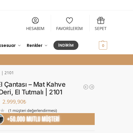
HESABIM
FAVORİLERİM
SEPET
ksesuar
Renkler
İNDİRİM
0,00
₺
0
ı | 2101
El Çantası – Mat Kahve
Deri, El Tutmalı | 2101
2.999,90
₺
(
1
müşteri değerlendirmesi)