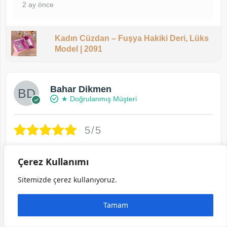
2 ay önce
Kadın Cüzdan – Fuşya Hakiki Deri, Lüks
Model | 2091
Bahar Dikmen
★ Doğrulanmış Müşteri
5/5
Kesinlikle çok memnun kaldım normalde yorum
Çerez Kullanımı
yapmakla falan pek uğraşmam ama teşekkür
etmek için bunu onlara borçlu hissettim
acelem
Sitemizde çerez kullanıyoruz.
var dedim aynı gün yapıp hemen kargoladılar her
sorumu yanıtladılar ve kalite gerçekten muazzam
Tamam
… tekrar ellerinize sağlık..
2 ay önce