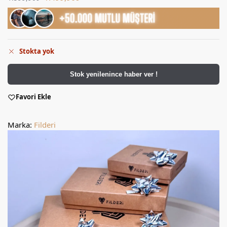
Stokta yok
Stok yenilenince haber ver !
Favori Ekle
Marka:
Filderi