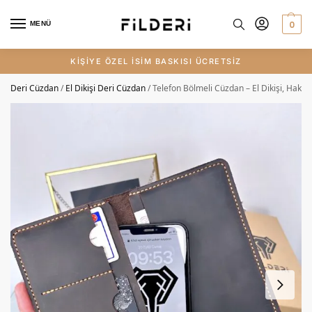
0
MENÜ
KİŞİYE ÖZEL İSİM BASKISI ÜCRETSİZ
Deri Cüzdan
/
El Dikişi Deri Cüzdan
/
Telefon Bölmeli Cüzdan – El Dikişi, Hakik