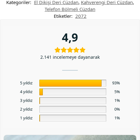
Kategoriler:
El Dikişi Deri Cüzdan
,
Kahverengi Deri Cüzdan
,
Telefon Bölmeli Cüzdan
Etiketler:
2072
4,9
2.141 incelemeye dayanarak
5 yıldız
93%
4 yıldız
5%
3 yıldız
1%
2 yıldız
0%
1 yıldız
1%