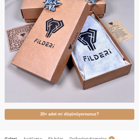
20+ adet mi düşünüyorsunuz?
Galeri
Açıklama
Ek bilgi
Değerlendirmeler