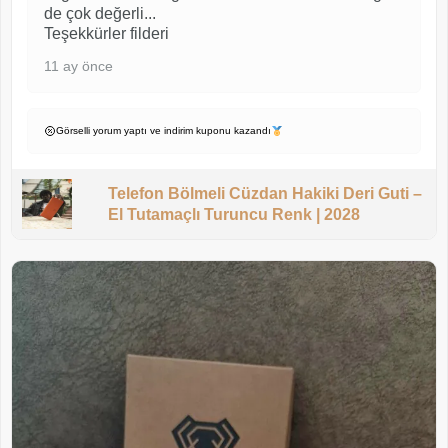
de çok değerli...
Teşekkürler filderi
11 ay önce
Görselli yorum yaptı ve indirim kuponu kazandı
Telefon Bölmeli Cüzdan Hakiki Deri Guti –
El Tutamaçlı Turuncu Renk | 2028