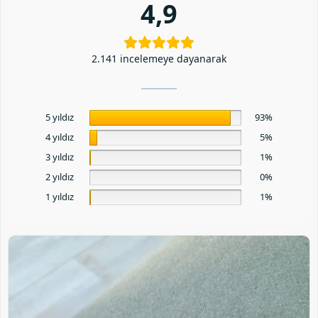
4,9
2.141 incelemeye dayanarak
5 yıldız
93%
4 yıldız
5%
3 yıldız
1%
2 yıldız
0%
1 yıldız
1%