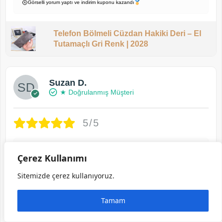
Görselli yorum yaptı ve indirim kuponu kazandı
Telefon Bölmeli Cüzdan Hakiki Deri – El
Tutamaçlı Gri Renk | 2028
Suzan D.
★ Doğrulanmış Müşteri
5/5
İlk bakışta rengi harika derisi mükemmel
Çerez Kullanımı
yumuşacık; gerçekten deri
Sitemizde çerez kullanıyoruz.
2 ay önce
Tamam
Kadın Cüzdan – Fuşya Hakiki Deri, Lüks
Model | 2091