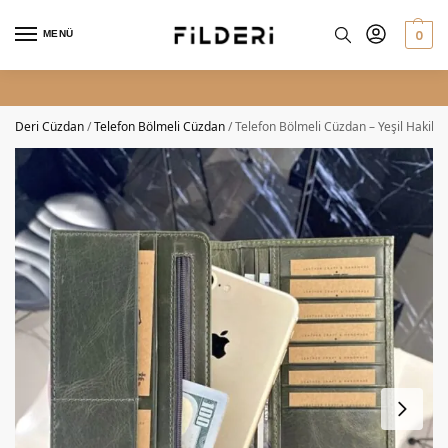
0
MENÜ
HIZLI VE ÜCRETSİZ KARGO
Deri Cüzdan
/
Telefon Bölmeli Cüzdan
/
Telefon Bölmeli Cüzdan – Yeşil Hakiki 