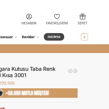
HESABIM
FAVORİLERİM
SEPET
ksesuar
Renkler
İNDİRİM
0,00
₺
0
igara Kutusu Taba Renk
 Kısa 3001
299,90
₺
yok