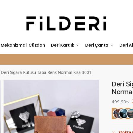
Mekanizmalı Cüzdan
Deri Kartlık
Deri Çanta
Deri A
KİŞİYE ÖZEL İSİM BASKISI ÜCRETSİZ
/
Deri Sigara Kutusu Taba Renk Normal Kısa 3001
Deri S
Normal
499,90
₺
Stokta 