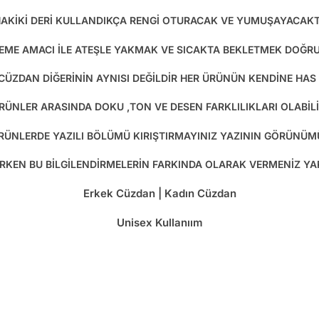
AKİKİ DERİ KULLANDIKÇA RENGİ OTURACAK VE YUMUŞAYACAKT
EME AMACI İLE ATEŞLE YAKMAK VE SICAKTA BEKLETMEK DOĞRU 
 CÜZDAN DİĞERİNİN AYNISI DEĞİLDİR HER ÜRÜNÜN KENDİNE HAS
RÜNLER ARASINDA DOKU ,TON VE DESEN FARKLILIKLARI OLABİLİ
 ÜRÜNLERDE YAZILI BÖLÜMÜ KIRIŞTIRMAYINIZ YAZININ GÖRÜNÜM
RİRKEN BU BİLGİLENDİRMELERİN FARKINDA OLARAK VERMENİZ Y
Erkek Cüzdan | Kadın Cüzdan
Unisex Kullanıım