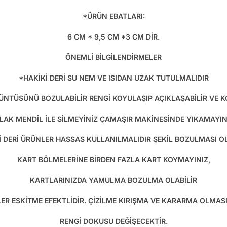
*ÜRÜN EBATLARI:
6 CM * 9,5 CM *3 CM DİR.
ÖNEMLİ BİLGİLENDİRMELER
*HAKİKİ DERİ SU NEM VE ISIDAN UZAK TUTULMALIDIR
RÜNTÜSÜNÜ BOZULABİLİR RENGİ KOYULAŞIP AÇIKLAŞABİLİR VE 
SLAK MENDİL İLE SİLMEYİNİZ ÇAMAŞIR MAKİNESİNDE YIKAMAYIN
İ DERİ ÜRÜNLER HASSAS KULLANILMALIDIR ŞEKİL BOZULMASI OL
KART BÖLMELERİNE BİRDEN FAZLA KART KOYMAYINIZ,
KARTLARINIZDA YAMULMA BOZULMA OLABİLİR
LER ESKİTME EFEKTLİDİR. ÇİZİLME KIRIŞMA VE KARARMA OLMA
RENGİ DOKUSU DEĞİŞECEKTİR.