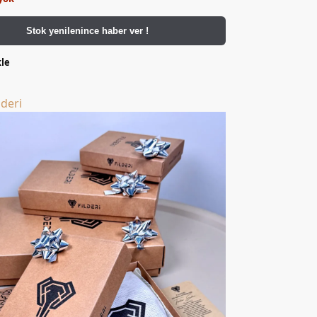
Stok yenilenince haber ver !
kle
lderi