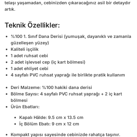
telaşı yaşamadan, cebinizden çıkaracağınız asil bir detaydır
artık.
Teknik Özellikler:
%100
1. Sınıf Dana Derisi
(yumuşak, dayanıklı ve zamanla
güzelleşen yüzey)
Kaliteli işçilik
1 adet ruhsat cebi
2 adet işlevsel cep
(iç kart bölmesi)
1 adet ehliyet cebi
4 sayfalı PVC ruhsat yaprağı
ile birlikte pratik kullanım
Deri Malzeme:
%100 hakiki dana derisi
Bölme Sayısı:
4 sayfalı PVC ruhsat yaprağı + 2 iç kart
bölmesi
Ürün Ebatları:
Kapalı Hâlde:
9.5 cm x 13.5 cm
İç Bölüm Ebatı:
9 cm x 12 cm
Kompakt yapısı
sayesinde cebinizde rahatça taşınır.