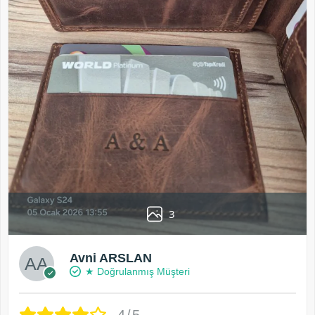
3
Avni ARSLAN
★ Doğrulanmış Müşteri
4/5