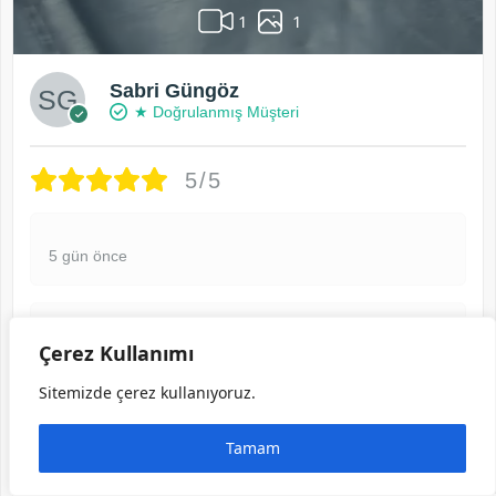
1
1
Sabri Güngöz
★ Doğrulanmış Müşteri
5/5
5 gün önce
Görselli yorum yaptı ve indirim kuponu kazandı
Çerez Kullanımı
Sitemizde çerez kullanıyoruz.
Telefon Bölmeli Cüzdan Hakiki Deri – El
Tutamaçlı Fındık Renk | 2028
Tamam