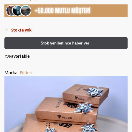
Stokta yok
Stok yenilenince haber ver !
Favori Ekle
Marka:
Filderi