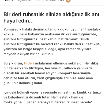
0
Bir
deri ruhsatlık
elinize aldığınız ilk anı
hayal edin…
Yumuşacık hakiki derinin o tanıdık dokunuşu, hafif nostaljik
kokusu… Belki babanızın arabasını ilk kez sürdüğünüzde,
elinizde tuttuğunuz ruhsat kabını hatırlarsınız. Şimdi
elinizde tuttuğunuz bu lacivert renkli
hakiki deri ruhsat kılıfı
,
yalnızca bir belge taşıyıcısı değil, aynı zamanda yıllara
meydan okuyan bir anı kutusu.
Bu şık ürün,
Filderi
ustalarının ellerinde şekil aldı. Her dikişi,
bir zanaatkârın titizliğini; her kıvrımı, yıllarca yanınızda
olacak bir sadakati temsil ediyor. Kompakt tasarımıyla
cebinize tam oturur, zarif çizgileriyle stilinize sade ama
güçlü bir dokunuş katar.
İçindeki bölmeli yapısı sayesinde ruhsatınızı, kimlik kartınızı
ve belgelerinizi düzenli tutar. Hem estetik hem de
fonksiyonel… Sabah arabaya binerken “ruhsat nerede”