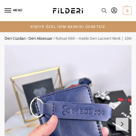
0
MENÜ
KİŞİYE ÖZEL İSİM BASKISI ÜCRETSİZ
Deri Cüzdan
/
Deri Aksesuar
/
Ruhsat Kılıfı – Hakiki Deri Lacivert Renk | 2060