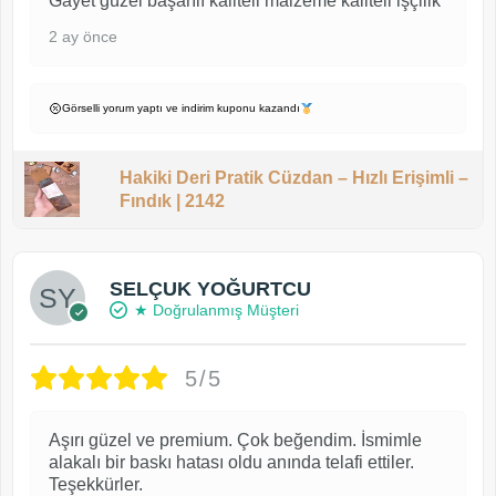
Gayet güzel başarılı kaliteli malzeme kaliteli işçilik
2 ay önce
Görselli yorum yaptı ve indirim kuponu kazandı
Hakiki Deri Pratik Cüzdan – Hızlı Erişimli –
Fındık | 2142
SELÇUK YOĞURTCU
★ Doğrulanmış Müşteri
5/5
Aşırı güzel ve premium. Çok beğendim. İsmimle
alakalı bir baskı hatası oldu anında telafi ettiler.
Teşekkürler.