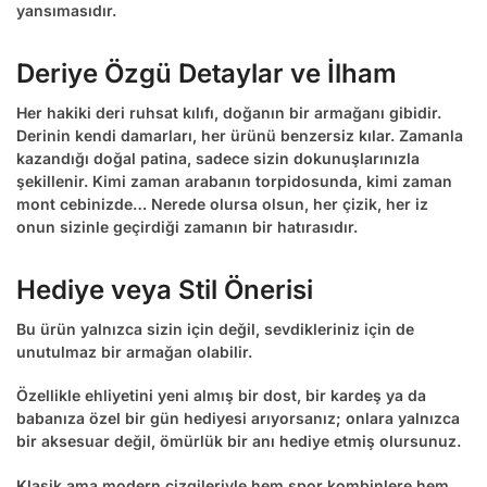
yansımasıdır.
Deriye Özgü Detaylar ve İlham
Her
hakiki deri ruhsat kılıfı
, doğanın bir armağanı gibidir.
Derinin kendi damarları, her ürünü benzersiz kılar. Zamanla
kazandığı doğal patina, sadece sizin dokunuşlarınızla
şekillenir. Kimi zaman arabanın torpidosunda, kimi zaman
mont cebinizde… Nerede olursa olsun, her çizik, her iz
onun sizinle geçirdiği zamanın bir hatırasıdır.
Hediye veya Stil Önerisi
Bu ürün yalnızca sizin için değil, sevdikleriniz için de
unutulmaz bir armağan olabilir.
Özellikle ehliyetini yeni almış bir dost, bir kardeş ya da
babanıza özel bir gün hediyesi arıyorsanız; onlara yalnızca
bir aksesuar değil, ömürlük bir anı hediye etmiş olursunuz.
Klasik ama modern çizgileriyle hem spor kombinlere hem