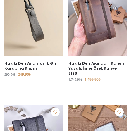
Hakiki Deri Anahtarlık Gri –
Hakiki Deri Ajanda – Kalem
Karabina Klipsli
Yuvalı, İsme Özel, Kahve |
2129
249,90
₺
299,90
₺
1.499,90
₺
1.749,90
₺