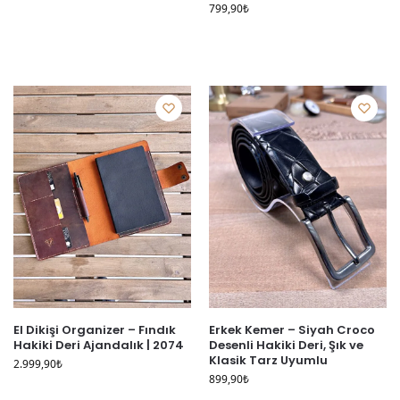
799,90
₺
El Dikişi Organizer – Fındık
Erkek Kemer – Siyah Croco
Hakiki Deri Ajandalık | 2074
Desenli Hakiki Deri, Şık ve
Klasik Tarz Uyumlu
2.999,90
₺
899,90
₺