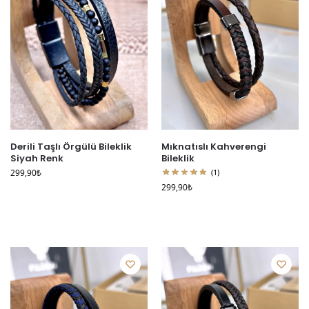
Derili Taşlı Örgülü Bileklik
Mıknatıslı Kahverengi
Siyah Renk
Bileklik
299,90
₺
(1)
299,90
₺