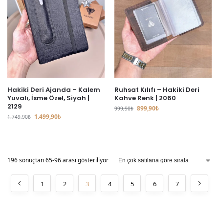
Hakiki Deri Ajanda – Kalem
Ruhsat Kılıfı – Hakiki Deri
Yuvalı, İsme Özel, Siyah |
Kahve Renk | 2060
2129
899,90
₺
999,90
₺
1.499,90
₺
1.749,90
₺
196 sonuçtan 65-96 arası gösteriliyor
1
2
3
4
5
6
7