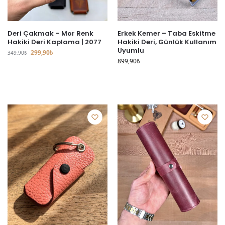
Deri Çakmak – Mor Renk
Erkek Kemer – Taba Eskitme
Hakiki Deri Kaplama | 2077
Hakiki Deri, Günlük Kullanım
Uyumlu
299,90
₺
349,90
₺
899,90
₺