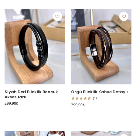
Siyah Deri Bileklik Boncuk
Örgü Bileklik Kahve Detaylı
Aksesuarlı
(1)
299,90
₺
299,90
₺