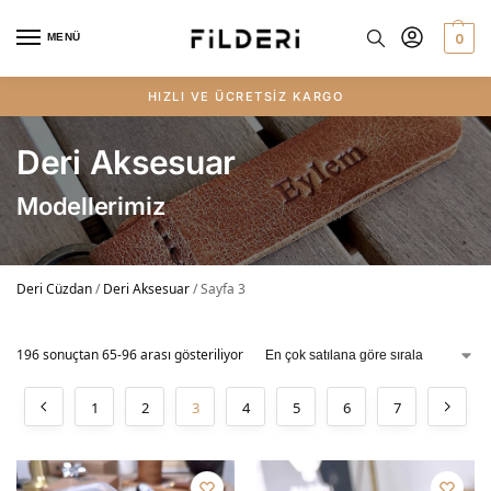
0
MENÜ
HIZLI VE ÜCRETSİZ KARGO
Deri Aksesuar
Modellerimiz
Deri Cüzdan
/
Deri Aksesuar
/
Sayfa 3
196 sonuçtan 65-96 arası gösteriliyor
1
2
3
4
5
6
7