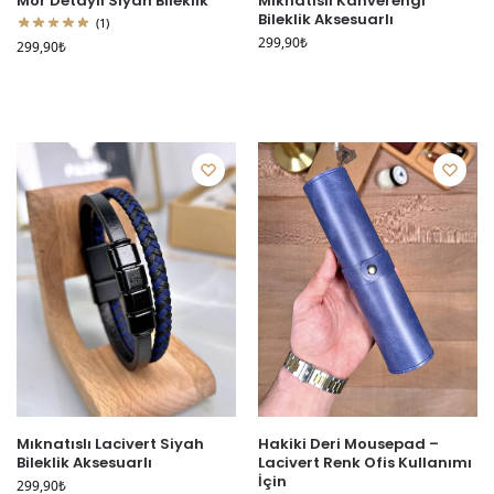
Mor Detaylı Siyah Bileklik
Mıknatıslı Kahverengi
Bileklik Aksesuarlı
(1)
299,90
₺
299,90
₺
Mıknatıslı Lacivert Siyah
Hakiki Deri Mousepad –
Bileklik Aksesuarlı
Lacivert Renk Ofis Kullanımı
İçin
299,90
₺