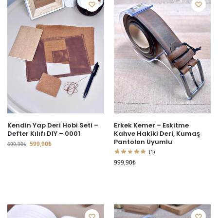
Kendin Yap Deri Hobi Seti –
Erkek Kemer – Eskitme
Defter Kılıfı DIY – 0001
Kahve Hakiki Deri, Kumaş
Pantolon Uyumlu
599,90
₺
699,90
₺
(1)
999,90
₺