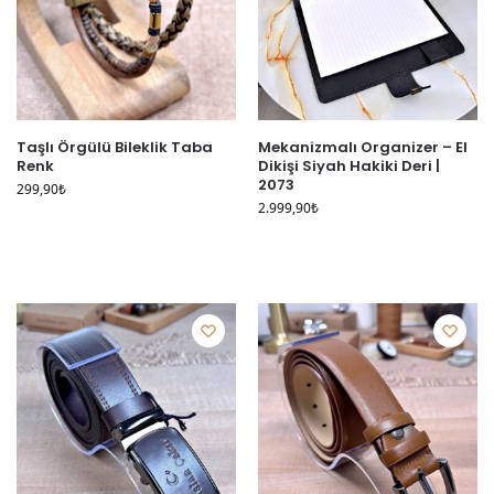
Taşlı Örgülü Bileklik Taba
Mekanizmalı Organizer – El
Renk
Dikişi Siyah Hakiki Deri |
2073
299,90
₺
2.999,90
₺