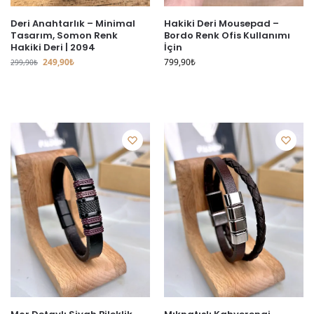
Deri Anahtarlık – Minimal
Hakiki Deri Mousepad –
Tasarım, Somon Renk
Bordo Renk Ofis Kullanımı
Hakiki Deri | 2094
İçin
249,90
₺
799,90
₺
299,90
₺