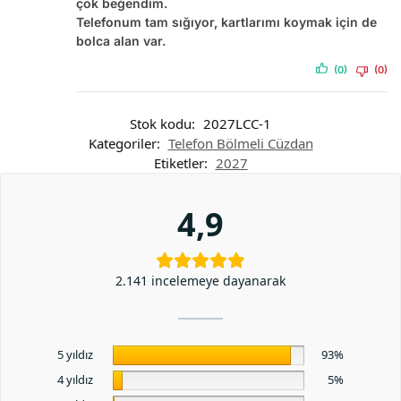
çok beğendim.
Telefonum tam sığıyor, kartlarımı koymak için de
bolca alan var.
(0)
(0)
Stok kodu:
2027LCC-1
Kategoriler:
Telefon Bölmeli Cüzdan
Etiketler:
2027
4,9
2.141 incelemeye dayanarak
5 yıldız
93%
4 yıldız
5%