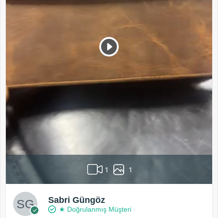
1
1
Sabri Güngöz
★ Doğrulanmış Müşteri