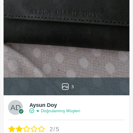
3
Aysun Doy
★ Doğrulanmış Müşteri
2/5