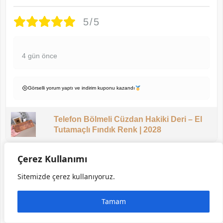
5/5
4 gün önce
Görselli yorum yaptı ve indirim kuponu kazandı
Telefon Bölmeli Cüzdan Hakiki Deri – El
Tutamaçlı Fındık Renk | 2028
Çerez Kullanımı
Arzu Ç.
Sitemizde çerez kullanıyoruz.
★ Doğrulanmış Müşteri
Tamam
4/5