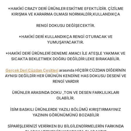
*HAKİKİ CRAZY DERİ ÜRÜNLER ESKİTME EFEKTLİDİR. ÇİZİLME
KIRIŞMA VE KARARMA OLMASI NORMALDİR,KULLANDIKÇA
RENGİ DOKUSU DEĞİŞECEKTİR.
*HAKİKİ DERİ KULLANDIKÇA RENGİ OTURACAK VE
YUMUŞAYACAKTIR.
*HAKİKİ DERİ ÜRÜNLERİ DENEME AMACI İLE ATEŞLE YAKMAK VE
SICAKTA BEKLETMEK DOĞRU DEĞİLDİR LEKE BIRAKABİLİR.
Gerçek Deri Cüzdan Çeşitleri
arasında HİÇBİR CÜZDAN DİĞERİNİN
AYNISI DEĞİLDİR HER ÜRÜNÜN KENDİNE HAS DOKUSU DESENİ VE
RENGİ VARDIR
ÜRÜNLER ARASINDA DOKU ,TON VE DESEN FARKLILIKLARI
OLABİLİR.
İSİM BASKILI ÜRÜNLERDE YAZILI BÖLÜMÜ KIRIŞTIRMAYINIZ
YAZININ GÖRÜNÜMÜNÜ BOZABİLİR
SİPARİŞLERİNİZİ VERİRKEN BU BİLGİLENDİRMELERİN FARKINDA