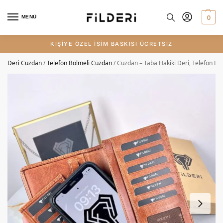
0
MENÜ
KİŞİYE ÖZEL İSİM BASKISI ÜCRETSİZ
Deri Cüzdan
/
Telefon Bölmeli Cüzdan
/
Cüzdan – Taba Hakiki Deri, Telefon Bölm