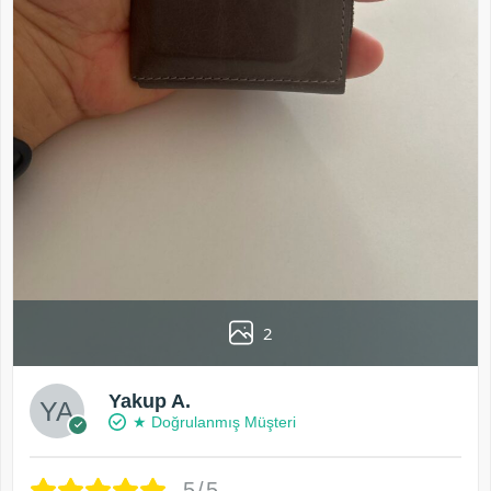
2
Yakup A.
★ Doğrulanmış Müşteri
5/5