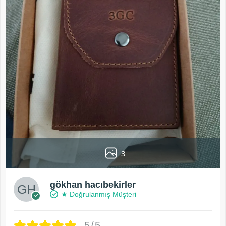
3
gökhan hacıbekirler
★ Doğrulanmış Müşteri
5/5