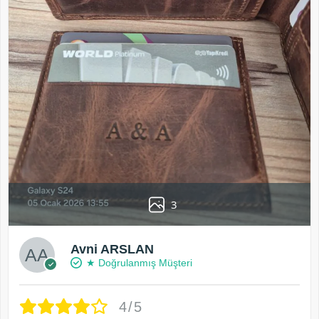
3
Avni ARSLAN
★ Doğrulanmış Müşteri
4/5