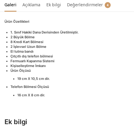
Galeri
Açıklama
Ek bilgi
Değerlendirmeler
4
Ürün Özellikleri
1. Sınıf Hakiki Dana Derisinden Üretilmiştir.
2 Büyük Bölme
8 Kredi Kart Bölmesi
2 İşlevsel Uzun Bölme
El tutma bandı
Çıtçıtlı dış telefon bölmesi
Fermuarlı Kapanma Sistemi
Kişiselleştirme İmkanı
Ürün Ölçüsü
19 cm X 10,5 cm dir.
Telefon Bölmesi Ölçüsü
16 cm X 8 cm dir.
Ek bilgi