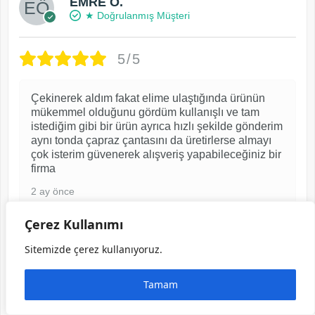
EMRE Ö.
★ Doğrulanmış Müşteri
5/5
Çekinerek aldım fakat elime ulaştığında ürünün
mükemmel olduğunu gördüm kullanışlı ve tam
istediğim gibi bir ürün ayrıca hızlı şekilde gönderim
aynı tonda çapraz çantasını da üretirlerse almayı
çok isterim güvenerek alışveriş yapabileceğiniz bir
firma
2 ay önce
Çerez Kullanımı
Görselli yorum yaptı ve indirim kuponu kazandı
Sitemizde çerez kullanıyoruz.
Telefon Bölmeli Cüzdan Hakiki Deri – El
Tamam
Tutamaçlı Gri Renk | 2028