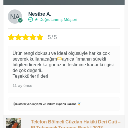
Nesibe A.
★ Doğrulanmış Müşteri
5/5
Ürün rengi dokusu ve ideal ölçüsüyle harika çok
severek kullanacağım
ayrıca firmanın sürekli
bilgilendirerek kargonuzun teslimine kadar ki ilgisi
de çok değerli...
Teşekkürler filderi
11 ay önce
Görselli yorum yaptı ve indirim kuponu kazandı
Telefon Bölmeli Cüzdan Hakiki Deri Guti –
El Tutamaçlı Turuncu Renk | 2028