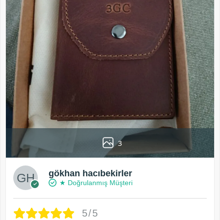
3
gökhan hacıbekirler
★ Doğrulanmış Müşteri
5/5