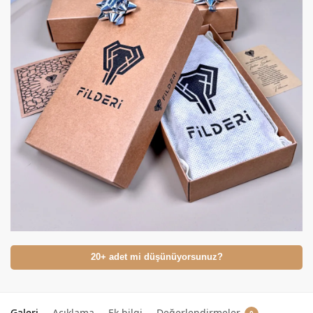
20+ adet mi düşünüyorsunuz?
Galeri
Açıklama
Ek bilgi
Değerlendirmeler