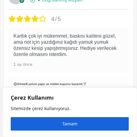
4/5
Kartlık çok iyi mükemmel, baskısı kalitesi güzel,
ama not için yazdığınız kağıdı yamuk yumuk
özensiz kesip yapıştırmışsınız. Hediye verilecek
özenle olmasını isterdim.
1 ay önce
Görselli yorum yaptı ve indirim kuponu kazandı
Çerez Kullanımı
Erkek Kartlık – Fındık İnce Hakiki Deri |
Sitemizde çerez kullanıyoruz.
2004
Tamam
EMRE Ö.