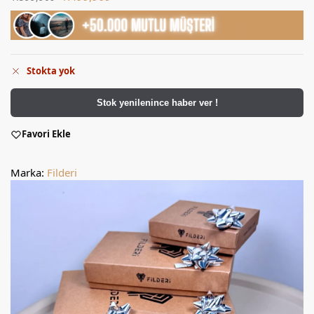
Stokta yok
Stok yenilenince haber ver !
Favori Ekle
Marka:
Filderi