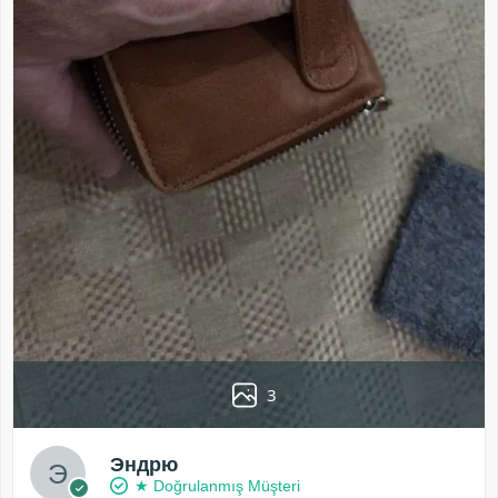
3
Эндрю
★ Doğrulanmış Müşteri